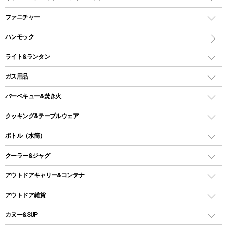
ツールームテント
マミー型（人形型）シュラフ
キャンピングベッド・コット
ファニチャー
ワンポールテント
インナーシュラフ
マット
アウトドアテーブル
ハンモック
シェルターテント
インフレータブルマット
ワンタッチテント
アウトドアチェア
ライト&ランタン
ピロー
ソロテント
レジャーシート
LEDランタン
ガス用品
ロッジ型・オリジナルテント
ファニチャーアクセサリー
ガスランタン
ガスバーナー
タープ
バーベキュー&焚き火
オイルランタン
ガスコンロ
ヘキサタープ
バーベキューコンロ、グリル
クッキング&テーブルウェア
ランタンスタンド
スクエアタープ（レクタタープ）
ガス缶
スタンダードタイプグリル
ダッチオーブン
ボトル（水筒）
LEDライト
メッシュタープ
ガスランタン
焚き火台タイプ（ロースタイル）グリル
スキレット
ステンレスボトル
クーラー&ジャグ
自立式タープ
ヘッドライト
ガストーチ、ライター
卓上タイプグリル
ホットサンドメーカー
シェルター（スクリーンタープ）
スクリュータイプ
キャンドル
クーラーボックス
アウトドアキャリー&コンテナ
パーティータイプグリル
クッカー、コッヘル
パラソル
コップ付きタイプ
多用途タイプグリル
クーラーバッグ
アウトドアキャリー
アウトドア雑貨
クッカーセット
テントアクセサリー
ワンタッチタイプ
ソロキャンプ用グリル
ウォータージャグ
コンテナ
バックパック&バッグ
カヌー&SUP
プラスチックボトル
シェラカップ
ペグ
鉄板、アミ
ウォーターボトル