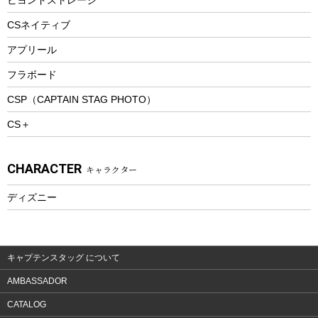
ツール&アクセサリー
CSネイティブ
トレッキング
アプリール
トレッキングステッキ
フラボード
トレッキングアクセサリー
CSP（CAPTAIN STAG PHOTO）
プレイグッズ
CS＋
ウェルネス
アクセサリー
CHARACTER
キャラクター
ウェア、タオル
フィットネス
ディズニー
ウェア
アクセサリー
キャプテンスタッグ について
AMBASSADOR
CATALOG