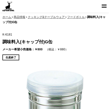
ホーム
商品情報
クッキング&テーブルウェア
フードボトル
調味料入(キャ
ップ付)G缶
K-6181
調味料入(キャップ付)G缶
メーカー希望小売価格：￥800
（税込：￥880）
生産終了