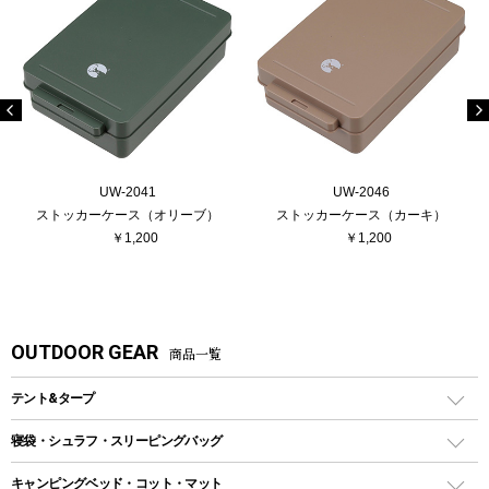
UW-2041
UW-2046
ストッカーケース（オリーブ）
ストッカーケース（カーキ）
￥1,200
￥1,200
OUTDOOR GEAR
商品一覧
テント&タープ
テント
寝袋・シュラフ・スリーピングバッグ
ドームテント
レクタングラー型（封筒型）シュラフ
キャンピングベッド・コット・マット