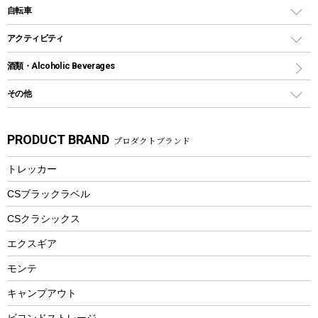
デイパック、ウェストバッグ
ディズニーボトル
ポール
クッキングツール
インフレータブル
自転車
焚き火台&ストーブ
保冷剤
リュック、バックパック
グランドシート
トング
カヌー
火起こし
折りたたみ自転車
アクティビティ
トートバッグ、サコッシュ
ガイドロープ
ナイフ
カヤック
火消し
スポーツサイクル
マリン
酒類・Alcoholic Beverages
ショッピングキャリー
ツール
食器類
SUP
バーベキューツール
シティサイクル
スーツケース
ボディボード
その他
カトラリー
パドル
焚き火アクセサリー
子供向け自転車
その他アウトドア雑貨
ラッシュガード
ガーデニング
タンブラー
フローティングベスト
スモーカー、燻製器
自転車部品
ビーチサンダル
カラビナ
PRODUCT BRAND
プロダクトブランド
湯たんぽ
マグカップ、カップ
ヘルメット
燃料・着火剤・炭
テント
自転車用アクセサリー
レイン
防災用品
ステンレスボトル
エアーポンプ
トレッカー
パラソル
スプレー関係
自転車ウェア
フードボトル
フローティングベスト
アクセサリー
ツール、他
CSブラックラベル
ヘルメット
コーヒー&ミル
CSクラシックス
エアーポンプ
トレー
エクスギア
ビーチテント
ランチョンマット
モンテ
ウィンター
ランチボックス
キャンプアウト
スノーシュー
ピクニックセット
防寒ウェア
ビヨンドストレージ