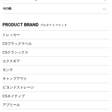
食器類
SUP
バーベキューツール
シティサイクル
スーツケース
ボディボード
その他
カトラリー
パドル
焚き火アクセサリー
子供向け自転車
その他アウトドア雑貨
ラッシュガード
ガーデニング
タンブラー
フローティングベスト
スモーカー、燻製器
自転車部品
ビーチサンダル
カラビナ
PRODUCT BRAND
プロダクトブランド
湯たんぽ
マグカップ、カップ
ヘルメット
燃料・着火剤・炭
テント
自転車用アクセサリー
レイン
防災用品
ステンレスボトル
エアーポンプ
トレッカー
パラソル
スプレー関係
自転車ウェア
フードボトル
フローティングベスト
アクセサリー
ツール、他
CSブラックラベル
ヘルメット
コーヒー&ミル
CSクラシックス
エアーポンプ
トレー
エクスギア
ビーチテント
ランチョンマット
モンテ
ウィンター
ランチボックス
キャンプアウト
スノーシュー
ピクニックセット
防寒ウェア
ビヨンドストレージ
ツール&アクセサリー
CSネイティブ
トレッキング
アプリール
トレッキングステッキ