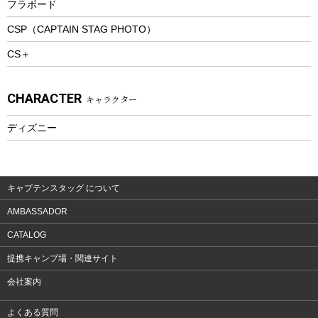
フラボード
トレッキングアクセサリー
CSP（CAPTAIN STAG PHOTO）
プレイグッズ
CS＋
ウェルネス
アクセサリー
CHARACTER
キャラクター
ウェア、タオル
フィットネス
ディズニー
ウェア
アクセサリー
キャプテンスタッグ について
AMBASSADOR
CATALOG
提携キャンプ場・関連サイト
会社案内
よくある質問