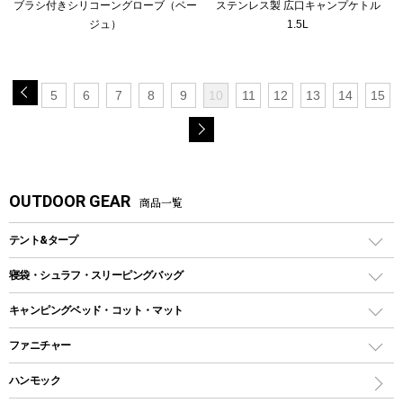
ブラシ付きシリコーングローブ（ベー
ステンレス製 広口キャンプケトル
ジュ）
1.5L
5
6
7
8
9
10
11
12
13
14
15
OUTDOOR GEAR
商品一覧
テント&タープ
テント
寝袋・シュラフ・スリーピングバッグ
ドームテント
レクタングラー型（封筒型）シュラフ
キャンピングベッド・コット・マット
ツールームテント
マミー型（人形型）シュラフ
キャンピングベッド・コット
ファニチャー
ワンポールテント
インナーシュラフ
マット
アウトドアテーブル
ハンモック
シェルターテント
インフレータブルマット