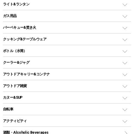
ワンタッチテント
アウトドアチェア
ライト&ランタン
ピロー
ソロテント
レジャーシート
LEDランタン
ガス用品
ロッジ型・オリジナルテント
ファニチャーアクセサリー
ガスランタン
ガスバーナー
タープ
バーベキュー&焚き火
オイルランタン
ガスコンロ
ヘキサタープ
バーベキューコンロ、グリル
クッキング&テーブルウェア
ランタンスタンド
スクエアタープ（レクタタープ）
ガス缶
スタンダードタイプグリル
ダッチオーブン
ボトル（水筒）
LEDライト
メッシュタープ
ガスランタン
焚き火台タイプ（ロースタイル）グリル
スキレット
ステンレスボトル
クーラー&ジャグ
自立式タープ
ヘッドライト
ガストーチ、ライター
卓上タイプグリル
ホットサンドメーカー
シェルター（スクリーンタープ）
スクリュータイプ
キャンドル
クーラーボックス
アウトドアキャリー&コンテナ
パーティータイプグリル
クッカー、コッヘル
パラソル
コップ付きタイプ
多用途タイプグリル
クーラーバッグ
アウトドアキャリー
アウトドア雑貨
クッカーセット
テントアクセサリー
ワンタッチタイプ
ソロキャンプ用グリル
ウォータージャグ
コンテナ
バックパック&バッグ
カヌー&SUP
プラスチックボトル
シェラカップ
ペグ
鉄板、アミ
ウォーターボトル
デイパック、ウェストバッグ
ディズニーボトル
ポール
クッキングツール
インフレータブル
自転車
焚き火台&ストーブ
保冷剤
リュック、バックパック
グランドシート
トング
カヌー
火起こし
折りたたみ自転車
アクティビティ
トートバッグ、サコッシュ
ガイドロープ
ナイフ
カヤック
火消し
スポーツサイクル
マリン
酒類・Alcoholic Beverages
ショッピングキャリー
ツール