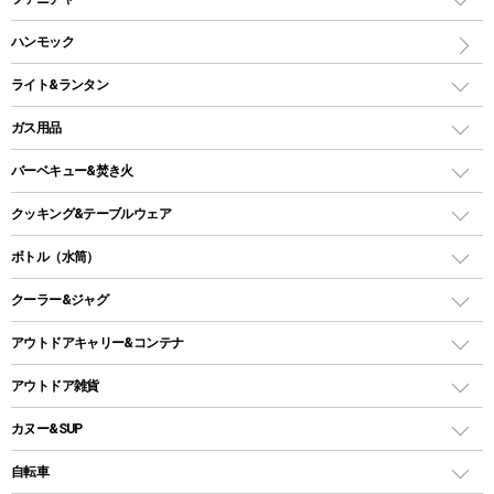
ワンポールテント
インナーシュラフ
マット
アウトドアテーブル
ハンモック
シェルターテント
インフレータブルマット
ワンタッチテント
アウトドアチェア
ライト&ランタン
ピロー
ソロテント
レジャーシート
LEDランタン
ガス用品
ロッジ型・オリジナルテント
ファニチャーアクセサリー
ガスランタン
ガスバーナー
タープ
バーベキュー&焚き火
オイルランタン
ガスコンロ
ヘキサタープ
バーベキューコンロ、グリル
クッキング&テーブルウェア
ランタンスタンド
スクエアタープ（レクタタープ）
ガス缶
スタンダードタイプグリル
ダッチオーブン
ボトル（水筒）
LEDライト
メッシュタープ
ガスランタン
焚き火台タイプ（ロースタイル）グリル
スキレット
ステンレスボトル
クーラー&ジャグ
自立式タープ
ヘッドライト
ガストーチ、ライター
卓上タイプグリル
ホットサンドメーカー
シェルター（スクリーンタープ）
スクリュータイプ
キャンドル
クーラーボックス
アウトドアキャリー&コンテナ
パーティータイプグリル
クッカー、コッヘル
パラソル
コップ付きタイプ
多用途タイプグリル
クーラーバッグ
アウトドアキャリー
アウトドア雑貨
クッカーセット
テントアクセサリー
ワンタッチタイプ
ソロキャンプ用グリル
ウォータージャグ
コンテナ
バックパック&バッグ
カヌー&SUP
プラスチックボトル
シェラカップ
ペグ
鉄板、アミ
ウォーターボトル
デイパック、ウェストバッグ
ディズニーボトル
ポール
クッキングツール
インフレータブル
自転車
焚き火台&ストーブ
保冷剤
リュック、バックパック
グランドシート