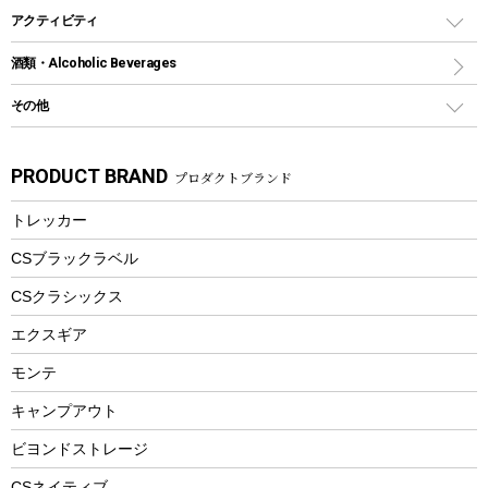
トング
カヌー
火起こし
折りたたみ自転車
アクティビティ
トートバッグ、サコッシュ
ガイドロープ
ナイフ
カヤック
火消し
スポーツサイクル
マリン
酒類・Alcoholic Beverages
ショッピングキャリー
ツール
食器類
SUP
バーベキューツール
シティサイクル
スーツケース
ボディボード
その他
カトラリー
パドル
焚き火アクセサリー
子供向け自転車
その他アウトドア雑貨
ラッシュガード
ガーデニング
タンブラー
フローティングベスト
スモーカー、燻製器
自転車部品
ビーチサンダル
カラビナ
PRODUCT BRAND
プロダクトブランド
湯たんぽ
マグカップ、カップ
ヘルメット
燃料・着火剤・炭
テント
自転車用アクセサリー
レイン
防災用品
ステンレスボトル
エアーポンプ
トレッカー
パラソル
スプレー関係
自転車ウェア
フードボトル
フローティングベスト
アクセサリー
ツール、他
CSブラックラベル
ヘルメット
コーヒー&ミル
CSクラシックス
エアーポンプ
トレー
エクスギア
ビーチテント
ランチョンマット
モンテ
ウィンター
ランチボックス
キャンプアウト
スノーシュー
ピクニックセット
防寒ウェア
ビヨンドストレージ
ツール&アクセサリー
CSネイティブ