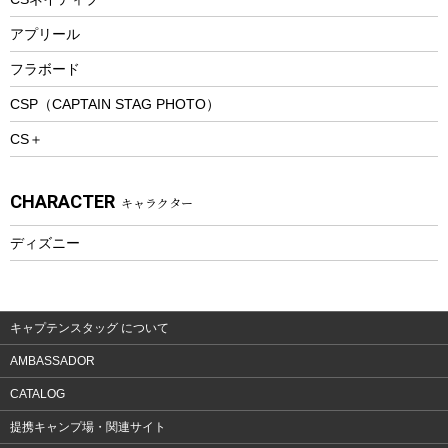
トレッキング
アプリール
トレッキングステッキ
フラボード
トレッキングアクセサリー
CSP（CAPTAIN STAG PHOTO）
プレイグッズ
CS＋
ウェルネス
アクセサリー
CHARACTER
キャラクター
ウェア、タオル
フィットネス
ディズニー
ウェア
アクセサリー
キャプテンスタッグ について
AMBASSADOR
CATALOG
提携キャンプ場・関連サイト