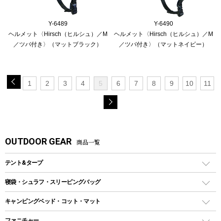
Y-6489
Y-6490
ヘルメット〈Hirsch（ヒルシュ）／M
ヘルメット〈Hirsch（ヒルシュ）／M
／ツバ付き〉（マットブラック）
／ツバ付き〉（マットネイビー）
1
2
3
4
5
6
7
8
9
10
11
OUTDOOR GEAR
商品一覧
テント&タープ
テント
寝袋・シュラフ・スリーピングバッグ
ドームテント
レクタングラー型（封筒型）シュラフ
キャンピングベッド・コット・マット
ツールームテント
マミー型（人形型）シュラフ
キャンピングベッド・コット
ファニチャー