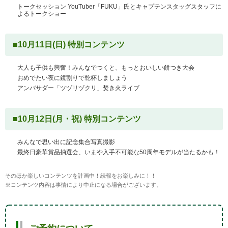
トークセッション YouTuber「FUKU」氏とキャプテンスタッグスタッフに
よるトークショー
■10月11日(日) 特別コンテンツ
大人も子供も興奮！みんなでつくと、もっとおいしい餅つき大会
おめでたい夜に鏡割りで乾杯しましょう
アンバサダー「ツヅリヅクリ」焚き火ライブ
■10月12日(月・祝) 特別コンテンツ
みんなで思い出に記念集合写真撮影
最終日豪華賞品抽選会、いまや入手不可能な50周年モデルが当たるかも！
そのほか楽しいコンテンツを計画中！続報をお楽しみに！！
※コンテンツ内容は事情により中止になる場合がございます。