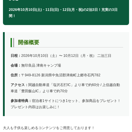
2026年10月10日(土)・11日(日)・12日(月・祝)の2泊3日！充実の3日
間！
開催概要
日程：
2026年10月10日（土）〜 10月12日（月・祝） 二泊三日
会場：
無印良品 津南キャンプ場
住所：
〒949-8126 新潟県中魚沼郡津南町上郷寺石丙782
アクセス：
関越自動車道「塩沢石打IC」より車で約60分 / 上信越自動
車道「豊田飯山IC」より車で約70分
参加者特典：
宿泊者1サイトにつき1セット、参加商品をプレゼント！
プレゼント内容はお楽しみに！
大人も子供も楽しめるコンテンツをご用意しております！