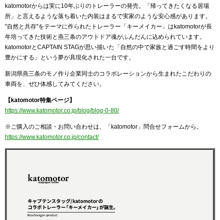
katomotorからは実に10年ぶりのトレーラーの発売。「帰ってきたくなる居場
所」と言えるような落ち着いた内装はまるで実家のような安心感があります。
"自然と共存"をテーマに作られたトレーラー「キーメイカー」はkatomotorが長
年培ってきた技術と燕三条のアウトドア魂がふんだんに込められています。
katomotorとCAPTAIN STAGが思い描いた「自然の中で家族と過ごす時間をより
豊かにする」という夢が具現化された一台です。
新潟県燕三条のモノ作り企業同士のコラボレーションから生まれたこだわりの
車両を、ぜひ体感してみてください。
【katomotor特集ページ】
https://www.katomotor.co.jp/blog/blog-0-80/
※ご購入のご相談・お問い合わせは、「katomotor」問合せフォームから。
https://www.katomotor.co.jp/contact/