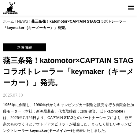
ホーム
NEWS
燕三条発！katomotor×CAPTAIN STAGコラボトレーラー
「keymaker（キーメーカー）」発売。
新着情報
燕三条発！katomotor×CAPTAIN STAG
コラボトレーラー「keymaker（キーメ
ーカー）」発売。
2025.07.30
1956年に創業し、1990年代からキャンピングカー製造と販売を行う有限会社加
藤モーター（本社：新潟県燕市、代表取締役：加藤 健資、以下katomotor）
は、2025年7月26日より、CAPTAIN STAGとのパートナーシップにより、燕三
条のものづくりとアウトドアスピリットが融合した、まったく新しいキャンピ
ングトレーラー
keymaker(キーメイカー)
を発表いたしました。