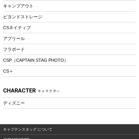
キャンプアウト
スノーシュー
ピクニックセット
防寒ウェア
ビヨンドストレージ
ツール&アクセサリー
CSネイティブ
トレッキング
アプリール
トレッキングステッキ
フラボード
トレッキングアクセサリー
CSP（CAPTAIN STAG PHOTO）
プレイグッズ
CS＋
ウェルネス
アクセサリー
CHARACTER
キャラクター
ウェア、タオル
フィットネス
ディズニー
ウェア
アクセサリー
キャプテンスタッグ について