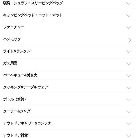
テント
寝袋・シュラフ・スリーピングバッグ
ドームテント
レクタングラー型（封筒型）シュラフ
キャンピングベッド・コット・マット
ツールームテント
マミー型（人形型）シュラフ
キャンピングベッド・コット
ファニチャー
ワンポールテント
インナーシュラフ
マット
アウトドアテーブル
ハンモック
シェルターテント
インフレータブルマット
ワンタッチテント
アウトドアチェア
ライト&ランタン
ピロー
ソロテント
レジャーシート
LEDランタン
ガス用品
ロッジ型・オリジナルテント
ファニチャーアクセサリー
ガスランタン
ガスバーナー
タープ
バーベキュー&焚き火
オイルランタン
ガスコンロ
ヘキサタープ
バーベキューコンロ、グリル
クッキング&テーブルウェア
ランタンスタンド
スクエアタープ（レクタタープ）
ガス缶
スタンダードタイプグリル
ダッチオーブン
ボトル（水筒）
LEDライト
メッシュタープ
ガスランタン
焚き火台タイプ（ロースタイル）グリル
スキレット
ステンレスボトル
クーラー&ジャグ
自立式タープ
ヘッドライト
ガストーチ、ライター
卓上タイプグリル
ホットサンドメーカー
シェルター（スクリーンタープ）
スクリュータイプ
キャンドル
クーラーボックス
アウトドアキャリー&コンテナ
パーティータイプグリル
クッカー、コッヘル
パラソル
コップ付きタイプ
多用途タイプグリル
クーラーバッグ
アウトドアキャリー
アウトドア雑貨
クッカーセット
ワンタッチタイプ