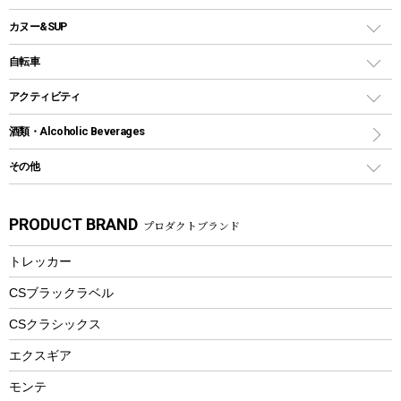
テントアクセサリー
ソロキャンプ用グリル
ウォータージャグ
コンテナ
バックパック&バッグ
カヌー&SUP
プラスチックボトル
シェラカップ
ペグ
鉄板、アミ
ウォーターボトル
デイパック、ウェストバッグ
ディズニーボトル
ポール
クッキングツール
インフレータブル
自転車
焚き火台&ストーブ
保冷剤
リュック、バックパック
グランドシート
トング
カヌー
火起こし
折りたたみ自転車
アクティビティ
トートバッグ、サコッシュ
ガイドロープ
ナイフ
カヤック
火消し
スポーツサイクル
マリン
酒類・Alcoholic Beverages
ショッピングキャリー
ツール
食器類
SUP
バーベキューツール
シティサイクル
スーツケース
ボディボード
その他
カトラリー
パドル
焚き火アクセサリー
子供向け自転車
その他アウトドア雑貨
ラッシュガード
ガーデニング
タンブラー
フローティングベスト
スモーカー、燻製器
自転車部品
ビーチサンダル
カラビナ
PRODUCT BRAND
プロダクトブランド
湯たんぽ
マグカップ、カップ
ヘルメット
燃料・着火剤・炭
テント
自転車用アクセサリー
レイン
防災用品
ステンレスボトル
エアーポンプ
トレッカー
パラソル
スプレー関係
自転車ウェア
フードボトル
フローティングベスト
アクセサリー
ツール、他
CSブラックラベル
ヘルメット
コーヒー&ミル
CSクラシックス
エアーポンプ
トレー
エクスギア
ビーチテント
ランチョンマット
モンテ
ウィンター
ランチボックス