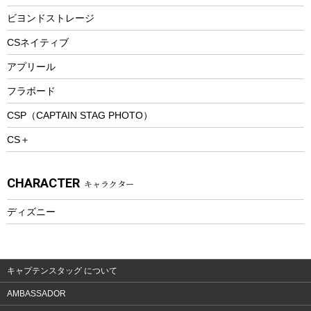
ピクニックセット
防寒ウェア
ビヨンドストレージ
ツール&アクセサリー
CSネイティブ
トレッキング
アプリール
トレッキングステッキ
フラボード
トレッキングアクセサリー
CSP（CAPTAIN STAG PHOTO）
プレイグッズ
CS＋
ウェルネス
アクセサリー
CHARACTER
キャラクター
ウェア、タオル
フィットネス
ディズニー
ウェア
アクセサリー
キャプテンスタッグ について
AMBASSADOR