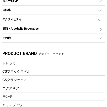
カヌー&SUP
プラスチックボトル
シェラカップ
ペグ
鉄板、アミ
ウォーターボトル
デイパック、ウェストバッグ
ディズニーボトル
ポール
クッキングツール
インフレータブル
自転車
焚き火台&ストーブ
保冷剤
リュック、バックパック
グランドシート
トング
カヌー
火起こし
折りたたみ自転車
アクティビティ
トートバッグ、サコッシュ
ガイドロープ
ナイフ
カヤック
火消し
スポーツサイクル
マリン
酒類・Alcoholic Beverages
ショッピングキャリー
ツール
食器類
SUP
バーベキューツール
シティサイクル
スーツケース
ボディボード
その他
カトラリー
パドル
焚き火アクセサリー
子供向け自転車
その他アウトドア雑貨
ラッシュガード
ガーデニング
タンブラー
フローティングベスト
スモーカー、燻製器
自転車部品
ビーチサンダル
カラビナ
PRODUCT BRAND
プロダクトブランド
湯たんぽ
マグカップ、カップ
ヘルメット
燃料・着火剤・炭
テント
自転車用アクセサリー
レイン
防災用品
ステンレスボトル
エアーポンプ
トレッカー
パラソル
スプレー関係
自転車ウェア
フードボトル
フローティングベスト
アクセサリー
ツール、他
CSブラックラベル
ヘルメット
コーヒー&ミル
CSクラシックス
エアーポンプ
トレー
エクスギア
ビーチテント
ランチョンマット
モンテ
ウィンター
ランチボックス
キャンプアウト
スノーシュー