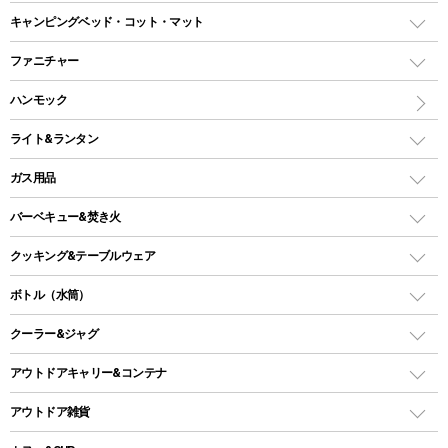
ドームテント
レクタングラー型（封筒型）シュラフ
キャンピングベッド・コット・マット
ツールームテント
マミー型（人形型）シュラフ
キャンピングベッド・コット
ファニチャー
ワンポールテント
インナーシュラフ
マット
アウトドアテーブル
ハンモック
シェルターテント
インフレータブルマット
ワンタッチテント
アウトドアチェア
ライト&ランタン
ピロー
ソロテント
レジャーシート
LEDランタン
ガス用品
ロッジ型・オリジナルテント
ファニチャーアクセサリー
ガスランタン
ガスバーナー
タープ
バーベキュー&焚き火
オイルランタン
ガスコンロ
ヘキサタープ
バーベキューコンロ、グリル
クッキング&テーブルウェア
ランタンスタンド
スクエアタープ（レクタタープ）
ガス缶
スタンダードタイプグリル
ダッチオーブン
ボトル（水筒）
LEDライト
メッシュタープ
ガスランタン
焚き火台タイプ（ロースタイル）グリル
スキレット
ステンレスボトル
クーラー&ジャグ
自立式タープ
ヘッドライト
ガストーチ、ライター
卓上タイプグリル
ホットサンドメーカー
シェルター（スクリーンタープ）
スクリュータイプ
キャンドル
クーラーボックス
アウトドアキャリー&コンテナ
パーティータイプグリル
クッカー、コッヘル
パラソル
コップ付きタイプ
多用途タイプグリル
クーラーバッグ
アウトドアキャリー
アウトドア雑貨
クッカーセット
テントアクセサリー
ワンタッチタイプ
ソロキャンプ用グリル
ウォータージャグ
コンテナ
バックパック&バッグ