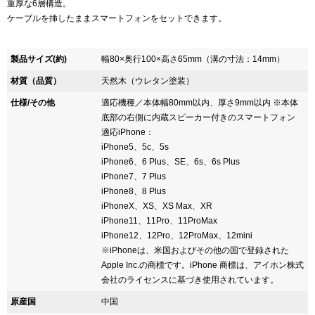
重厚な6層構造。
ケーブルを挿したままスマートフォンをセットできます。
製品サイズ(約)
幅80×奥行100×高さ65mm（溝の寸法：14mm）
材質（品質）
天然木（ウレタン塗装）
仕様/その他
適応機種／本体幅80mm以内、厚さ9mm以内 ※本体
底部の右側に内蔵スピーカー付きのスマートフォン
適応iPhone：
iPhone5、5c、5s
iPhone6、6 Plus、SE、6s、6s Plus
iPhone7、7 Plus
iPhone8、8 Plus
iPhoneX、XS、XS Max、XR
iPhone11、11Pro、11ProMax
iPhone12、12Pro、12ProMax、12mini
※iPhoneは、米国およびその他の国で登録された
Apple Inc.の商標です。iPhone 商標は、アイホン株式
会社のライセンスに基づき使用されています。
原産国
中国