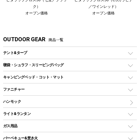
ピタラップクロス50（七宝／ブラッ
ピタラップクロス50（CSカラビナ
ク）
／ワインレッド）
オープン価格
オープン価格
OUTDOOR GEAR
商品一覧
テント&タープ
テント
寝袋・シュラフ・スリーピングバッグ
ドームテント
レクタングラー型（封筒型）シュラフ
キャンピングベッド・コット・マット
ツールームテント
マミー型（人形型）シュラフ
キャンピングベッド・コット
ファニチャー
ワンポールテント
インナーシュラフ
マット
アウトドアテーブル
ハンモック
シェルターテント
インフレータブルマット
ワンタッチテント
アウトドアチェア
ライト&ランタン
ピロー
ソロテント
レジャーシート
LEDランタン
ガス用品
ロッジ型・オリジナルテント
ファニチャーアクセサリー
ガスランタン
ガスバーナー
タープ
バーベキュー&焚き火