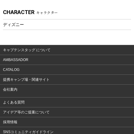
アクセサリー
CHARACTER
キャラクター
ウェア、タオル
フィットネス
ディズニー
ウェア
アクセサリー
キャプテンスタッグ について
AMBASSADOR
CATALOG
提携キャンプ場・関連サイト
会社案内
よくある質問
アイデア等のご提案について
採用情報
SNSコミュニティガイドライン