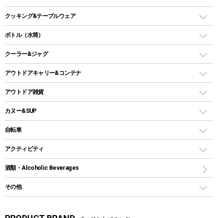
オイルランタン
ガスコンロ
ヘキサタープ
バーベキューコンロ、グリル
クッキング&テーブルウェア
ランタンスタンド
スクエアタープ（レクタタープ）
ガス缶
スタンダードタイプグリル
ダッチオーブン
ボトル（水筒）
LEDライト
メッシュタープ
ガスランタン
焚き火台タイプ（ロースタイル）グリル
スキレット
ステンレスボトル
クーラー&ジャグ
自立式タープ
ヘッドライト
ガストーチ、ライター
卓上タイプグリル
ホットサンドメーカー
シェルター（スクリーンタープ）
スクリュータイプ
キャンドル
クーラーボックス
アウトドアキャリー&コンテナ
パーティータイプグリル
クッカー、コッヘル
パラソル
コップ付きタイプ
多用途タイプグリル
クーラーバッグ
アウトドアキャリー
アウトドア雑貨
クッカーセット
テントアクセサリー
ワンタッチタイプ
ソロキャンプ用グリル
ウォータージャグ
コンテナ
バックパック&バッグ
カヌー&SUP
プラスチックボトル
シェラカップ
ペグ
鉄板、アミ
ウォーターボトル
デイパック、ウェストバッグ
ディズニーボトル
ポール
クッキングツール
インフレータブル
自転車
焚き火台&ストーブ
保冷剤
リュック、バックパック
グランドシート
トング
カヌー
火起こし
折りたたみ自転車
アクティビティ
トートバッグ、サコッシュ
ガイドロープ
ナイフ
カヤック
火消し
スポーツサイクル
マリン
酒類・Alcoholic Beverages
ショッピングキャリー
ツール
食器類
SUP
バーベキューツール
シティサイクル
スーツケース
ボディボード
その他
カトラリー
パドル
焚き火アクセサリー
子供向け自転車
その他アウトドア雑貨
ラッシュガード
ガーデニング
タンブラー
フローティングベスト
スモーカー、燻製器
自転車部品
ビーチサンダル
カラビナ