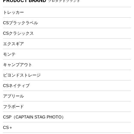
PRODUCT BRAND
プロダクトブランド
湯たんぽ
マグカップ、カップ
ヘルメット
燃料・着火剤・炭
テント
自転車用アクセサリー
レイン
防災用品
ステンレスボトル
エアーポンプ
トレッカー
パラソル
スプレー関係
自転車ウェア
フードボトル
フローティングベスト
アクセサリー
ツール、他
CSブラックラベル
ヘルメット
コーヒー&ミル
CSクラシックス
エアーポンプ
トレー
エクスギア
ビーチテント
ランチョンマット
モンテ
ウィンター
ランチボックス
キャンプアウト
スノーシュー
ピクニックセット
防寒ウェア
ビヨンドストレージ
ツール&アクセサリー
CSネイティブ
トレッキング
アプリール
トレッキングステッキ
フラボード
トレッキングアクセサリー
CSP（CAPTAIN STAG PHOTO）
プレイグッズ
CS＋
ウェルネス