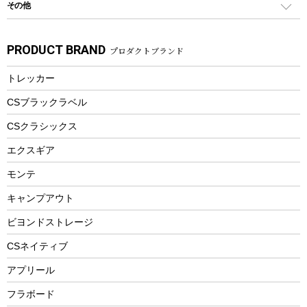
その他
カトラリー
パドル
焚き火アクセサリー
子供向け自転車
その他アウトドア雑貨
ラッシュガード
ガーデニング
タンブラー
フローティングベスト
スモーカー、燻製器
自転車部品
ビーチサンダル
カラビナ
PRODUCT BRAND
プロダクトブランド
湯たんぽ
マグカップ、カップ
ヘルメット
燃料・着火剤・炭
テント
自転車用アクセサリー
レイン
防災用品
ステンレスボトル
エアーポンプ
トレッカー
パラソル
スプレー関係
自転車ウェア
フードボトル
フローティングベスト
アクセサリー
ツール、他
CSブラックラベル
ヘルメット
コーヒー&ミル
CSクラシックス
エアーポンプ
トレー
エクスギア
ビーチテント
ランチョンマット
モンテ
ウィンター
ランチボックス
キャンプアウト
スノーシュー
ピクニックセット
防寒ウェア
ビヨンドストレージ
ツール&アクセサリー
CSネイティブ
トレッキング
アプリール
トレッキングステッキ
フラボード
トレッキングアクセサリー