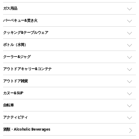
ピロー
ソロテント
レジャーシート
LEDランタン
ガス用品
ロッジ型・オリジナルテント
ファニチャーアクセサリー
ガスランタン
ガスバーナー
タープ
バーベキュー&焚き火
オイルランタン
ガスコンロ
ヘキサタープ
バーベキューコンロ、グリル
クッキング&テーブルウェア
ランタンスタンド
スクエアタープ（レクタタープ）
ガス缶
スタンダードタイプグリル
ダッチオーブン
ボトル（水筒）
LEDライト
メッシュタープ
ガスランタン
焚き火台タイプ（ロースタイル）グリル
スキレット
ステンレスボトル
クーラー&ジャグ
自立式タープ
ヘッドライト
ガストーチ、ライター
卓上タイプグリル
ホットサンドメーカー
シェルター（スクリーンタープ）
スクリュータイプ
キャンドル
クーラーボックス
アウトドアキャリー&コンテナ
パーティータイプグリル
クッカー、コッヘル
パラソル
コップ付きタイプ
多用途タイプグリル
クーラーバッグ
アウトドアキャリー
アウトドア雑貨
クッカーセット
テントアクセサリー
ワンタッチタイプ
ソロキャンプ用グリル
ウォータージャグ
コンテナ
バックパック&バッグ
カヌー&SUP
プラスチックボトル
シェラカップ
ペグ
鉄板、アミ
ウォーターボトル
デイパック、ウェストバッグ
ディズニーボトル
ポール
クッキングツール
インフレータブル
自転車
焚き火台&ストーブ
保冷剤
リュック、バックパック
グランドシート
トング
カヌー
火起こし
折りたたみ自転車
アクティビティ
トートバッグ、サコッシュ
ガイドロープ
ナイフ
カヤック
火消し
スポーツサイクル
マリン
酒類・Alcoholic Beverages
ショッピングキャリー
ツール
食器類
SUP
バーベキューツール
シティサイクル
スーツケース
ボディボード