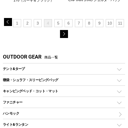
170（カーキ＆ブラック）
1
2
3
4
5
6
7
8
9
10
11
OUTDOOR GEAR
商品一覧
テント&タープ
テント
寝袋・シュラフ・スリーピングバッグ
ドームテント
レクタングラー型（封筒型）シュラフ
キャンピングベッド・コット・マット
ツールームテント
マミー型（人形型）シュラフ
キャンピングベッド・コット
ファニチャー
ワンポールテント
インナーシュラフ
マット
アウトドアテーブル
ハンモック
シェルターテント
インフレータブルマット
ワンタッチテント
アウトドアチェア
ライト&ランタン