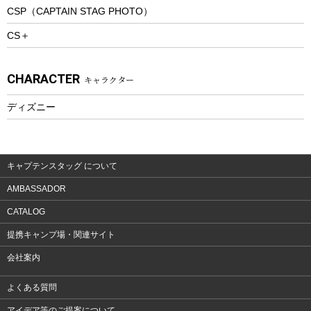
CSP（CAPTAIN STAG PHOTO）
プレイグッズ
CS＋
ウェルネス
アクセサリー
CHARACTER
キャラクター
ウェア、タオル
フィットネス
ディズニー
ウェア
アクセサリー
キャプテンスタッグ について
AMBASSADOR
CATALOG
提携キャンプ場・関連サイト
会社案内
よくある質問
アイデア等のご提案について