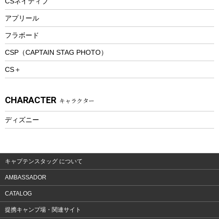
CSネイティブ
トレッキング
アプリール
トレッキングステッキ
フラボード
トレッキングアクセサリー
CSP（CAPTAIN STAG PHOTO）
プレイグッズ
CS＋
ウェルネス
アクセサリー
CHARACTER
キャラクター
ウェア、タオル
フィットネス
ディズニー
ウェア
アクセサリー
キャプテンスタッグ について
AMBASSADOR
CATALOG
提携キャンプ場・関連サイト