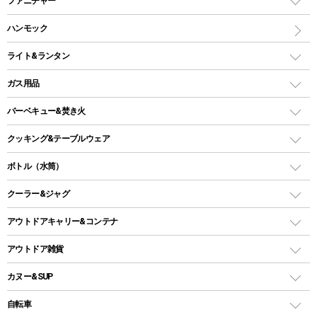
ファニチャー
ワンポールテント
インナーシュラフ
マット
アウトドアテーブル
ハンモック
シェルターテント
インフレータブルマット
ワンタッチテント
アウトドアチェア
ライト&ランタン
ピロー
ソロテント
レジャーシート
LEDランタン
ガス用品
ロッジ型・オリジナルテント
ファニチャーアクセサリー
ガスランタン
ガスバーナー
タープ
バーベキュー&焚き火
オイルランタン
ガスコンロ
ヘキサタープ
バーベキューコンロ、グリル
クッキング&テーブルウェア
ランタンスタンド
スクエアタープ（レクタタープ）
ガス缶
スタンダードタイプグリル
ダッチオーブン
ボトル（水筒）
LEDライト
メッシュタープ
ガスランタン
焚き火台タイプ（ロースタイル）グリル
スキレット
ステンレスボトル
クーラー&ジャグ
自立式タープ
ヘッドライト
ガストーチ、ライター
卓上タイプグリル
ホットサンドメーカー
シェルター（スクリーンタープ）
スクリュータイプ
キャンドル
クーラーボックス
アウトドアキャリー&コンテナ
パーティータイプグリル
クッカー、コッヘル
パラソル
コップ付きタイプ
多用途タイプグリル
クーラーバッグ
アウトドアキャリー
アウトドア雑貨
クッカーセット
テントアクセサリー
ワンタッチタイプ
ソロキャンプ用グリル
ウォータージャグ
コンテナ
バックパック&バッグ
カヌー&SUP
プラスチックボトル
シェラカップ
ペグ
鉄板、アミ
ウォーターボトル
デイパック、ウェストバッグ
ディズニーボトル
ポール
クッキングツール
インフレータブル
自転車
焚き火台&ストーブ
保冷剤
リュック、バックパック