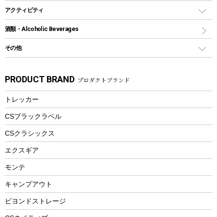
グランドシート
トング
カヌー
火起こし
折りたたみ自転車
アクティビティ
トートバッグ、サコッシュ
ガイドロープ
ナイフ
カヤック
火消し
スポーツサイクル
マリン
酒類・Alcoholic Beverages
ショッピングキャリー
ツール
食器類
SUP
バーベキューツール
シティサイクル
スーツケース
ボディボード
その他
カトラリー
パドル
焚き火アクセサリー
子供向け自転車
その他アウトドア雑貨
ラッシュガード
ガーデニング
タンブラー
フローティングベスト
スモーカー、燻製器
自転車部品
ビーチサンダル
カラビナ
PRODUCT BRAND
プロダクトブランド
湯たんぽ
マグカップ、カップ
ヘルメット
燃料・着火剤・炭
テント
自転車用アクセサリー
レイン
防災用品
ステンレスボトル
エアーポンプ
トレッカー
パラソル
スプレー関係
自転車ウェア
フードボトル
フローティングベスト
アクセサリー
ツール、他
CSブラックラベル
ヘルメット
コーヒー&ミル
CSクラシックス
エアーポンプ
トレー
エクスギア
ビーチテント
ランチョンマット
モンテ
ウィンター
ランチボックス
キャンプアウト
スノーシュー
ピクニックセット
防寒ウェア
ビヨンドストレージ
ツール&アクセサリー