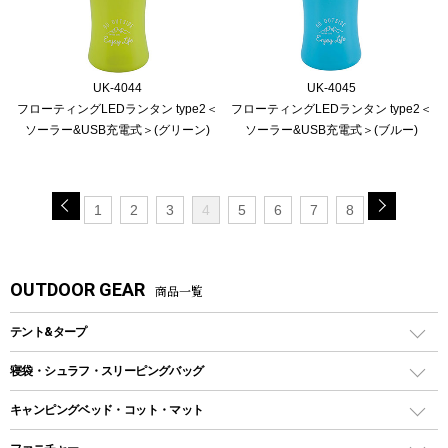
UK-4044
UK-4045
フローティングLEDランタン type2＜
フローティングLEDランタン type2＜
ソーラー&USB充電式＞(グリーン)
ソーラー&USB充電式＞(ブルー)
1
2
3
4
5
6
7
8
OUTDOOR GEAR
商品一覧
テント&タープ
テント
寝袋・シュラフ・スリーピングバッグ
ドームテント
レクタングラー型（封筒型）シュラフ
キャンピングベッド・コット・マット
ツールームテント
マミー型（人形型）シュラフ
キャンピングベッド・コット