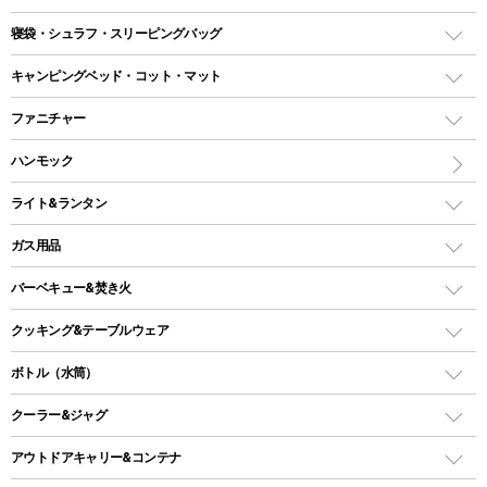
テント
寝袋・シュラフ・スリーピングバッグ
ドームテント
レクタングラー型（封筒型）シュラフ
キャンピングベッド・コット・マット
ツールームテント
マミー型（人形型）シュラフ
キャンピングベッド・コット
ファニチャー
ワンポールテント
インナーシュラフ
マット
アウトドアテーブル
ハンモック
シェルターテント
インフレータブルマット
ワンタッチテント
アウトドアチェア
ライト&ランタン
ピロー
ソロテント
レジャーシート
LEDランタン
ガス用品
ロッジ型・オリジナルテント
ファニチャーアクセサリー
ガスランタン
ガスバーナー
タープ
バーベキュー&焚き火
オイルランタン
ガスコンロ
ヘキサタープ
バーベキューコンロ、グリル
クッキング&テーブルウェア
ランタンスタンド
スクエアタープ（レクタタープ）
ガス缶
スタンダードタイプグリル
ダッチオーブン
ボトル（水筒）
LEDライト
メッシュタープ
ガスランタン
焚き火台タイプ（ロースタイル）グリル
スキレット
ステンレスボトル
クーラー&ジャグ
自立式タープ
ヘッドライト
ガストーチ、ライター
卓上タイプグリル
ホットサンドメーカー
シェルター（スクリーンタープ）
スクリュータイプ
キャンドル
クーラーボックス
アウトドアキャリー&コンテナ
パーティータイプグリル
クッカー、コッヘル
パラソル
コップ付きタイプ
多用途タイプグリル