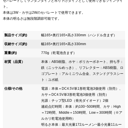
セパレートしてランタンタイプと吊り下げタイプとして使用できるツインライ
ト。
本体は3W・カサは2Wのセパレートで使用できます。
本体の明るさは無段階調節可能です。
製品サイズ(約)
幅165×奥行165×高さ330mm（ハンドル含まず）
収納サイズ(約)
幅165×奥行165×高さ330mm
重量(約)
770g（乾電池含まず）
材質（品質）
本体：ABS樹脂、ホヤ：ポリカーボネート、持ち手：
鉄（ニッケルめっき）、リフレクター：ABS樹脂、ロ
ゴプレート：アルミニウム合金、ステンドグラスシー
ト：ユポ紙
仕様/その他
電源：本体＝DC4.5V単1形乾電池3個使用（別売）、
カサ＝DC4.5V単3形乾電池3個使用（別売）
光源：チップ型LED（発光ダイオード）2個
連続点灯時間：本体：約100~500時間、カサ：High
＝72時間、Middle＝150時間、Low＝300時間（※ア
ルカリ乾電池使用時）
明るさ本体：最大光量172ルーメン~最小光量11ルー