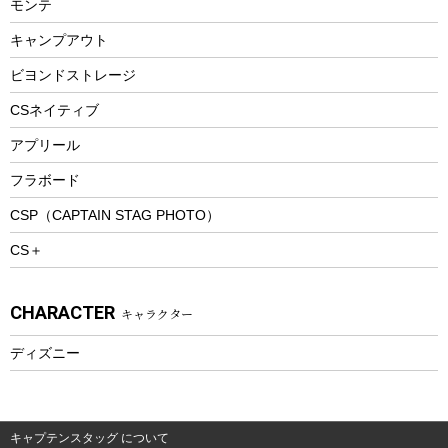
モンテ
ウィンター
ランチボックス
キャンプアウト
スノーシュー
ピクニックセット
防寒ウェア
ビヨンドストレージ
ツール&アクセサリー
CSネイティブ
トレッキング
アプリール
トレッキングステッキ
フラボード
トレッキングアクセサリー
CSP（CAPTAIN STAG PHOTO）
プレイグッズ
CS＋
ウェルネス
アクセサリー
CHARACTER
キャラクター
ウェア、タオル
フィットネス
ディズニー
ウェア
アクセサリー
キャプテンスタッグ について