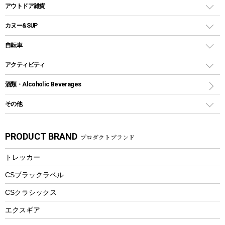
クーラーバッグ
アウトドアキャリー
アウトドア雑貨
クッカーセット
テントアクセサリー
ワンタッチタイプ
ソロキャンプ用グリル
ウォータージャグ
コンテナ
バックパック&バッグ
カヌー&SUP
プラスチックボトル
シェラカップ
ペグ
鉄板、アミ
ウォーターボトル
デイパック、ウェストバッグ
ディズニーボトル
ポール
クッキングツール
インフレータブル
自転車
焚き火台&ストーブ
保冷剤
リュック、バックパック
グランドシート
トング
カヌー
火起こし
折りたたみ自転車
アクティビティ
トートバッグ、サコッシュ
ガイドロープ
ナイフ
カヤック
火消し
スポーツサイクル
マリン
酒類・Alcoholic Beverages
ショッピングキャリー
ツール
食器類
SUP
バーベキューツール
シティサイクル
スーツケース
ボディボード
その他
カトラリー
パドル
焚き火アクセサリー
子供向け自転車
その他アウトドア雑貨
ラッシュガード
ガーデニング
タンブラー
フローティングベスト
スモーカー、燻製器
自転車部品
ビーチサンダル
カラビナ
PRODUCT BRAND
プロダクトブランド
湯たんぽ
マグカップ、カップ
ヘルメット
燃料・着火剤・炭
テント
自転車用アクセサリー
レイン
防災用品
ステンレスボトル
エアーポンプ
トレッカー
パラソル
スプレー関係
自転車ウェア
フードボトル
フローティングベスト
アクセサリー
ツール、他
CSブラックラベル
ヘルメット
コーヒー&ミル
CSクラシックス
エアーポンプ
トレー
エクスギア
ビーチテント
ランチョンマット