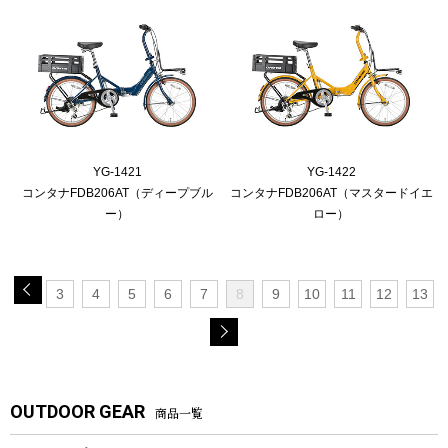
YG-1421
YG-1422
コンタナFDB206AT（ディープブル
コンタナFDB206AT（マスタードイエ
ー）
ロー）
3
4
5
6
7
8
9
10
11
12
13
OUTDOOR GEAR
商品一覧