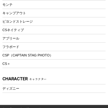
ランチョンマット
モンテ
ウィンター
ランチボックス
キャンプアウト
スノーシュー
ピクニックセット
防寒ウェア
ビヨンドストレージ
ツール&アクセサリー
CSネイティブ
トレッキング
アプリール
トレッキングステッキ
フラボード
トレッキングアクセサリー
CSP（CAPTAIN STAG PHOTO）
プレイグッズ
CS＋
ウェルネス
アクセサリー
CHARACTER
キャラクター
ウェア、タオル
フィットネス
ディズニー
ウェア
アクセサリー