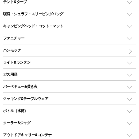
テント&タープ
テント
寝袋・シュラフ・スリーピングバッグ
ドームテント
レクタングラー型（封筒型）シュラフ
キャンピングベッド・コット・マット
ツールームテント
マミー型（人形型）シュラフ
キャンピングベッド・コット
ファニチャー
ワンポールテント
インナーシュラフ
マット
アウトドアテーブル
ハンモック
シェルターテント
インフレータブルマット
ワンタッチテント
アウトドアチェア
ライト&ランタン
ピロー
ソロテント
レジャーシート
LEDランタン
ガス用品
ロッジ型・オリジナルテント
ファニチャーアクセサリー
ガスランタン
ガスバーナー
タープ
バーベキュー&焚き火
オイルランタン
ガスコンロ
ヘキサタープ
バーベキューコンロ、グリル
クッキング&テーブルウェア
ランタンスタンド
スクエアタープ（レクタタープ）
ガス缶
スタンダードタイプグリル
ダッチオーブン
ボトル（水筒）
LEDライト
メッシュタープ
ガスランタン
焚き火台タイプ（ロースタイル）グリル
スキレット
ステンレスボトル
クーラー&ジャグ
自立式タープ
ヘッドライト
ガストーチ、ライター
卓上タイプグリル
ホットサンドメーカー
シェルター（スクリーンタープ）
スクリュータイプ
キャンドル
クーラーボックス
アウトドアキャリー&コンテナ
パーティータイプグリル