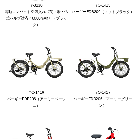
Y-3230
YG-1415
電動コンパクト空気入れ〈英・米・仏
バーギーFDB206（マットブラック）
式バルブ対応／6000mAh〉（ブラッ
ク）
YG-1416
YG-1417
バーギーFDB206（アーミーベージ
バーギーFDB206（アーミーグリー
ュ）
ン）