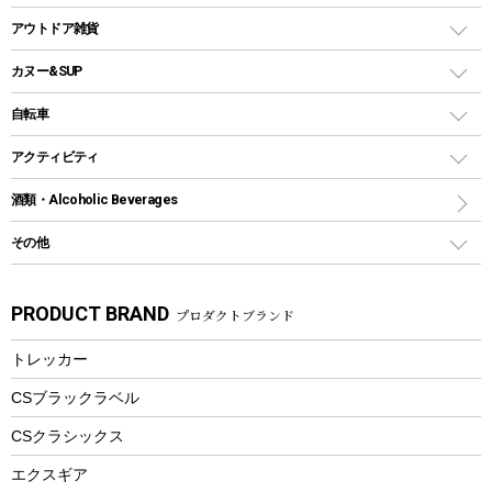
クッカー、コッヘル
パラソル
コップ付きタイプ
多用途タイプグリル
クーラーバッグ
アウトドアキャリー
アウトドア雑貨
クッカーセット
テントアクセサリー
ワンタッチタイプ
ソロキャンプ用グリル
ウォータージャグ
コンテナ
バックパック&バッグ
カヌー&SUP
プラスチックボトル
シェラカップ
ペグ
鉄板、アミ
ウォーターボトル
デイパック、ウェストバッグ
ディズニーボトル
ポール
クッキングツール
インフレータブル
自転車
焚き火台&ストーブ
保冷剤
リュック、バックパック
グランドシート
トング
カヌー
火起こし
折りたたみ自転車
アクティビティ
トートバッグ、サコッシュ
ガイドロープ
ナイフ
カヤック
火消し
スポーツサイクル
マリン
酒類・Alcoholic Beverages
ショッピングキャリー
ツール
食器類
SUP
バーベキューツール
シティサイクル
スーツケース
ボディボード
その他
カトラリー
パドル
焚き火アクセサリー
子供向け自転車
その他アウトドア雑貨
ラッシュガード
ガーデニング
タンブラー
フローティングベスト
スモーカー、燻製器
自転車部品
ビーチサンダル
カラビナ
PRODUCT BRAND
プロダクトブランド
湯たんぽ
マグカップ、カップ
ヘルメット
燃料・着火剤・炭
テント
自転車用アクセサリー
レイン
防災用品
ステンレスボトル
エアーポンプ
トレッカー
パラソル
スプレー関係
自転車ウェア
フードボトル
フローティングベスト
アクセサリー
ツール、他
CSブラックラベル
ヘルメット
コーヒー&ミル
CSクラシックス
エアーポンプ
トレー
エクスギア
ビーチテント