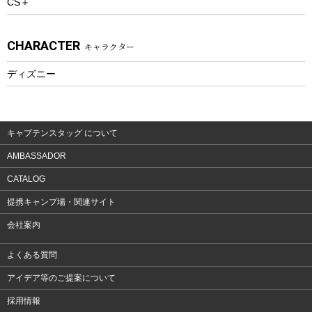
CS＋
ウェルネス
アクセサリー
CHARACTER
キャラクター
ウェア、タオル
フィットネス
ディズニー
ウェア
アクセサリー
キャプテンスタッグ について
AMBASSADOR
CATALOG
提携キャンプ場・関連サイト
会社案内
よくある質問
アイデア等のご提案について
採用情報