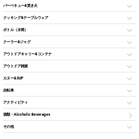
ガスランタン
ガスバーナー
タープ
バーベキュー&焚き火
オイルランタン
ガスコンロ
ヘキサタープ
バーベキューコンロ、グリル
クッキング&テーブルウェア
ランタンスタンド
スクエアタープ（レクタタープ）
ガス缶
スタンダードタイプグリル
ダッチオーブン
ボトル（水筒）
LEDライト
メッシュタープ
ガスランタン
焚き火台タイプ（ロースタイル）グリル
スキレット
ステンレスボトル
クーラー&ジャグ
自立式タープ
ヘッドライト
ガストーチ、ライター
卓上タイプグリル
ホットサンドメーカー
シェルター（スクリーンタープ）
スクリュータイプ
キャンドル
クーラーボックス
アウトドアキャリー&コンテナ
パーティータイプグリル
クッカー、コッヘル
パラソル
コップ付きタイプ
多用途タイプグリル
クーラーバッグ
アウトドアキャリー
アウトドア雑貨
クッカーセット
テントアクセサリー
ワンタッチタイプ
ソロキャンプ用グリル
ウォータージャグ
コンテナ
バックパック&バッグ
カヌー&SUP
プラスチックボトル
シェラカップ
ペグ
鉄板、アミ
ウォーターボトル
デイパック、ウェストバッグ
ディズニーボトル
ポール
クッキングツール
インフレータブル
自転車
焚き火台&ストーブ
保冷剤
リュック、バックパック
グランドシート
トング
カヌー
火起こし
折りたたみ自転車
アクティビティ
トートバッグ、サコッシュ
ガイドロープ
ナイフ
カヤック
火消し
スポーツサイクル
マリン
酒類・Alcoholic Beverages
ショッピングキャリー
ツール
食器類
SUP
バーベキューツール
シティサイクル
スーツケース
ボディボード
その他
カトラリー
パドル
焚き火アクセサリー
子供向け自転車
その他アウトドア雑貨
ラッシュガード
ガーデニング
タンブラー