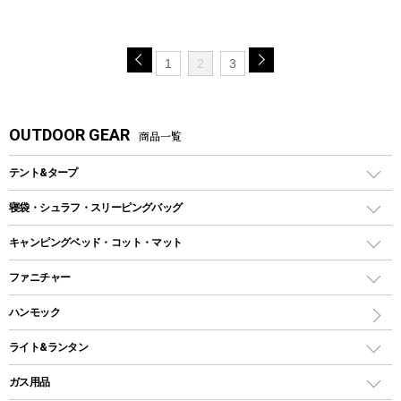
1
2
3
OUTDOOR GEAR
商品一覧
テント&タープ
テント
寝袋・シュラフ・スリーピングバッグ
ドームテント
レクタングラー型（封筒型）シュラフ
キャンピングベッド・コット・マット
ツールームテント
マミー型（人形型）シュラフ
キャンピングベッド・コット
ファニチャー
ワンポールテント
インナーシュラフ
マット
アウトドアテーブル
ハンモック
シェルターテント
インフレータブルマット
ワンタッチテント
アウトドアチェア
ライト&ランタン
ピロー
ソロテント
レジャーシート
LEDランタン
ガス用品
ロッジ型・オリジナルテント
ファニチャーアクセサリー