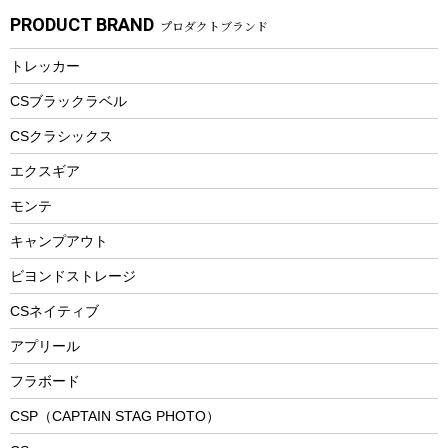
フローティングベスト
スモーカー、燻製器
自転車部品
ビーチサンダル
カラビナ
PRODUCT BRAND
プロダクトブランド
湯たんぽ
マグカップ、カップ
ヘルメット
燃料・着火剤・炭
テント
自転車用アクセサリー
レイン
防災用品
ステンレスボトル
エアーポンプ
トレッカー
パラソル
スプレー関係
自転車ウェア
フードボトル
フローティングベスト
アクセサリー
ツール、他
CSブラックラベル
ヘルメット
コーヒー&ミル
CSクラシックス
エアーポンプ
トレー
エクスギア
ビーチテント
ランチョンマット
モンテ
ウィンター
ランチボックス
キャンプアウト
スノーシュー
ピクニックセット
防寒ウェア
ビヨンドストレージ
ツール&アクセサリー
CSネイティブ
トレッキング
アプリール
トレッキングステッキ
フラボード
トレッキングアクセサリー
CSP（CAPTAIN STAG PHOTO）
プレイグッズ