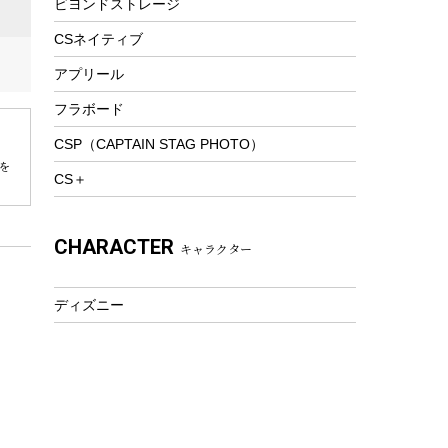
ビヨンドストレージ
ツール&アクセサリー
トレッキング
CSネイティブ
トレッキングステッキ
アプリール
トレッキングアクセサリー
フラボード
プレイグッズ
CSP（CAPTAIN STAG PHOTO）
ウェルネス
を
CS＋
アクセサリー
ウェア、タオル
CHARACTER
キャラクター
フィットネス
ウェア
ディズニー
アクセサリー