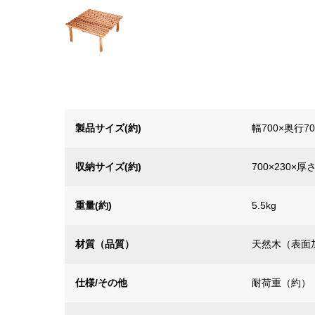
製品サイズ(約)
幅700×奥行7
収納サイズ(約)
700×230×厚
重量(約)
5.5kg
材質（品質）
天然木（表面
仕様/その他
耐荷重（約）：