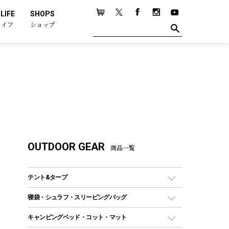
LIFE
SHOPS
ライフ
ショップ
OUTDOOR GEAR
商品一覧
テント&タープ
テント
寝袋・シュラフ・スリーピングバッグ
ドームテント
レクタングラー型（封筒型）シュラフ
キャンピングベッド・コット・マット
ツールームテント