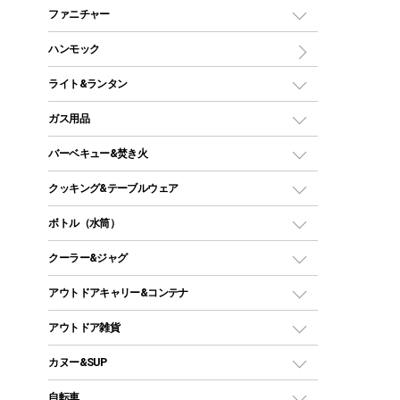
マミー型（人形型）シュラフ
キャンピングベッド・コット
ファニチャー
ワンポールテント
インナーシュラフ
マット
アウトドアテーブル
ハンモック
シェルターテント
インフレータブルマット
ワンタッチテント
アウトドアチェア
ライト&ランタン
ピロー
ソロテント
レジャーシート
LEDランタン
ガス用品
ロッジ型・オリジナルテント
ファニチャーアクセサリー
ガスランタン
ガスバーナー
タープ
バーベキュー&焚き火
オイルランタン
ガスコンロ
ヘキサタープ
バーベキューコンロ、グリル
クッキング&テーブルウェア
ランタンスタンド
スクエアタープ（レクタタープ）
ガス缶
スタンダードタイプグリル
ダッチオーブン
ボトル（水筒）
LEDライト
メッシュタープ
ガスランタン
焚き火台タイプ（ロースタイル）グリル
スキレット
ステンレスボトル
クーラー&ジャグ
自立式タープ
ヘッドライト
ガストーチ、ライター
卓上タイプグリル
ホットサンドメーカー
シェルター（スクリーンタープ）
スクリュータイプ
キャンドル
クーラーボックス
アウトドアキャリー&コンテナ
パーティータイプグリル
クッカー、コッヘル
パラソル
コップ付きタイプ
多用途タイプグリル
クーラーバッグ
アウトドアキャリー
アウトドア雑貨
クッカーセット
テントアクセサリー
ワンタッチタイプ
ソロキャンプ用グリル
ウォータージャグ
コンテナ
バックパック&バッグ
カヌー&SUP
プラスチックボトル
シェラカップ
ペグ
鉄板、アミ
ウォーターボトル
デイパック、ウェストバッグ
ディズニーボトル
ポール
クッキングツール
インフレータブル
自転車
焚き火台&ストーブ