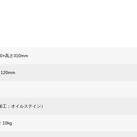
00×高さ310mm
さ120mm
加工：オイルステイン）
10kg