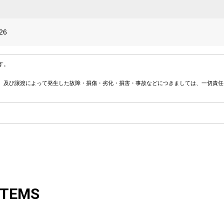
26
す。
、及び譲渡によって発生した故障・損傷・劣化・損害・事故などにつきましては、一切責任
ITEMS