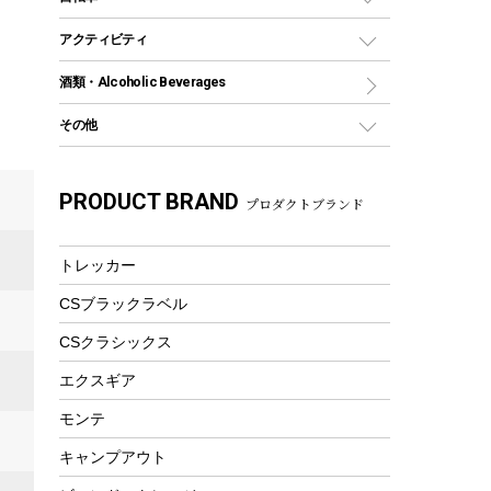
保冷剤
リュック、バックパック
グランドシート
トング
カヌー
火起こし
折りたたみ自転車
アクティビティ
トートバッグ、サコッシュ
ガイドロープ
ナイフ
カヤック
火消し
スポーツサイクル
マリン
酒類・Alcoholic Beverages
ショッピングキャリー
ツール
食器類
SUP
バーベキューツール
シティサイクル
スーツケース
ボディボード
その他
カトラリー
パドル
焚き火アクセサリー
子供向け自転車
その他アウトドア雑貨
ラッシュガード
ガーデニング
タンブラー
フローティングベスト
スモーカー、燻製器
自転車部品
ビーチサンダル
カラビナ
PRODUCT BRAND
湯たんぽ
マグカップ、カップ
プロダクトブランド
ヘルメット
燃料・着火剤・炭
テント
自転車用アクセサリー
レイン
防災用品
ステンレスボトル
エアーポンプ
パラソル
スプレー関係
自転車ウェア
トレッカー
フードボトル
フローティングベスト
アクセサリー
ツール、他
CSブラックラベル
ヘルメット
コーヒー&ミル
エアーポンプ
CSクラシックス
トレー
ビーチテント
ランチョンマット
エクスギア
ウィンター
ランチボックス
モンテ
スノーシュー
ピクニックセット
キャンプアウト
防寒ウェア