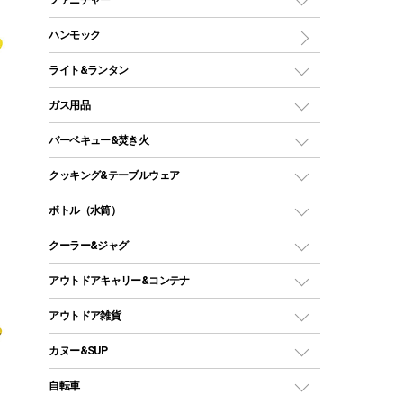
ワンポールテント
インナーシュラフ
マット
アウトドアテーブル
ハンモック
シェルターテント
インフレータブルマット
ワンタッチテント
アウトドアチェア
ライト&ランタン
ピロー
ソロテント
レジャーシート
LEDランタン
ガス用品
ロッジ型・オリジナルテント
ファニチャーアクセサリー
ガスランタン
ガスバーナー
タープ
バーベキュー&焚き火
オイルランタン
ガスコンロ
ヘキサタープ
バーベキューコンロ、グリル
クッキング&テーブルウェア
ランタンスタンド
スクエアタープ（レクタタープ）
ガス缶
スタンダードタイプグリル
ダッチオーブン
ボトル（水筒）
LEDライト
メッシュタープ
ガスランタン
焚き火台タイプ（ロースタイル）グリル
スキレット
ステンレスボトル
クーラー&ジャグ
自立式タープ
ヘッドライト
ガストーチ、ライター
卓上タイプグリル
ホットサンドメーカー
シェルター（スクリーンタープ）
スクリュータイプ
キャンドル
クーラーボックス
アウトドアキャリー&コンテナ
パーティータイプグリル
クッカー、コッヘル
パラソル
コップ付きタイプ
多用途タイプグリル
クーラーバッグ
アウトドアキャリー
アウトドア雑貨
クッカーセット
テントアクセサリー
ワンタッチタイプ
ソロキャンプ用グリル
ウォータージャグ
コンテナ
バックパック&バッグ
カヌー&SUP
プラスチックボトル
シェラカップ
ペグ
鉄板、アミ
ウォーターボトル
デイパック、ウェストバッグ
ディズニーボトル
ポール
クッキングツール
インフレータブル
自転車
焚き火台&ストーブ
保冷剤
リュック、バックパック