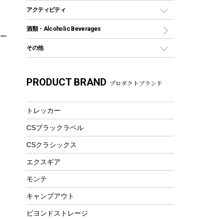
グランドシート
トング
カヌー
火起こし
折りたたみ自転車
アクティビティ
トートバッグ、サコッシュ
ガイドロープ
ナイフ
カヤック
火消し
スポーツサイクル
マリン
酒類・Alcoholic Beverages
ショッピングキャリー
ツール
食器類
ロー
SUP
バーベキューツール
シティサイクル
スーツケース
ボディボード
その他
カトラリー
パドル
焚き火アクセサリー
子供向け自転車
その他アウトドア雑貨
ラッシュガード
ガーデニング
タンブラー
フローティングベスト
スモーカー、燻製器
自転車部品
ビーチサンダル
カラビナ
PRODUCT BRAND
湯たんぽ
マグカップ、カップ
プロダクトブランド
ヘルメット
燃料・着火剤・炭
テント
自転車用アクセサリー
レイン
防災用品
ステンレスボトル
エアーポンプ
パラソル
スプレー関係
自転車ウェア
トレッカー
フードボトル
フローティングベスト
アクセサリー
ツール、他
CSブラックラベル
ヘルメット
コーヒー&ミル
エアーポンプ
CSクラシックス
トレー
ビーチテント
ランチョンマット
エクスギア
ウィンター
ランチボックス
モンテ
スノーシュー
ピクニックセット
キャンプアウト
防寒ウェア
ビヨンドストレージ
ツール&アクセサリー