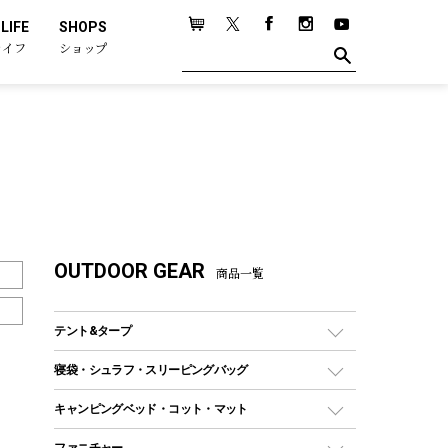
LIFE
SHOPS
ライフ
ショップ
OUTDOOR GEAR
商品一覧
テント&タープ
テント
寝袋・シュラフ・スリーピングバッグ
ドームテント
レクタングラー型（封筒型）シュラフ
キャンピングベッド・コット・マット
ツールームテント
マミー型（人形型）シュラフ
キャンピングベッド・コット
ファニチャー