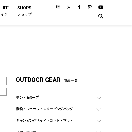
LIFE
SHOPS
ライフ
ショップ
OUTDOOR GEAR
商品一覧
テント&タープ
テント
寝袋・シュラフ・スリーピングバッグ
ドームテント
レクタングラー型（封筒型）シュラフ
キャンピングベッド・コット・マット
ツールームテント
マミー型（人形型）シュラフ
キャンピングベッド・コット
ファニチャー