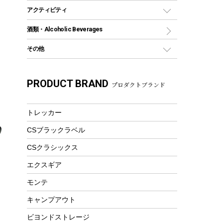
グランドシート
トング
カヌー
火起こし
折りたたみ自転車
アクティビティ
トートバッグ、サコッシュ
ガイドロープ
ナイフ
カヤック
火消し
スポーツサイクル
マリン
酒類・Alcoholic Beverages
ショッピングキャリー
ツール
食器類
SUP
バーベキューツール
シティサイクル
スーツケース
ボディボード
その他
カトラリー
パドル
焚き火アクセサリー
子供向け自転車
その他アウトドア雑貨
ラッシュガード
ガーデニング
タンブラー
フローティングベスト
スモーカー、燻製器
自転車部品
ビーチサンダル
カラビナ
PRODUCT BRAND
湯たんぽ
マグカップ、カップ
プロダクトブランド
ヘルメット
燃料・着火剤・炭
テント
自転車用アクセサリー
レイン
防災用品
ステンレスボトル
エアーポンプ
パラソル
スプレー関係
自転車ウェア
トレッカー
フードボトル
フローティングベスト
アクセサリー
ツール、他
CSブラックラベル
ヘルメット
コーヒー&ミル
エアーポンプ
CSクラシックス
トレー
ビーチテント
ランチョンマット
エクスギア
ウィンター
ランチボックス
モンテ
スノーシュー
ピクニックセット
キャンプアウト
防寒ウェア
ト
ビヨンドストレージ
ツール&アクセサリー