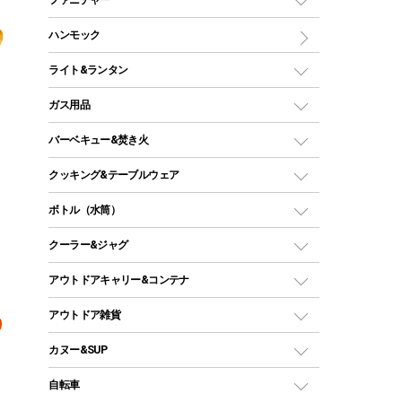
ワンポールテント
インナーシュラフ
マット
アウトドアテーブル
ハンモック
シェルターテント
インフレータブルマット
ワンタッチテント
アウトドアチェア
ライト&ランタン
ピロー
ソロテント
レジャーシート
LEDランタン
ガス用品
ロッジ型・オリジナルテント
ファニチャーアクセサリー
ガスランタン
ガスバーナー
タープ
バーベキュー&焚き火
オイルランタン
ガスコンロ
ヘキサタープ
バーベキューコンロ、グリル
クッキング&テーブルウェア
ランタンスタンド
スクエアタープ（レクタタープ）
ガス缶
スタンダードタイプグリル
ダッチオーブン
ボトル（水筒）
LEDライト
メッシュタープ
ガスランタン
焚き火台タイプ（ロースタイル）グリル
スキレット
ステンレスボトル
クーラー&ジャグ
自立式タープ
ヘッドライト
ガストーチ、ライター
卓上タイプグリル
ホットサンドメーカー
シェルター（スクリーンタープ）
スクリュータイプ
キャンドル
クーラーボックス
アウトドアキャリー&コンテナ
パーティータイプグリル
クッカー、コッヘル
パラソル
コップ付きタイプ
多用途タイプグリル
クーラーバッグ
アウトドアキャリー
アウトドア雑貨
クッカーセット
テントアクセサリー
ワンタッチタイプ
ソロキャンプ用グリル
ウォータージャグ
コンテナ
バックパック&バッグ
カヌー&SUP
プラスチックボトル
シェラカップ
ペグ
鉄板、アミ
ウォーターボトル
デイパック、ウェストバッグ
ディズニーボトル
ポール
クッキングツール
インフレータブル
自転車
焚き火台&ストーブ
保冷剤
リュック、バックパック