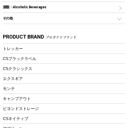
ナイフ
カヤック
火消し
スポーツサイクル
マリン
酒類・Alcoholic Beverages
ショッピングキャリー
ツール
食器類
SUP
バーベキューツール
シティサイクル
スーツケース
ボディボード
その他
カトラリー
パドル
焚き火アクセサリー
子供向け自転車
その他アウトドア雑貨
ラッシュガード
ガーデニング
タンブラー
フローティングベスト
スモーカー、燻製器
自転車部品
ビーチサンダル
カラビナ
PRODUCT BRAND
プロダクトブランド
湯たんぽ
マグカップ、カップ
ヘルメット
燃料・着火剤・炭
テント
自転車用アクセサリー
レイン
防災用品
ステンレスボトル
エアーポンプ
トレッカー
パラソル
スプレー関係
自転車ウェア
フードボトル
フローティングベスト
アクセサリー
ツール、他
CSブラックラベル
ヘルメット
コーヒー&ミル
CSクラシックス
エアーポンプ
トレー
エクスギア
ビーチテント
ランチョンマット
モンテ
ウィンター
ランチボックス
キャンプアウト
スノーシュー
ピクニックセット
防寒ウェア
ビヨンドストレージ
ツール&アクセサリー
CSネイティブ
トレッキング