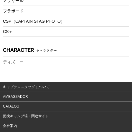
アプリール
トレッキングステッキ
フラボード
トレッキングアクセサリー
CSP（CAPTAIN STAG PHOTO）
プレイグッズ
CS＋
ウェルネス
アクセサリー
CHARACTER
キャラクター
ウェア、タオル
フィットネス
ディズニー
ウェア
アクセサリー
キャプテンスタッグ について
AMBASSADOR
CATALOG
提携キャンプ場・関連サイト
会社案内