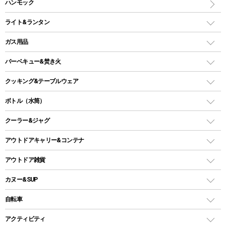
アウトドアテーブル
ハンモック
シェルターテント
インフレータブルマット
ワンタッチテント
アウトドアチェア
ライト&ランタン
ピロー
ソロテント
レジャーシート
LEDランタン
ガス用品
ロッジ型・オリジナルテント
ファニチャーアクセサリー
ガスランタン
ガスバーナー
タープ
バーベキュー&焚き火
オイルランタン
ガスコンロ
ヘキサタープ
バーベキューコンロ、グリル
クッキング&テーブルウェア
ランタンスタンド
スクエアタープ（レクタタープ）
ガス缶
スタンダードタイプグリル
ダッチオーブン
ボトル（水筒）
LEDライト
メッシュタープ
ガスランタン
焚き火台タイプ（ロースタイル）グリル
スキレット
ステンレスボトル
クーラー&ジャグ
自立式タープ
ヘッドライト
ガストーチ、ライター
卓上タイプグリル
ホットサンドメーカー
シェルター（スクリーンタープ）
スクリュータイプ
キャンドル
クーラーボックス
アウトドアキャリー&コンテナ
パーティータイプグリル
クッカー、コッヘル
パラソル
コップ付きタイプ
多用途タイプグリル
クーラーバッグ
アウトドアキャリー
アウトドア雑貨
クッカーセット
テントアクセサリー
ワンタッチタイプ
ソロキャンプ用グリル
ウォータージャグ
コンテナ
バックパック&バッグ
カヌー&SUP
プラスチックボトル
シェラカップ
ペグ
鉄板、アミ
ウォーターボトル
デイパック、ウェストバッグ
ディズニーボトル
ポール
クッキングツール
インフレータブル
自転車
焚き火台&ストーブ
保冷剤
リュック、バックパック
グランドシート
トング
カヌー
火起こし
折りたたみ自転車
アクティビティ
トートバッグ、サコッシュ
ガイドロープ