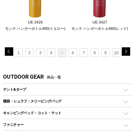
UE-3426
UE-3427
モンテ ハンガーボトル480(イエロー)
モンテ ハンガーボトル480(レッド)
1
2
3
4
5
6
7
8
9
10
OUTDOOR GEAR
商品一覧
テント&タープ
テント
寝袋・シュラフ・スリーピングバッグ
ドームテント
レクタングラー型（封筒型）シュラフ
キャンピングベッド・コット・マット
ツールームテント
マミー型（人形型）シュラフ
キャンピングベッド・コット
ファニチャー
ワンポールテント
インナーシュラフ
マット