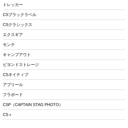
防災用品
ステンレスボトル
エアーポンプ
トレッカー
パラソル
スプレー関係
自転車ウェア
フードボトル
フローティングベスト
アクセサリー
ツール、他
CSブラックラベル
ヘルメット
コーヒー&ミル
CSクラシックス
エアーポンプ
トレー
エクスギア
ビーチテント
ランチョンマット
モンテ
ウィンター
ランチボックス
キャンプアウト
スノーシュー
ピクニックセット
防寒ウェア
ビヨンドストレージ
ツール&アクセサリー
CSネイティブ
トレッキング
アプリール
トレッキングステッキ
フラボード
トレッキングアクセサリー
CSP（CAPTAIN STAG PHOTO）
プレイグッズ
CS＋
ウェルネス
アクセサリー