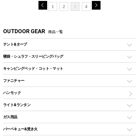
1
2
3
4
OUTDOOR GEAR
商品一覧
テント&タープ
テント
寝袋・シュラフ・スリーピングバッグ
ドームテント
レクタングラー型（封筒型）シュラフ
キャンピングベッド・コット・マット
ツールームテント
マミー型（人形型）シュラフ
キャンピングベッド・コット
ファニチャー
ワンポールテント
インナーシュラフ
マット
アウトドアテーブル
ハンモック
シェルターテント
インフレータブルマット
ワンタッチテント
アウトドアチェア
ライト&ランタン
ピロー
ソロテント
レジャーシート
LEDランタン
ガス用品
ロッジ型・オリジナルテント
ファニチャーアクセサリー
ガスランタン
ガスバーナー
タープ
バーベキュー&焚き火
オイルランタン
ガスコンロ
ヘキサタープ