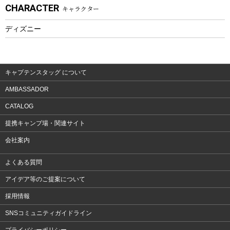
CHARACTER
キャラクター
ウェア、タオル
フィットネス
ディズニー
ウェア
アクセサリー
キャプテンスタッグ について
AMBASSADOR
CATALOG
提携キャンプ場・関連サイト
会社案内
よくある質問
アイデア等のご提案について
採用情報
SNSコミュニティガイドライン