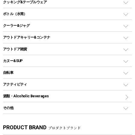
バーベキューコンロ、グリル
クッキング&テーブルウェア
ランタンスタンド
スクエアタープ（レクタタープ）
ガス缶
スタンダードタイプグリル
ダッチオーブン
ボトル（水筒）
LEDライト
メッシュタープ
ガスランタン
焚き火台タイプ（ロースタイル）グリル
スキレット
ステンレスボトル
クーラー&ジャグ
自立式タープ
ヘッドライト
ガストーチ、ライター
卓上タイプグリル
ホットサンドメーカー
シェルター（スクリーンタープ）
スクリュータイプ
キャンドル
クーラーボックス
アウトドアキャリー&コンテナ
パーティータイプグリル
クッカー、コッヘル
パラソル
コップ付きタイプ
多用途タイプグリル
クーラーバッグ
アウトドアキャリー
アウトドア雑貨
クッカーセット
テントアクセサリー
ワンタッチタイプ
ソロキャンプ用グリル
ウォータージャグ
コンテナ
バックパック&バッグ
カヌー&SUP
プラスチックボトル
シェラカップ
ペグ
鉄板、アミ
ウォーターボトル
デイパック、ウェストバッグ
ディズニーボトル
ポール
クッキングツール
インフレータブル
自転車
焚き火台&ストーブ
保冷剤
リュック、バックパック
グランドシート
トング
カヌー
火起こし
折りたたみ自転車
アクティビティ
トートバッグ、サコッシュ
ガイドロープ
ナイフ
カヤック
火消し
スポーツサイクル
マリン
酒類・Alcoholic Beverages
ショッピングキャリー
ツール
食器類
SUP
バーベキューツール
シティサイクル
スーツケース
ボディボード
その他
カトラリー
パドル
焚き火アクセサリー
子供向け自転車
その他アウトドア雑貨
ラッシュガード
ガーデニング
タンブラー
フローティングベスト
スモーカー、燻製器
自転車部品
ビーチサンダル
カラビナ
PRODUCT BRAND
プロダクトブランド
湯たんぽ
マグカップ、カップ
ヘルメット
燃料・着火剤・炭
テント
自転車用アクセサリー
レイン