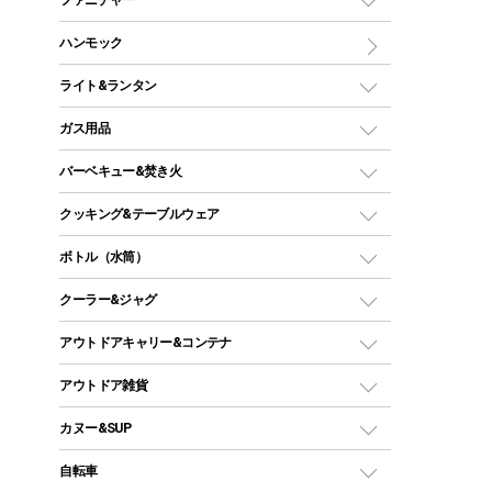
ワンポールテント
インナーシュラフ
マット
アウトドアテーブル
ハンモック
シェルターテント
インフレータブルマット
ワンタッチテント
アウトドアチェア
ライト&ランタン
ピロー
ソロテント
レジャーシート
LEDランタン
ガス用品
ロッジ型・オリジナルテント
ファニチャーアクセサリー
ガスランタン
ガスバーナー
タープ
バーベキュー&焚き火
オイルランタン
ガスコンロ
ヘキサタープ
バーベキューコンロ、グリル
クッキング&テーブルウェア
ランタンスタンド
スクエアタープ（レクタタープ）
ガス缶
スタンダードタイプグリル
ダッチオーブン
ボトル（水筒）
LEDライト
メッシュタープ
ガスランタン
焚き火台タイプ（ロースタイル）グリル
スキレット
ステンレスボトル
クーラー&ジャグ
自立式タープ
ヘッドライト
ガストーチ、ライター
卓上タイプグリル
ホットサンドメーカー
シェルター（スクリーンタープ）
スクリュータイプ
キャンドル
クーラーボックス
アウトドアキャリー&コンテナ
パーティータイプグリル
クッカー、コッヘル
パラソル
コップ付きタイプ
多用途タイプグリル
クーラーバッグ
アウトドアキャリー
アウトドア雑貨
クッカーセット
テントアクセサリー
ワンタッチタイプ
ソロキャンプ用グリル
ウォータージャグ
コンテナ
バックパック&バッグ
カヌー&SUP
プラスチックボトル
シェラカップ
ペグ
鉄板、アミ
ウォーターボトル
デイパック、ウェストバッグ
ディズニーボトル
ポール
クッキングツール
インフレータブル
自転車
焚き火台&ストーブ
保冷剤
リュック、バックパック