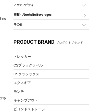
グランドシート
トング
カヌー
火起こし
折りたたみ自転車
アクティビティ
トートバッグ、サコッシュ
ガイドロープ
ナイフ
カヤック
火消し
スポーツサイクル
マリン
酒類・Alcoholic Beverages
ショッピングキャリー
ツール
食器類
inc
SUP
バーベキューツール
シティサイクル
スーツケース
ボディボード
その他
カトラリー
パドル
焚き火アクセサリー
子供向け自転車
その他アウトドア雑貨
ラッシュガード
ガーデニング
タンブラー
フローティングベスト
スモーカー、燻製器
自転車部品
ビーチサンダル
カラビナ
PRODUCT BRAND
湯たんぽ
マグカップ、カップ
プロダクトブランド
ヘルメット
燃料・着火剤・炭
テント
自転車用アクセサリー
レイン
防災用品
ステンレスボトル
エアーポンプ
パラソル
スプレー関係
自転車ウェア
トレッカー
フードボトル
フローティングベスト
アクセサリー
ツール、他
CSブラックラベル
ヘルメット
コーヒー&ミル
エアーポンプ
CSクラシックス
トレー
ビーチテント
ランチョンマット
エクスギア
ウィンター
ランチボックス
モンテ
スノーシュー
ピクニックセット
クブラ
キャンプアウト
防寒ウェア
ビヨンドストレージ
ツール&アクセサリー