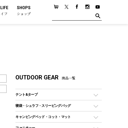
LIFE
SHOPS
ライフ
ショップ
OUTDOOR GEAR
商品一覧
テント&タープ
テント
寝袋・シュラフ・スリーピングバッグ
ドームテント
レクタングラー型（封筒型）シュラフ
キャンピングベッド・コット・マット
ツールームテント
マミー型（人形型）シュラフ
キャンピングベッド・コット
ファニチャー