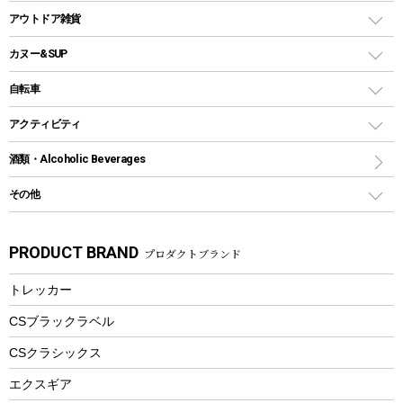
多用途タイプグリル
クーラーバッグ
アウトドアキャリー
アウトドア雑貨
クッカーセット
テントアクセサリー
ワンタッチタイプ
ソロキャンプ用グリル
ウォータージャグ
コンテナ
バックパック&バッグ
カヌー&SUP
プラスチックボトル
シェラカップ
ペグ
鉄板、アミ
ウォーターボトル
デイパック、ウェストバッグ
ディズニーボトル
ポール
クッキングツール
インフレータブル
自転車
焚き火台&ストーブ
保冷剤
リュック、バックパック
グランドシート
トング
カヌー
火起こし
折りたたみ自転車
アクティビティ
トートバッグ、サコッシュ
ガイドロープ
ナイフ
カヤック
火消し
スポーツサイクル
マリン
酒類・Alcoholic Beverages
ショッピングキャリー
ツール
食器類
SUP
バーベキューツール
シティサイクル
スーツケース
ボディボード
その他
カトラリー
パドル
焚き火アクセサリー
子供向け自転車
その他アウトドア雑貨
ラッシュガード
ガーデニング
タンブラー
フローティングベスト
スモーカー、燻製器
自転車部品
ビーチサンダル
カラビナ
PRODUCT BRAND
プロダクトブランド
湯たんぽ
マグカップ、カップ
ヘルメット
燃料・着火剤・炭
テント
自転車用アクセサリー
レイン
防災用品
ステンレスボトル
エアーポンプ
トレッカー
パラソル
スプレー関係
自転車ウェア
フードボトル
フローティングベスト
アクセサリー
ツール、他
CSブラックラベル
ヘルメット
コーヒー&ミル
CSクラシックス
エアーポンプ
トレー
エクスギア
ビーチテント
ランチョンマット