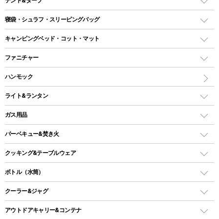
テント&タープ
テント
寝袋・シュラフ・スリーピングバッグ
ドームテント
レクタングラー型（封筒型）シュラフ
キャンピングベッド・コット・マット
ツールームテント
マミー型（人形型）シュラフ
キャンピングベッド・コット
ファニチャー
ワンポールテント
インナーシュラフ
マット
アウトドアテーブル
ハンモック
シェルターテント
インフレータブルマット
ワンタッチテント
アウトドアチェア
ライト&ランタン
ピロー
ソロテント
レジャーシート
LEDランタン
ガス用品
ロッジ型・オリジナルテント
ファニチャーアクセサリー
ガスランタン
ガスバーナー
タープ
バーベキュー&焚き火
オイルランタン
ガスコンロ
ヘキサタープ
バーベキューコンロ、グリル
クッキング&テーブルウェア
ランタンスタンド
スクエアタープ（レクタタープ）
ガス缶
スタンダードタイプグリル
ダッチオーブン
ボトル（水筒）
LEDライト
メッシュタープ
ガスランタン
焚き火台タイプ（ロースタイル）グリル
スキレット
ステンレスボトル
クーラー&ジャグ
自立式タープ
ヘッドライト
ガストーチ、ライター
卓上タイプグリル
ホットサンドメーカー
シェルター（スクリーンタープ）
スクリュータイプ
キャンドル
クーラーボックス
アウトドアキャリー&コンテナ
パーティータイプグリル
クッカー、コッヘル
パラソル
コップ付きタイプ