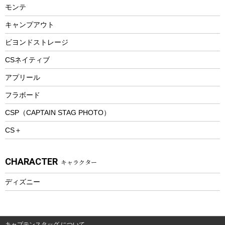
モンテ
ウィンター
ランチボックス
キャンプアウト
スノーシュー
ピクニックセット
防寒ウェア
ビヨンドストレージ
ツール&アクセサリー
CSネイティブ
トレッキング
アプリール
トレッキングステッキ
フラボード
トレッキングアクセサリー
CSP（CAPTAIN STAG PHOTO）
プレイグッズ
CS＋
ウェルネス
アクセサリー
CHARACTER
キャラクター
ウェア、タオル
フィットネス
ディズニー
ウェア
アクセサリー
キャプテンスタッグ について