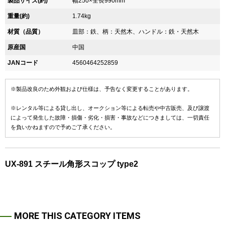
製品サイズ(約)
幅250×全長990mm
重量(約)
1.74kg
材質（品質）
皿部：鉄、柄：天然木、ハンドル：鉄・天然木
原産国
中国
JANコード
4560464252859
※製品改良のため外観および仕様は、予告なく変更することがあります。
※レンタル等による貸し出し、オークション等による転売や中古販売、及び譲渡
によって発生した故障・損傷・劣化・損害・事故などにつきましては、一切責任
を負いかねますので予めご了承ください。
UX-891 スチール角形スコップ type2
MORE THIS CATEGORY ITEMS