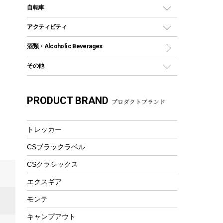
デイパック、ウェストバッグ
ディズニーボトル
ポール
クッキングツール
インフレータブル
自転車
焚き火台&ストーブ
保冷剤
リュック、バックパック
グランドシート
トング
カヌー
火起こし
折りたたみ自転車
アクティビティ
トートバッグ、サコッシュ
ガイドロープ
ナイフ
カヤック
火消し
スポーツサイクル
マリン
酒類・Alcoholic Beverages
ショッピングキャリー
ツール
食器類
SUP
バーベキューツール
シティサイクル
スーツケース
ボディボード
その他
カトラリー
パドル
焚き火アクセサリー
子供向け自転車
その他アウトドア雑貨
ラッシュガード
ガーデニング
タンブラー
フローティングベスト
スモーカー、燻製器
自転車部品
ビーチサンダル
カラビナ
PRODUCT BRAND
湯たんぽ
マグカップ、カップ
プロダクトブランド
ヘルメット
燃料・着火剤・炭
テント
自転車用アクセサリー
レイン
防災用品
ステンレスボトル
エアーポンプ
パラソル
スプレー関係
自転車ウェア
トレッカー
フードボトル
フローティングベスト
アクセサリー
ツール、他
CSブラックラベル
ヘルメット
コーヒー&ミル
エアーポンプ
CSクラシックス
トレー
ビーチテント
ランチョンマット
エクスギア
ウィンター
ランチボックス
モンテ
スノーシュー
ピクニックセット
キャンプアウト
防寒ウェア