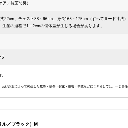
Vケア／抗菌防臭）
袖丈22cm、チェスト88～96cm、身長165～175cm（すべてヌード寸法）
、生産の過程で1～2cmの個体差が生じる場合があります。
45
す。
、及び譲渡によって発生した故障・損傷・劣化・損害・事故などにつきましては、一切責任
BBQグリル／ブラック）M