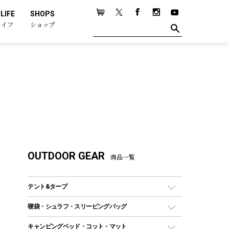
LIFE
SHOPS
ライフ
ショップ
OUTDOOR GEAR
商品一覧
テント&タープ
テント
寝袋・シュラフ・スリーピングバッグ
ドームテント
レクタングラー型（封筒型）シュラフ
キャンピングベッド・コット・マット