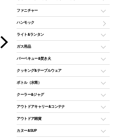
ツールームテント
マミー型（人形型）シュラフ
キャンピングベッド・コット
ファニチャー
ワンポールテント
インナーシュラフ
マット
アウトドアテーブル
ハンモック
シェルターテント
インフレータブルマット
ワンタッチテント
アウトドアチェア
ライト&ランタン
ピロー
ソロテント
レジャーシート
LEDランタン
ガス用品
ロッジ型・オリジナルテント
ファニチャーアクセサリー
ガスランタン
ガスバーナー
タープ
バーベキュー&焚き火
オイルランタン
ガスコンロ
ヘキサタープ
バーベキューコンロ、グリル
クッキング&テーブルウェア
ランタンスタンド
スクエアタープ（レクタタープ）
ガス缶
スタンダードタイプグリル
ダッチオーブン
ボトル（水筒）
LEDライト
メッシュタープ
ガスランタン
焚き火台タイプ（ロースタイル）グリル
スキレット
ステンレスボトル
クーラー&ジャグ
自立式タープ
ヘッドライト
ガストーチ、ライター
卓上タイプグリル
ホットサンドメーカー
シェルター（スクリーンタープ）
スクリュータイプ
キャンドル
クーラーボックス
アウトドアキャリー&コンテナ
パーティータイプグリル
クッカー、コッヘル
パラソル
コップ付きタイプ
多用途タイプグリル
クーラーバッグ
アウトドアキャリー
アウトドア雑貨
クッカーセット
テントアクセサリー
ワンタッチタイプ
ソロキャンプ用グリル
ウォータージャグ
コンテナ
バックパック&バッグ
カヌー&SUP
プラスチックボトル
シェラカップ
ペグ
鉄板、アミ
ウォーターボトル