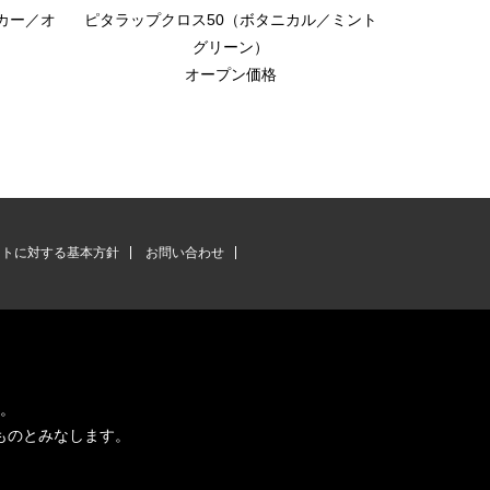
カー／オ
ピタラップクロス50（ボタニカル／ミント
耐火
グリーン）
オープン価格
ントに対する基本方針
お問い合わせ
す。
ものとみなします。