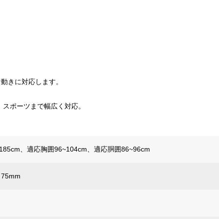
な動きに対応します。
ら、スポーツまで幅広く対応。
185cm、適応胸囲96~104cm、適応胴囲86~96cm
さ75mm