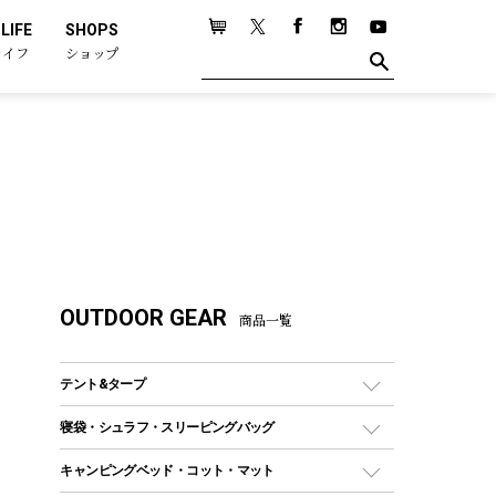
LIFE
SHOPS
ライフ
ショップ
OUTDOOR GEAR
商品一覧
テント&タープ
テント
寝袋・シュラフ・スリーピングバッグ
ドームテント
レクタングラー型（封筒型）シュラフ
キャンピングベッド・コット・マット
ツールームテント