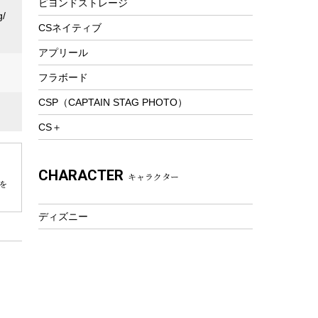
ビヨンドストレージ
ツール&アクセサリー
/
トレッキング
CSネイティブ
トレッキングステッキ
アプリール
トレッキングアクセサリー
フラボード
プレイグッズ
CSP（CAPTAIN STAG PHOTO）
ウェルネス
CS＋
アクセサリー
ウェア、タオル
CHARACTER
キャラクター
フィットネス
を
ウェア
ディズニー
アクセサリー