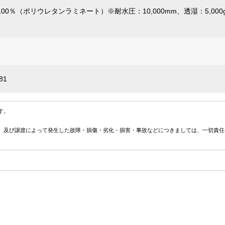
00％（ポリウレタンラミネート）※耐水圧：10,000mm、透湿：5,000g
81
す。
、及び譲渡によって発生した故障・損傷・劣化・損害・事故などにつきましては、一切責任