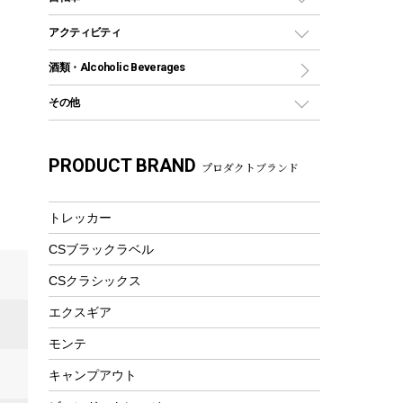
保冷剤
リュック、バックパック
グランドシート
トング
カヌー
火起こし
折りたたみ自転車
アクティビティ
トートバッグ、サコッシュ
ガイドロープ
ナイフ
カヤック
火消し
スポーツサイクル
マリン
酒類・Alcoholic Beverages
ショッピングキャリー
ツール
食器類
SUP
バーベキューツール
シティサイクル
スーツケース
ボディボード
その他
カトラリー
パドル
焚き火アクセサリー
子供向け自転車
その他アウトドア雑貨
ラッシュガード
ガーデニング
タンブラー
フローティングベスト
スモーカー、燻製器
自転車部品
ビーチサンダル
カラビナ
PRODUCT BRAND
湯たんぽ
マグカップ、カップ
プロダクトブランド
ヘルメット
燃料・着火剤・炭
テント
自転車用アクセサリー
レイン
防災用品
ステンレスボトル
エアーポンプ
パラソル
スプレー関係
自転車ウェア
トレッカー
フードボトル
フローティングベスト
アクセサリー
ツール、他
CSブラックラベル
ヘルメット
コーヒー&ミル
エアーポンプ
CSクラシックス
トレー
ビーチテント
ランチョンマット
エクスギア
ウィンター
ランチボックス
モンテ
スノーシュー
ピクニックセット
キャンプアウト
防寒ウェア