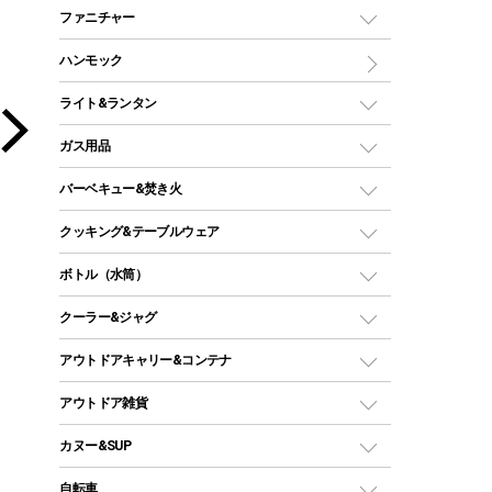
マミー型（人形型）シュラフ
キャンピングベッド・コット
ファニチャー
ワンポールテント
インナーシュラフ
マット
アウトドアテーブル
ハンモック
シェルターテント
インフレータブルマット
ワンタッチテント
アウトドアチェア
ライト&ランタン
ピロー
ソロテント
レジャーシート
LEDランタン
ガス用品
ロッジ型・オリジナルテント
ファニチャーアクセサリー
ガスランタン
ガスバーナー
タープ
バーベキュー&焚き火
オイルランタン
ガスコンロ
ヘキサタープ
バーベキューコンロ、グリル
クッキング&テーブルウェア
ランタンスタンド
スクエアタープ（レクタタープ）
ガス缶
スタンダードタイプグリル
ダッチオーブン
ボトル（水筒）
LEDライト
メッシュタープ
ガスランタン
焚き火台タイプ（ロースタイル）グリル
スキレット
ステンレスボトル
クーラー&ジャグ
自立式タープ
ヘッドライト
ガストーチ、ライター
卓上タイプグリル
ホットサンドメーカー
シェルター（スクリーンタープ）
スクリュータイプ
キャンドル
クーラーボックス
アウトドアキャリー&コンテナ
パーティータイプグリル
クッカー、コッヘル
パラソル
コップ付きタイプ
多用途タイプグリル
クーラーバッグ
アウトドアキャリー
アウトドア雑貨
クッカーセット
テントアクセサリー
ワンタッチタイプ
ソロキャンプ用グリル
ウォータージャグ
コンテナ
バックパック&バッグ
カヌー&SUP
プラスチックボトル
シェラカップ
ペグ
鉄板、アミ
ウォーターボトル
デイパック、ウェストバッグ
ディズニーボトル
ポール
クッキングツール
インフレータブル
自転車
焚き火台&ストーブ