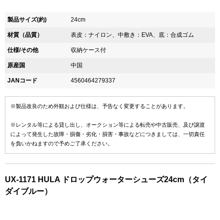
製品サイズ(約)
24cm
材質（品質）
表皮：ナイロン、中敷き：EVA、底：合成ゴム
仕様/その他
収納ケース付
原産国
中国
JANコード
4560464279337
※製品改良のため外観および仕様は、予告なく変更することがあります。
※レンタル等による貸し出し、オークション等による転売や中古販売、及び譲渡
によって発生した故障・損傷・劣化・損害・事故などにつきましては、一切責任
を負いかねますので予めご了承ください。
UX-1171 HULA ドロップウォーターシューズ24cm（タイ
ダイブルー）