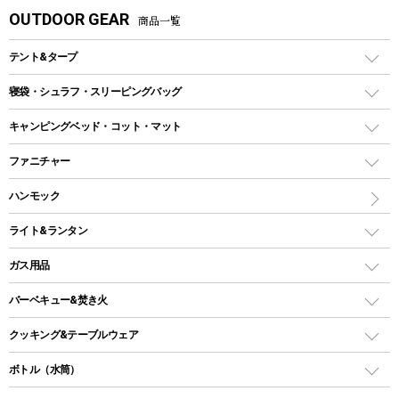
OUTDOOR GEAR
商品一覧
テント&タープ
テント
寝袋・シュラフ・スリーピングバッグ
ドームテント
レクタングラー型（封筒型）シュラフ
キャンピングベッド・コット・マット
ツールームテント
マミー型（人形型）シュラフ
キャンピングベッド・コット
ファニチャー
ワンポールテント
インナーシュラフ
マット
アウトドアテーブル
ハンモック
シェルターテント
インフレータブルマット
ワンタッチテント
アウトドアチェア
ライト&ランタン
ピロー
ソロテント
レジャーシート
LEDランタン
ガス用品
ロッジ型・オリジナルテント
ファニチャーアクセサリー
ガスランタン
ガスバーナー
タープ
バーベキュー&焚き火
オイルランタン
ガスコンロ
ヘキサタープ
バーベキューコンロ、グリル
クッキング&テーブルウェア
ランタンスタンド
スクエアタープ（レクタタープ）
ガス缶
スタンダードタイプグリル
ダッチオーブン
ボトル（水筒）
LEDライト
メッシュタープ
ガスランタン
焚き火台タイプ（ロースタイル）グリル
スキレット