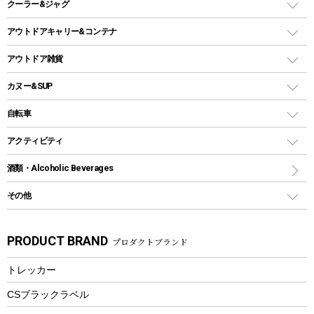
ステンレスボトル
クーラー&ジャグ
自立式タープ
ヘッドライト
ガストーチ、ライター
卓上タイプグリル
ホットサンドメーカー
シェルター（スクリーンタープ）
スクリュータイプ
キャンドル
クーラーボックス
アウトドアキャリー&コンテナ
パーティータイプグリル
クッカー、コッヘル
パラソル
コップ付きタイプ
多用途タイプグリル
クーラーバッグ
アウトドアキャリー
アウトドア雑貨
クッカーセット
テントアクセサリー
ワンタッチタイプ
ソロキャンプ用グリル
ウォータージャグ
コンテナ
バックパック&バッグ
カヌー&SUP
プラスチックボトル
シェラカップ
ペグ
鉄板、アミ
ウォーターボトル
デイパック、ウェストバッグ
ディズニーボトル
ポール
クッキングツール
インフレータブル
自転車
焚き火台&ストーブ
保冷剤
リュック、バックパック
グランドシート
トング
カヌー
火起こし
折りたたみ自転車
アクティビティ
トートバッグ、サコッシュ
ガイドロープ
ナイフ
カヤック
火消し
スポーツサイクル
マリン
酒類・Alcoholic Beverages
ショッピングキャリー
ツール
食器類
SUP
バーベキューツール
シティサイクル
スーツケース
ボディボード
その他
カトラリー
パドル
焚き火アクセサリー
子供向け自転車
その他アウトドア雑貨
ラッシュガード
ガーデニング
タンブラー
フローティングベスト
スモーカー、燻製器
自転車部品
ビーチサンダル
カラビナ
PRODUCT BRAND
プロダクトブランド
湯たんぽ
マグカップ、カップ
ヘルメット
燃料・着火剤・炭
テント
自転車用アクセサリー
レイン
防災用品
ステンレスボトル
エアーポンプ
トレッカー
パラソル
スプレー関係
自転車ウェア
フードボトル
フローティングベスト
アクセサリー
ツール、他
CSブラックラベル
ヘルメット
コーヒー&ミル