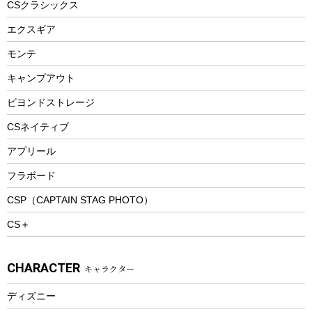
CSクラシックス
エアーポンプ
トレー
エクスギア
ビーチテント
ランチョンマット
モンテ
ウィンター
ランチボックス
キャンプアウト
スノーシュー
ピクニックセット
防寒ウェア
ビヨンドストレージ
ツール&アクセサリー
CSネイティブ
トレッキング
アプリール
トレッキングステッキ
フラボード
トレッキングアクセサリー
CSP（CAPTAIN STAG PHOTO）
プレイグッズ
CS＋
ウェルネス
アクセサリー
CHARACTER
キャラクター
ウェア、タオル
フィットネス
ディズニー
ウェア