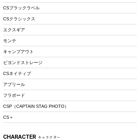
フードボトル
フローティングベスト
アクセサリー
ツール、他
CSブラックラベル
ヘルメット
コーヒー&ミル
CSクラシックス
エアーポンプ
トレー
エクスギア
ビーチテント
ランチョンマット
モンテ
ウィンター
ランチボックス
キャンプアウト
スノーシュー
ピクニックセット
防寒ウェア
ビヨンドストレージ
ツール&アクセサリー
CSネイティブ
トレッキング
アプリール
トレッキングステッキ
フラボード
トレッキングアクセサリー
CSP（CAPTAIN STAG PHOTO）
プレイグッズ
CS＋
ウェルネス
アクセサリー
CHARACTER
キャラクター
ウェア、タオル