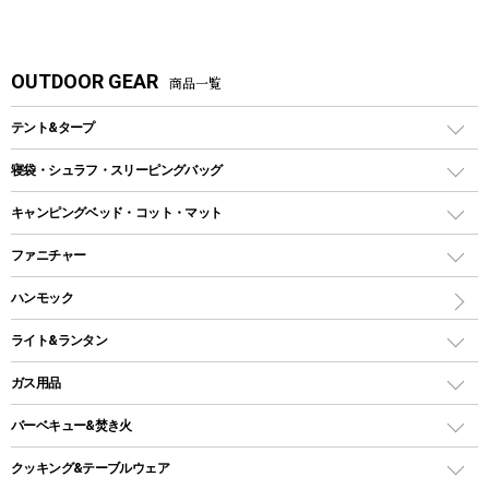
OUTDOOR GEAR
商品一覧
テント&タープ
テント
寝袋・シュラフ・スリーピングバッグ
ドームテント
レクタングラー型（封筒型）シュラフ
キャンピングベッド・コット・マット
ツールームテント
マミー型（人形型）シュラフ
キャンピングベッド・コット
ファニチャー
ワンポールテント
インナーシュラフ
マット
アウトドアテーブル
ハンモック
シェルターテント
インフレータブルマット
ワンタッチテント
アウトドアチェア
ライト&ランタン
ピロー
ソロテント
レジャーシート
LEDランタン
ガス用品
ロッジ型・オリジナルテント
ファニチャーアクセサリー
ガスランタン
ガスバーナー
タープ
バーベキュー&焚き火
オイルランタン
ガスコンロ
ヘキサタープ
バーベキューコンロ、グリル
クッキング&テーブルウェア
ランタンスタンド
スクエアタープ（レクタタープ）