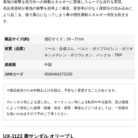
着地の衝撃を前方向への移動エネルギーに変換しスムーズな歩行を実現。
高反発資材が着地の衝撃を効率よく吸収。変形率が少なく踵部分の沈み込みに
より起こる、後ろ重心になってしまう事や慣性運動エネルギー消失を防ぎま
す。
製品サイズ(約)
適応サイズ：26～27cm
材質（品質）
ソール：合成ゴム、ベルト：ポリプロピレン・ポリオ
キシメチレン・ポリウレタン、バックル：TRP
原産国
中国
JANコード
4560464275230
※製品改良のため外観および仕様は、予告なく変更することがあります。
※レンタル等による貸し出し、オークション等による転売や中古販売、及び譲渡
によって発生した故障・損傷・劣化・損害・事故などにつきましては、一切責任
を負いかねますので予めご了承ください。
UX-1123 鹿サンダル オリーブ L