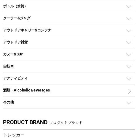
ガス缶
スタンダードタイプグリル
ダッチオーブン
ボトル（水筒）
LEDライト
メッシュタープ
ガスランタン
焚き火台タイプ（ロースタイル）グリル
スキレット
ステンレスボトル
クーラー&ジャグ
自立式タープ
ヘッドライト
ガストーチ、ライター
卓上タイプグリル
ホットサンドメーカー
シェルター（スクリーンタープ）
スクリュータイプ
キャンドル
クーラーボックス
アウトドアキャリー&コンテナ
パーティータイプグリル
クッカー、コッヘル
パラソル
コップ付きタイプ
多用途タイプグリル
クーラーバッグ
アウトドアキャリー
アウトドア雑貨
クッカーセット
テントアクセサリー
ワンタッチタイプ
ソロキャンプ用グリル
ウォータージャグ
コンテナ
バックパック&バッグ
カヌー&SUP
プラスチックボトル
シェラカップ
ペグ
鉄板、アミ
ウォーターボトル
デイパック、ウェストバッグ
ディズニーボトル
ポール
クッキングツール
インフレータブル
自転車
焚き火台&ストーブ
保冷剤
リュック、バックパック
グランドシート
トング
カヌー
火起こし
折りたたみ自転車
アクティビティ
トートバッグ、サコッシュ
ガイドロープ
ナイフ
カヤック
火消し
スポーツサイクル
マリン
酒類・Alcoholic Beverages
ショッピングキャリー
ツール
食器類
SUP
バーベキューツール
シティサイクル
スーツケース
ボディボード
その他
カトラリー
パドル
焚き火アクセサリー
子供向け自転車
その他アウトドア雑貨
ラッシュガード
ガーデニング
タンブラー
フローティングベスト
スモーカー、燻製器
自転車部品
ビーチサンダル
カラビナ
PRODUCT BRAND
プロダクトブランド
湯たんぽ
マグカップ、カップ
ヘルメット
燃料・着火剤・炭
テント
自転車用アクセサリー
レイン
防災用品
ステンレスボトル
エアーポンプ
トレッカー
パラソル
スプレー関係
自転車ウェア