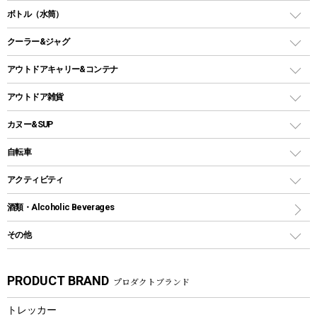
ガス缶
スタンダードタイプグリル
ダッチオーブン
ボトル（水筒）
LEDライト
メッシュタープ
ガスランタン
焚き火台タイプ（ロースタイル）グリル
スキレット
ステンレスボトル
クーラー&ジャグ
自立式タープ
ヘッドライト
ガストーチ、ライター
卓上タイプグリル
ホットサンドメーカー
シェルター（スクリーンタープ）
スクリュータイプ
キャンドル
クーラーボックス
アウトドアキャリー&コンテナ
パーティータイプグリル
クッカー、コッヘル
パラソル
コップ付きタイプ
多用途タイプグリル
クーラーバッグ
アウトドアキャリー
アウトドア雑貨
クッカーセット
テントアクセサリー
ワンタッチタイプ
ソロキャンプ用グリル
ウォータージャグ
コンテナ
バックパック&バッグ
カヌー&SUP
プラスチックボトル
シェラカップ
ペグ
鉄板、アミ
ウォーターボトル
デイパック、ウェストバッグ
ディズニーボトル
ポール
クッキングツール
インフレータブル
自転車
焚き火台&ストーブ
保冷剤
リュック、バックパック
グランドシート
トング
カヌー
火起こし
折りたたみ自転車
アクティビティ
トートバッグ、サコッシュ
ガイドロープ
ナイフ
カヤック
火消し
スポーツサイクル
マリン
酒類・Alcoholic Beverages
ショッピングキャリー
ツール
食器類
SUP
バーベキューツール
シティサイクル
スーツケース
ボディボード
その他
カトラリー
パドル
焚き火アクセサリー
子供向け自転車
その他アウトドア雑貨
ラッシュガード
ガーデニング
タンブラー
フローティングベスト
スモーカー、燻製器
自転車部品
ビーチサンダル
カラビナ
PRODUCT BRAND
プロダクトブランド
湯たんぽ
マグカップ、カップ
ヘルメット
燃料・着火剤・炭
テント
自転車用アクセサリー
レイン
防災用品
ステンレスボトル
エアーポンプ
トレッカー
パラソル
スプレー関係
自転車ウェア