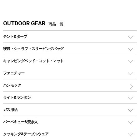
OUTDOOR GEAR
商品一覧
テント&タープ
テント
寝袋・シュラフ・スリーピングバッグ
ドームテント
レクタングラー型（封筒型）シュラフ
キャンピングベッド・コット・マット
ツールームテント
マミー型（人形型）シュラフ
キャンピングベッド・コット
ファニチャー
ワンポールテント
インナーシュラフ
マット
アウトドアテーブル
ハンモック
シェルターテント
インフレータブルマット
ワンタッチテント
アウトドアチェア
ライト&ランタン
ピロー
ソロテント
レジャーシート
LEDランタン
ガス用品
ロッジ型・オリジナルテント
ファニチャーアクセサリー
ガスランタン
ガスバーナー
タープ
バーベキュー&焚き火
オイルランタン
ガスコンロ
ヘキサタープ
バーベキューコンロ、グリル
クッキング&テーブルウェア
ランタンスタンド
スクエアタープ（レクタタープ）