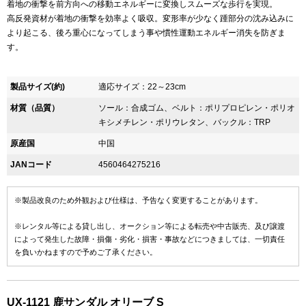
着地の衝撃を前方向への移動エネルギーに変換しスムーズな歩行を実現。
高反発資材が着地の衝撃を効率よく吸収。変形率が少なく踵部分の沈み込みに
より起こる、後ろ重心になってしまう事や慣性運動エネルギー消失を防ぎま
す。
製品サイズ(約)
適応サイズ：22～23cm
材質（品質）
ソール：合成ゴム、ベルト：ポリプロピレン・ポリオ
キシメチレン・ポリウレタン、バックル：TRP
原産国
中国
JANコード
4560464275216
※製品改良のため外観および仕様は、予告なく変更することがあります。
※レンタル等による貸し出し、オークション等による転売や中古販売、及び譲渡
によって発生した故障・損傷・劣化・損害・事故などにつきましては、一切責任
を負いかねますので予めご了承ください。
UX-1121 鹿サンダル オリーブ S