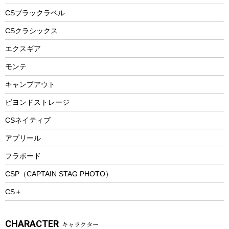
フードボトル
フローティングベスト
アクセサリー
ツール、他
CSブラックラベル
ヘルメット
コーヒー&ミル
CSクラシックス
エアーポンプ
トレー
エクスギア
ビーチテント
ランチョンマット
モンテ
ウィンター
ランチボックス
キャンプアウト
スノーシュー
ピクニックセット
防寒ウェア
ビヨンドストレージ
ツール&アクセサリー
CSネイティブ
トレッキング
アプリール
トレッキングステッキ
フラボード
トレッキングアクセサリー
CSP（CAPTAIN STAG PHOTO）
プレイグッズ
CS＋
ウェルネス
アクセサリー
CHARACTER
キャラクター
ウェア、タオル