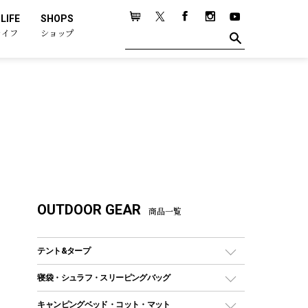
LIFE
SHOPS
ライフ
ショップ
OUTDOOR GEAR
商品一覧
テント&タープ
テント
寝袋・シュラフ・スリーピングバッグ
ドームテント
レクタングラー型（封筒型）シュラフ
キャンピングベッド・コット・マット