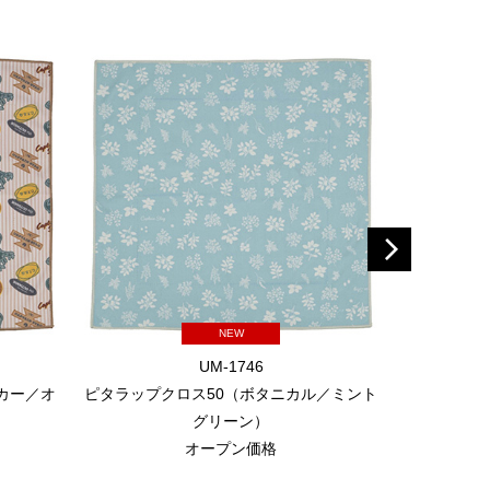
NEW
UM-1746
カー／オ
ピタラップクロス50（ボタニカル／ミント
耐火
グリーン）
オープン価格