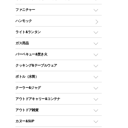
ツールームテント
マミー型（人形型）シュラフ
キャンピングベッド・コット
ファニチャー
ワンポールテント
インナーシュラフ
マット
アウトドアテーブル
ハンモック
シェルターテント
インフレータブルマット
ワンタッチテント
アウトドアチェア
ライト&ランタン
ピロー
ソロテント
レジャーシート
LEDランタン
ガス用品
ロッジ型・オリジナルテント
ファニチャーアクセサリー
ガスランタン
ガスバーナー
タープ
バーベキュー&焚き火
オイルランタン
ガスコンロ
ヘキサタープ
バーベキューコンロ、グリル
クッキング&テーブルウェア
ランタンスタンド
スクエアタープ（レクタタープ）
ガス缶
スタンダードタイプグリル
ダッチオーブン
ボトル（水筒）
LEDライト
メッシュタープ
ガスランタン
焚き火台タイプ（ロースタイル）グリル
スキレット
ステンレスボトル
クーラー&ジャグ
自立式タープ
ヘッドライト
ガストーチ、ライター
卓上タイプグリル
ホットサンドメーカー
シェルター（スクリーンタープ）
スクリュータイプ
キャンドル
クーラーボックス
アウトドアキャリー&コンテナ
パーティータイプグリル
クッカー、コッヘル
パラソル
コップ付きタイプ
多用途タイプグリル
クーラーバッグ
アウトドアキャリー
アウトドア雑貨
クッカーセット
テントアクセサリー
ワンタッチタイプ
ソロキャンプ用グリル
ウォータージャグ
コンテナ
バックパック&バッグ
カヌー&SUP
プラスチックボトル
シェラカップ
ペグ
鉄板、アミ
ウォーターボトル