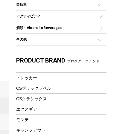
デイパック、ウェストバッグ
ディズニーボトル
ポール
クッキングツール
インフレータブル
自転車
焚き火台&ストーブ
保冷剤
リュック、バックパック
グランドシート
トング
カヌー
火起こし
折りたたみ自転車
アクティビティ
トートバッグ、サコッシュ
ガイドロープ
ナイフ
カヤック
火消し
スポーツサイクル
マリン
酒類・Alcoholic Beverages
ショッピングキャリー
ツール
食器類
SUP
バーベキューツール
シティサイクル
スーツケース
ボディボード
その他
カトラリー
パドル
焚き火アクセサリー
子供向け自転車
その他アウトドア雑貨
ラッシュガード
ガーデニング
タンブラー
フローティングベスト
スモーカー、燻製器
自転車部品
ビーチサンダル
カラビナ
PRODUCT BRAND
湯たんぽ
マグカップ、カップ
プロダクトブランド
ヘルメット
燃料・着火剤・炭
テント
自転車用アクセサリー
レイン
防災用品
ステンレスボトル
エアーポンプ
パラソル
スプレー関係
自転車ウェア
トレッカー
フードボトル
フローティングベスト
アクセサリー
ツール、他
CSブラックラベル
ヘルメット
コーヒー&ミル
エアーポンプ
CSクラシックス
トレー
ビーチテント
ランチョンマット
エクスギア
ウィンター
ランチボックス
モンテ
スノーシュー
ピクニックセット
キャンプアウト
防寒ウェア