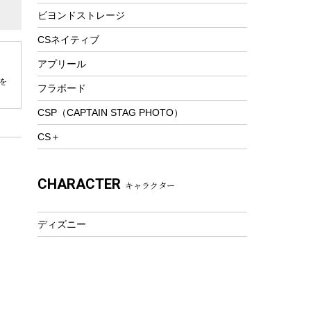
ビヨンドストレージ
ツール&アクセサリー
トレッキング
CSネイティブ
トレッキングステッキ
アプリール
トレッキングアクセサリー
を
フラボード
プレイグッズ
CSP（CAPTAIN STAG PHOTO）
ウェルネス
CS＋
アクセサリー
ウェア、タオル
CHARACTER
キャラクター
フィットネス
ウェア
ディズニー
アクセサリー