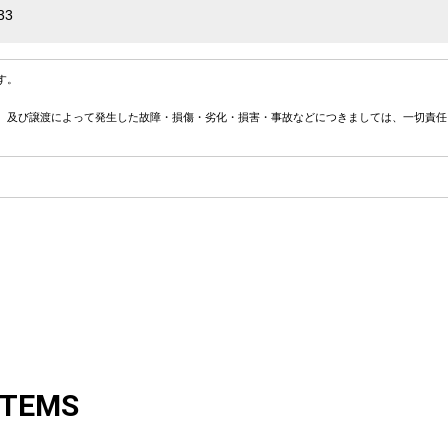
33
す。
、及び譲渡によって発生した故障・損傷・劣化・損害・事故などにつきましては、一切責任
ITEMS