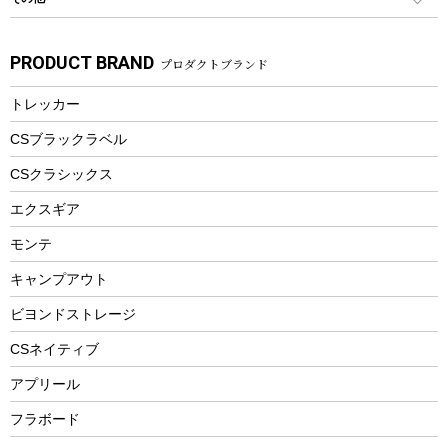
カトラリー
パドル
焚き火アクセサリー
子供向け自転車
その他アウトドア雑貨
ラッシュガード
ガーデニング
タンブラー
フローティングベスト
スモーカー、燻製器
自転車部品
ビーチサンダル
カラビナ
PRODUCT BRAND
プロダクトブランド
湯たんぽ
マグカップ、カップ
ヘルメット
燃料・着火剤・炭
テント
自転車用アクセサリー
レイン
防災用品
ステンレスボトル
エアーポンプ
トレッカー
パラソル
スプレー関係
自転車ウェア
フードボトル
フローティングベスト
アクセサリー
ツール、他
CSブラックラベル
ヘルメット
コーヒー&ミル
CSクラシックス
エアーポンプ
トレー
エクスギア
ビーチテント
ランチョンマット
モンテ
ウィンター
ランチボックス
キャンプアウト
スノーシュー
ピクニックセット
防寒ウェア
ビヨンドストレージ
ツール&アクセサリー
CSネイティブ
トレッキング
アプリール
トレッキングステッキ
フラボード
トレッキングアクセサリー