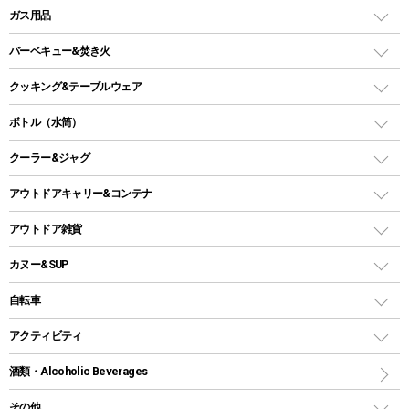
レジャーシート
LEDランタン
ガス用品
ロッジ型・オリジナルテント
ファニチャーアクセサリー
ガスランタン
ガスバーナー
タープ
バーベキュー&焚き火
オイルランタン
ガスコンロ
ヘキサタープ
バーベキューコンロ、グリル
クッキング&テーブルウェア
ランタンスタンド
スクエアタープ（レクタタープ）
ガス缶
スタンダードタイプグリル
ダッチオーブン
ボトル（水筒）
LEDライト
メッシュタープ
ガスランタン
焚き火台タイプ（ロースタイル）グリル
スキレット
ステンレスボトル
クーラー&ジャグ
自立式タープ
ヘッドライト
ガストーチ、ライター
卓上タイプグリル
ホットサンドメーカー
シェルター（スクリーンタープ）
スクリュータイプ
キャンドル
クーラーボックス
アウトドアキャリー&コンテナ
パーティータイプグリル
クッカー、コッヘル
パラソル
コップ付きタイプ
多用途タイプグリル
クーラーバッグ
アウトドアキャリー
アウトドア雑貨
クッカーセット
テントアクセサリー
ワンタッチタイプ
ソロキャンプ用グリル
ウォータージャグ
コンテナ
バックパック&バッグ
カヌー&SUP
プラスチックボトル
シェラカップ
ペグ
鉄板、アミ
ウォーターボトル
デイパック、ウェストバッグ
ディズニーボトル
ポール
クッキングツール
インフレータブル
自転車
焚き火台&ストーブ
保冷剤
リュック、バックパック
グランドシート
トング
カヌー
火起こし
折りたたみ自転車
アクティビティ
トートバッグ、サコッシュ
ガイドロープ
ナイフ
カヤック
火消し
スポーツサイクル
マリン
酒類・Alcoholic Beverages
ショッピングキャリー
ツール
食器類
SUP
バーベキューツール
シティサイクル
スーツケース
ボディボード
その他