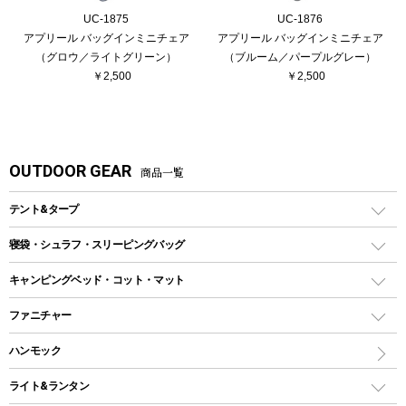
UC-1875
UC-1876
アプリール バッグインミニチェア
アプリール バッグインミニチェア
（グロウ／ライトグリーン）
（ブルーム／パープルグレー）
￥2,500
￥2,500
OUTDOOR GEAR
商品一覧
テント&タープ
テント
寝袋・シュラフ・スリーピングバッグ
ドームテント
レクタングラー型（封筒型）シュラフ
キャンピングベッド・コット・マット
ツールームテント
マミー型（人形型）シュラフ
キャンピングベッド・コット
ファニチャー
ワンポールテント
インナーシュラフ
マット
アウトドアテーブル
ハンモック
シェルターテント
インフレータブルマット
ワンタッチテント
アウトドアチェア
ライト&ランタン
ピロー
ソロテント