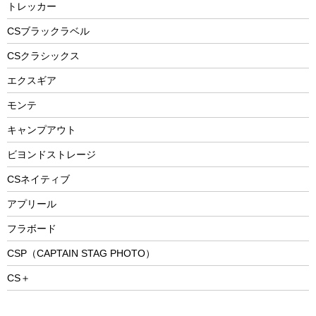
防災用品
ステンレスボトル
エアーポンプ
トレッカー
パラソル
スプレー関係
自転車ウェア
フードボトル
フローティングベスト
アクセサリー
ツール、他
CSブラックラベル
ヘルメット
コーヒー&ミル
CSクラシックス
エアーポンプ
トレー
エクスギア
ビーチテント
ランチョンマット
モンテ
ウィンター
ランチボックス
キャンプアウト
スノーシュー
ピクニックセット
防寒ウェア
ビヨンドストレージ
ツール&アクセサリー
CSネイティブ
トレッキング
アプリール
トレッキングステッキ
フラボード
トレッキングアクセサリー
CSP（CAPTAIN STAG PHOTO）
プレイグッズ
CS＋
ウェルネス
アクセサリー