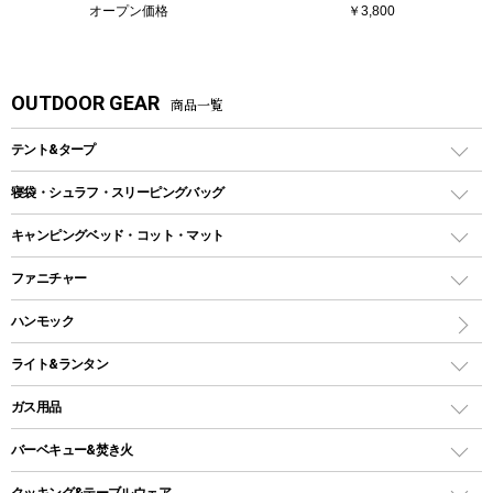
オープン価格
￥3,800
OUTDOOR GEAR
商品一覧
テント&タープ
テント
寝袋・シュラフ・スリーピングバッグ
ドームテント
レクタングラー型（封筒型）シュラフ
キャンピングベッド・コット・マット
ツールームテント
マミー型（人形型）シュラフ
キャンピングベッド・コット
ファニチャー
ワンポールテント
インナーシュラフ
マット
アウトドアテーブル
ハンモック
シェルターテント
インフレータブルマット
ワンタッチテント
アウトドアチェア
ライト&ランタン
ピロー
ソロテント
レジャーシート
LEDランタン
ガス用品
ロッジ型・オリジナルテント
ファニチャーアクセサリー
ガスランタン
ガスバーナー
タープ
バーベキュー&焚き火
オイルランタン
ガスコンロ
ヘキサタープ
バーベキューコンロ、グリル
クッキング&テーブルウェア