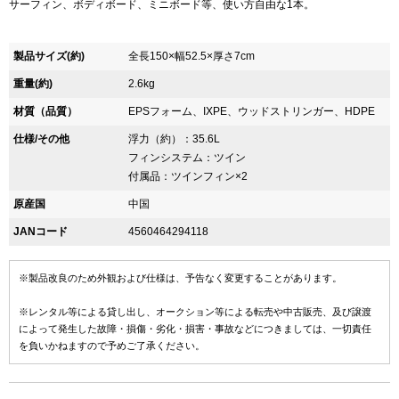
サーフィン、ボディボード、ミニボード等、使い方自由な1本。
製品サイズ(約)
全長150×幅52.5×厚さ7cm
重量(約)
2.6kg
材質（品質）
EPSフォーム、IXPE、ウッドストリンガー、HDPE
仕様/その他
浮力（約）：35.6L
フィンシステム：ツイン
付属品：ツインフィン×2
原産国
中国
JANコード
4560464294118
※製品改良のため外観および仕様は、予告なく変更することがあります。
※レンタル等による貸し出し、オークション等による転売や中古販売、及び譲渡
によって発生した故障・損傷・劣化・損害・事故などにつきましては、一切責任
を負いかねますので予めご了承ください。