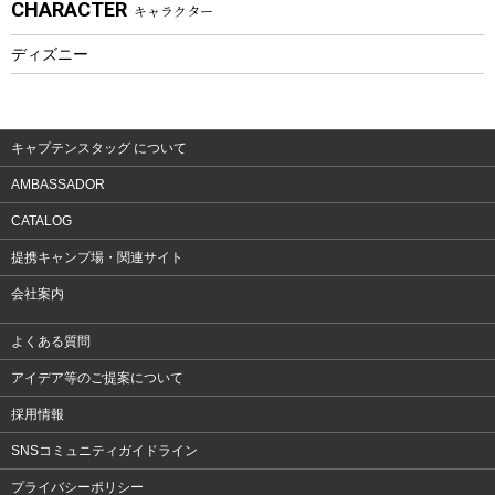
CHARACTER
キャラクター
ウェア、タオル
フィットネス
ディズニー
ウェア
アクセサリー
キャプテンスタッグ について
AMBASSADOR
CATALOG
提携キャンプ場・関連サイト
会社案内
よくある質問
アイデア等のご提案について
採用情報
SNSコミュニティガイドライン
プライバシーポリシー