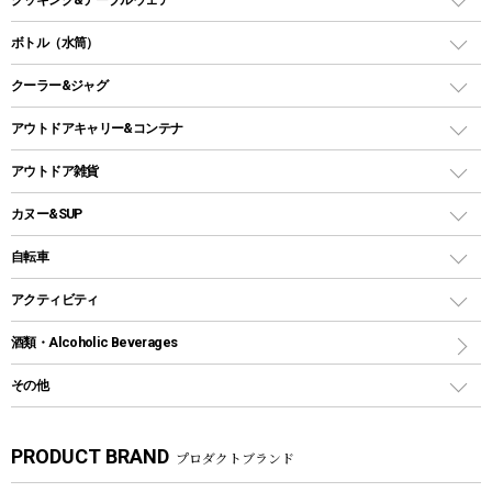
ランタンスタンド
スクエアタープ（レクタタープ）
ガス缶
スタンダードタイプグリル
ダッチオーブン
ボトル（水筒）
LEDライト
メッシュタープ
ガスランタン
焚き火台タイプ（ロースタイル）グリル
スキレット
ステンレスボトル
クーラー&ジャグ
自立式タープ
ヘッドライト
ガストーチ、ライター
卓上タイプグリル
ホットサンドメーカー
シェルター（スクリーンタープ）
スクリュータイプ
キャンドル
クーラーボックス
アウトドアキャリー&コンテナ
パーティータイプグリル
クッカー、コッヘル
パラソル
コップ付きタイプ
多用途タイプグリル
クーラーバッグ
アウトドアキャリー
アウトドア雑貨
クッカーセット
テントアクセサリー
ワンタッチタイプ
ソロキャンプ用グリル
ウォータージャグ
コンテナ
バックパック&バッグ
カヌー&SUP
プラスチックボトル
シェラカップ
ペグ
鉄板、アミ
ウォーターボトル
デイパック、ウェストバッグ
ディズニーボトル
ポール
クッキングツール
インフレータブル
自転車
焚き火台&ストーブ
保冷剤
リュック、バックパック
グランドシート
トング
カヌー
火起こし
折りたたみ自転車
アクティビティ
トートバッグ、サコッシュ
ガイドロープ
ナイフ
カヤック
火消し
スポーツサイクル
マリン
酒類・Alcoholic Beverages
ショッピングキャリー
ツール
食器類
SUP
バーベキューツール
シティサイクル
スーツケース
ボディボード
その他
カトラリー
パドル
焚き火アクセサリー
子供向け自転車
その他アウトドア雑貨
ラッシュガード
ガーデニング
タンブラー
フローティングベスト
スモーカー、燻製器
自転車部品
ビーチサンダル
カラビナ
PRODUCT BRAND
プロダクトブランド
湯たんぽ
マグカップ、カップ
ヘルメット
燃料・着火剤・炭
テント
自転車用アクセサリー
レイン