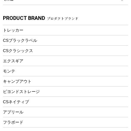
カトラリー
パドル
焚き火アクセサリー
子供向け自転車
その他アウトドア雑貨
ラッシュガード
ガーデニング
タンブラー
フローティングベスト
スモーカー、燻製器
自転車部品
ビーチサンダル
カラビナ
PRODUCT BRAND
プロダクトブランド
湯たんぽ
マグカップ、カップ
ヘルメット
燃料・着火剤・炭
テント
自転車用アクセサリー
レイン
防災用品
ステンレスボトル
エアーポンプ
トレッカー
パラソル
スプレー関係
自転車ウェア
フードボトル
フローティングベスト
アクセサリー
ツール、他
CSブラックラベル
ヘルメット
コーヒー&ミル
CSクラシックス
エアーポンプ
トレー
エクスギア
ビーチテント
ランチョンマット
モンテ
ウィンター
ランチボックス
キャンプアウト
スノーシュー
ピクニックセット
防寒ウェア
ビヨンドストレージ
ツール&アクセサリー
CSネイティブ
トレッキング
アプリール
トレッキングステッキ
フラボード
トレッキングアクセサリー