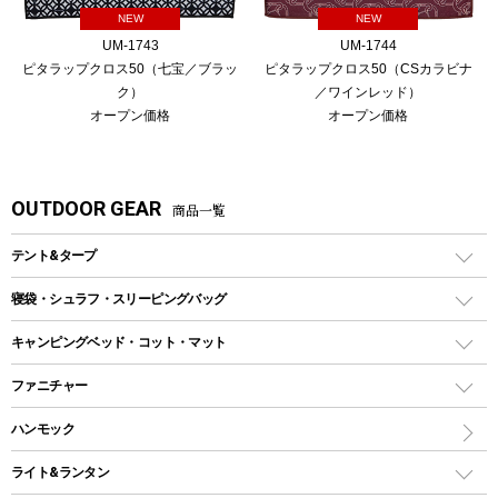
NEW
NEW
UM-1743
UM-1744
ピタラップクロス50（七宝／ブラッ
ピタラップクロス50（CSカラビナ
ク）
／ワインレッド）
オープン価格
オープン価格
OUTDOOR GEAR
商品一覧
テント&タープ
テント
寝袋・シュラフ・スリーピングバッグ
ドームテント
レクタングラー型（封筒型）シュラフ
キャンピングベッド・コット・マット
ツールームテント
マミー型（人形型）シュラフ
キャンピングベッド・コット
ファニチャー
ワンポールテント
インナーシュラフ
マット
アウトドアテーブル
ハンモック
シェルターテント
インフレータブルマット
ワンタッチテント
アウトドアチェア
ライト&ランタン
ピロー
ソロテント
レジャーシート