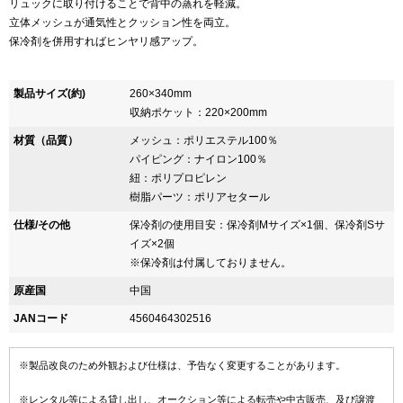
リュックに取り付けることで背中の蒸れを軽減。
立体メッシュが通気性とクッション性を両立。
保冷剤を併用すればヒンヤリ感アップ。
製品サイズ(約)
260×340mm
収納ポケット：220×200mm
材質（品質）
メッシュ：ポリエステル100％
パイピング：ナイロン100％
紐：ポリプロピレン
樹脂パーツ：ポリアセタール
仕様/その他
保冷剤の使用目安：保冷剤Mサイズ×1個、保冷剤Sサ
イズ×2個
※保冷剤は付属しておりません。
原産国
中国
JANコード
4560464302516
※製品改良のため外観および仕様は、予告なく変更することがあります。
※レンタル等による貸し出し、オークション等による転売や中古販売、及び譲渡