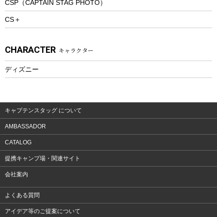
CSP（CAPTAIN STAG PHOTO）
プレイグッズ
CS＋
ウェルネス
アクセサリー
CHARACTER
キャラクター
ウェア、タオル
フィットネス
ディズニー
ウェア
アクセサリー
キャプテンスタッグ について
AMBASSADOR
CATALOG
提携キャンプ場・関連サイト
会社案内
よくある質問
アイデア等のご提案について