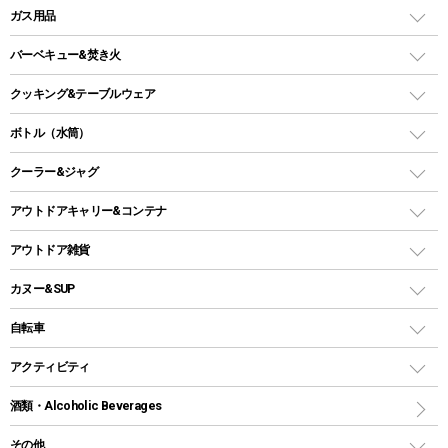
LEDランタン
ガス用品
ロッジ型・オリジナルテント
ファニチャーアクセサリー
ガスランタン
ガスバーナー
タープ
バーベキュー&焚き火
オイルランタン
ガスコンロ
ヘキサタープ
バーベキューコンロ、グリル
クッキング&テーブルウェア
ランタンスタンド
スクエアタープ（レクタタープ）
ガス缶
スタンダードタイプグリル
ダッチオーブン
ボトル（水筒）
LEDライト
メッシュタープ
ガスランタン
焚き火台タイプ（ロースタイル）グリル
スキレット
ステンレスボトル
クーラー&ジャグ
自立式タープ
ヘッドライト
ガストーチ、ライター
卓上タイプグリル
ホットサンドメーカー
シェルター（スクリーンタープ）
スクリュータイプ
キャンドル
クーラーボックス
アウトドアキャリー&コンテナ
パーティータイプグリル
クッカー、コッヘル
パラソル
コップ付きタイプ
多用途タイプグリル
クーラーバッグ
アウトドアキャリー
アウトドア雑貨
クッカーセット
テントアクセサリー
ワンタッチタイプ
ソロキャンプ用グリル
ウォータージャグ
コンテナ
バックパック&バッグ
カヌー&SUP
プラスチックボトル
シェラカップ
ペグ
鉄板、アミ
ウォーターボトル
デイパック、ウェストバッグ
ディズニーボトル
ポール
クッキングツール
インフレータブル
自転車
焚き火台&ストーブ
保冷剤
リュック、バックパック
グランドシート
トング
カヌー
火起こし
折りたたみ自転車
アクティビティ
トートバッグ、サコッシュ
ガイドロープ
ナイフ
カヤック
火消し
スポーツサイクル
マリン
酒類・Alcoholic Beverages
ショッピングキャリー
ツール
食器類
SUP
バーベキューツール
シティサイクル
スーツケース
ボディボード
その他