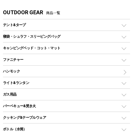
OUTDOOR GEAR
商品一覧
テント&タープ
テント
寝袋・シュラフ・スリーピングバッグ
ドームテント
レクタングラー型（封筒型）シュラフ
キャンピングベッド・コット・マット
ツールームテント
マミー型（人形型）シュラフ
キャンピングベッド・コット
ファニチャー
ワンポールテント
インナーシュラフ
マット
アウトドアテーブル
ハンモック
シェルターテント
インフレータブルマット
ワンタッチテント
アウトドアチェア
ライト&ランタン
ピロー
ソロテント
レジャーシート
LEDランタン
ガス用品
ロッジ型・オリジナルテント
ファニチャーアクセサリー
ガスランタン
ガスバーナー
タープ
バーベキュー&焚き火
オイルランタン
ガスコンロ
ヘキサタープ
バーベキューコンロ、グリル
クッキング&テーブルウェア
ランタンスタンド
スクエアタープ（レクタタープ）
ガス缶
スタンダードタイプグリル
ダッチオーブン
ボトル（水筒）
LEDライト
メッシュタープ