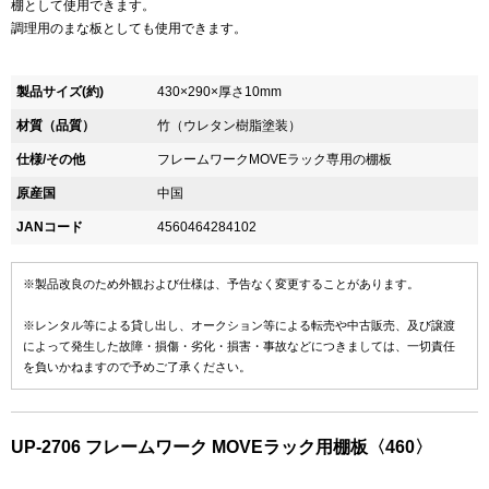
棚として使用できます。
調理用のまな板としても使用できます。
製品サイズ(約)
430×290×厚さ10mm
材質（品質）
竹（ウレタン樹脂塗装）
仕様/その他
フレームワークMOVEラック専用の棚板
原産国
中国
JANコード
4560464284102
※製品改良のため外観および仕様は、予告なく変更することがあります。
※レンタル等による貸し出し、オークション等による転売や中古販売、及び譲渡
によって発生した故障・損傷・劣化・損害・事故などにつきましては、一切責任
を負いかねますので予めご了承ください。
UP-2706 フレームワーク MOVEラック用棚板〈460〉