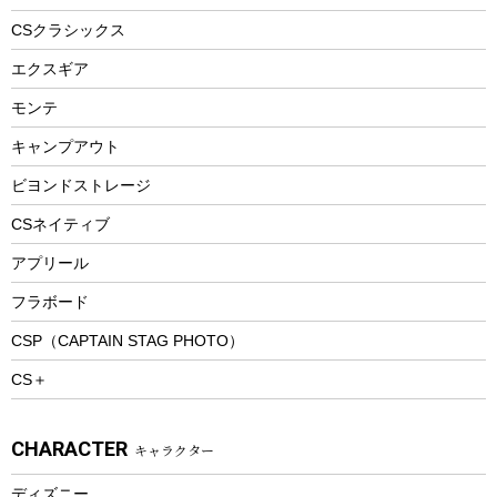
ヘルメット
コーヒー&ミル
CSクラシックス
エアーポンプ
トレー
エクスギア
ビーチテント
ランチョンマット
モンテ
ウィンター
ランチボックス
キャンプアウト
スノーシュー
ピクニックセット
防寒ウェア
ビヨンドストレージ
ツール&アクセサリー
CSネイティブ
トレッキング
アプリール
トレッキングステッキ
フラボード
トレッキングアクセサリー
CSP（CAPTAIN STAG PHOTO）
プレイグッズ
CS＋
ウェルネス
アクセサリー
CHARACTER
キャラクター
ウェア、タオル
フィットネス
ディズニー