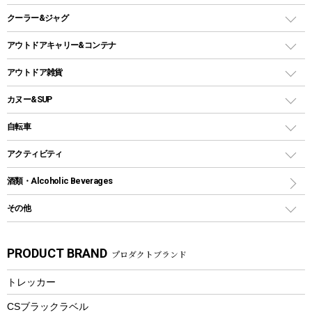
ガスランタン
焚き火台タイプ（ロースタイル）グリル
スキレット
ステンレスボトル
クーラー&ジャグ
自立式タープ
ヘッドライト
ガストーチ、ライター
卓上タイプグリル
ホットサンドメーカー
シェルター（スクリーンタープ）
スクリュータイプ
キャンドル
クーラーボックス
アウトドアキャリー&コンテナ
パーティータイプグリル
クッカー、コッヘル
パラソル
コップ付きタイプ
多用途タイプグリル
クーラーバッグ
アウトドアキャリー
アウトドア雑貨
クッカーセット
テントアクセサリー
ワンタッチタイプ
ソロキャンプ用グリル
ウォータージャグ
コンテナ
バックパック&バッグ
カヌー&SUP
プラスチックボトル
シェラカップ
ペグ
鉄板、アミ
ウォーターボトル
デイパック、ウェストバッグ
ディズニーボトル
ポール
クッキングツール
インフレータブル
自転車
焚き火台&ストーブ
保冷剤
リュック、バックパック
グランドシート
トング
カヌー
火起こし
折りたたみ自転車
アクティビティ
トートバッグ、サコッシュ
ガイドロープ
ナイフ
カヤック
火消し
スポーツサイクル
マリン
酒類・Alcoholic Beverages
ショッピングキャリー
ツール
食器類
SUP
バーベキューツール
シティサイクル
スーツケース
ボディボード
その他
カトラリー
パドル
焚き火アクセサリー
子供向け自転車
その他アウトドア雑貨
ラッシュガード
ガーデニング
タンブラー
フローティングベスト
スモーカー、燻製器
自転車部品
ビーチサンダル
カラビナ
PRODUCT BRAND
プロダクトブランド
湯たんぽ
マグカップ、カップ
ヘルメット
燃料・着火剤・炭
テント
自転車用アクセサリー
レイン
防災用品
ステンレスボトル
エアーポンプ
トレッカー
パラソル
スプレー関係
自転車ウェア
フードボトル
フローティングベスト
アクセサリー
ツール、他
CSブラックラベル