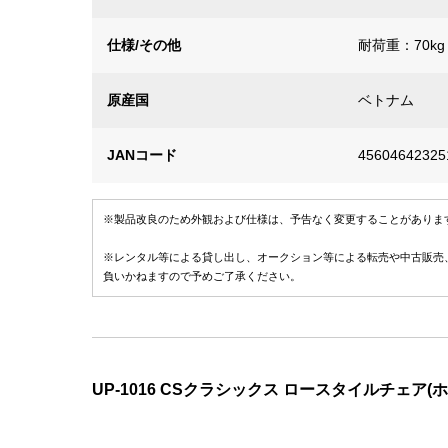
仕様/その他
耐荷重：70kg
原産国
ベトナム
JANコード
45604642325
※製品改良のため外観および仕様は、予告なく変更することがありま
※レンタル等による貸し出し、オークション等による転売や中古販売
負いかねますので予めご了承ください。
UP-1016 CSクラシックス ロースタイルチェア(