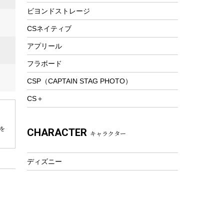
ビヨンドストレージ
ツール&アクセサリー
トレッキング
CSネイティブ
トレッキングステッキ
アプリール
トレッキングアクセサリー
フラボード
プレイグッズ
CSP（CAPTAIN STAG PHOTO）
ウェルネス
CS＋
アクセサリー
ウェア、タオル
を
CHARACTER
キャラクター
フィットネス
ウェア
ディズニー
アクセサリー