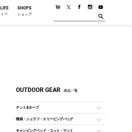
LIFE
SHOPS
ライフ
ショップ
OUTDOOR GEAR
商品一覧
テント&タープ
テント
寝袋・シュラフ・スリーピングバッグ
ドームテント
レクタングラー型（封筒型）シュラフ
キャンピングベッド・コット・マット