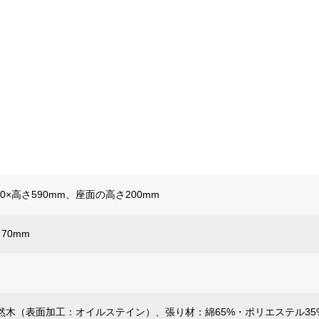
30×高さ590mm、座面の高さ200mm
さ70mm
然木（表面加工：オイルステイン）、張り材：綿65%・ポリエステル35