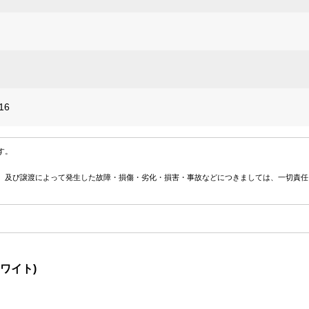
16
す。
、及び譲渡によって発生した故障・損傷・劣化・損害・事故などにつきましては、一切責任
ホワイト)