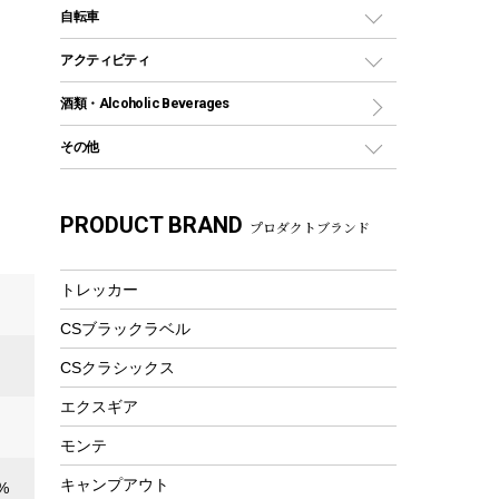
デイパック、ウェストバッグ
ディズニーボトル
ポール
クッキングツール
インフレータブル
自転車
焚き火台&ストーブ
保冷剤
リュック、バックパック
グランドシート
トング
カヌー
火起こし
折りたたみ自転車
アクティビティ
トートバッグ、サコッシュ
ガイドロープ
ナイフ
カヤック
火消し
スポーツサイクル
マリン
酒類・Alcoholic Beverages
ショッピングキャリー
ツール
食器類
SUP
バーベキューツール
シティサイクル
スーツケース
ボディボード
その他
カトラリー
パドル
焚き火アクセサリー
子供向け自転車
その他アウトドア雑貨
ラッシュガード
ガーデニング
タンブラー
フローティングベスト
スモーカー、燻製器
自転車部品
ビーチサンダル
カラビナ
PRODUCT BRAND
湯たんぽ
マグカップ、カップ
プロダクトブランド
ヘルメット
燃料・着火剤・炭
テント
自転車用アクセサリー
レイン
防災用品
ステンレスボトル
エアーポンプ
パラソル
スプレー関係
自転車ウェア
トレッカー
フードボトル
フローティングベスト
アクセサリー
ツール、他
CSブラックラベル
ヘルメット
コーヒー&ミル
エアーポンプ
CSクラシックス
トレー
ビーチテント
ランチョンマット
エクスギア
ウィンター
ランチボックス
モンテ
スノーシュー
ピクニックセット
キャンプアウト
%
防寒ウェア