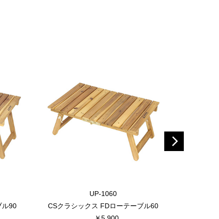
UP-1060
ル90
CSクラシックス FDローテーブル60
CSクラシ
￥5,900