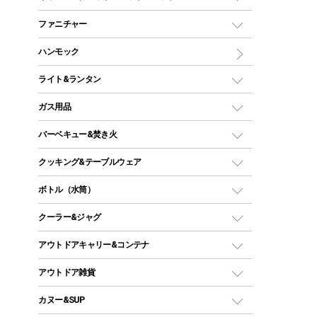
ツールームテント
マミー型（人形型）シュラフ
キャンピングベッド・コット
ファニチャー
ワンポールテント
インナーシュラフ
マット
アウトドアテーブル
ハンモック
シェルターテント
インフレータブルマット
ワンタッチテント
アウトドアチェア
ライト&ランタン
ピロー
ソロテント
レジャーシート
LEDランタン
ガス用品
ロッジ型・オリジナルテント
ファニチャーアクセサリー
ガスランタン
ガスバーナー
タープ
バーベキュー&焚き火
オイルランタン
ガスコンロ
ヘキサタープ
バーベキューコンロ、グリル
クッキング&テーブルウェア
ランタンスタンド
スクエアタープ（レクタタープ）
ガス缶
スタンダードタイプグリル
ダッチオーブン
ボトル（水筒）
LEDライト
メッシュタープ
ガスランタン
焚き火台タイプ（ロースタイル）グリル
スキレット
ステンレスボトル
クーラー&ジャグ
自立式タープ
ヘッドライト
ガストーチ、ライター
卓上タイプグリル
ホットサンドメーカー
シェルター（スクリーンタープ）
スクリュータイプ
キャンドル
クーラーボックス
アウトドアキャリー&コンテナ
パーティータイプグリル
クッカー、コッヘル
パラソル
コップ付きタイプ
多用途タイプグリル
クーラーバッグ
アウトドアキャリー
アウトドア雑貨
クッカーセット
テントアクセサリー
ワンタッチタイプ
ソロキャンプ用グリル
ウォータージャグ
コンテナ
バックパック&バッグ
カヌー&SUP
プラスチックボトル
シェラカップ
ペグ
鉄板、アミ
ウォーターボトル