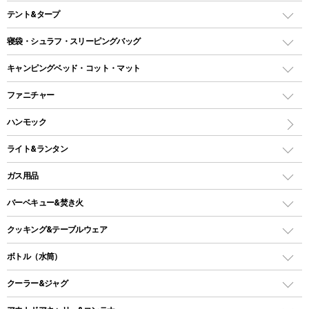
テント&タープ
テント
寝袋・シュラフ・スリーピングバッグ
ドームテント
レクタングラー型（封筒型）シュラフ
キャンピングベッド・コット・マット
ツールームテント
マミー型（人形型）シュラフ
キャンピングベッド・コット
ファニチャー
ワンポールテント
インナーシュラフ
マット
アウトドアテーブル
ハンモック
シェルターテント
インフレータブルマット
ワンタッチテント
アウトドアチェア
ライト&ランタン
ピロー
ソロテント
レジャーシート
LEDランタン
ガス用品
ロッジ型・オリジナルテント
ファニチャーアクセサリー
ガスランタン
ガスバーナー
タープ
バーベキュー&焚き火
オイルランタン
ガスコンロ
ヘキサタープ
バーベキューコンロ、グリル
クッキング&テーブルウェア
ランタンスタンド
スクエアタープ（レクタタープ）
ガス缶
スタンダードタイプグリル
ダッチオーブン
ボトル（水筒）
LEDライト
メッシュタープ
ガスランタン
焚き火台タイプ（ロースタイル）グリル
スキレット
ステンレスボトル
クーラー&ジャグ
自立式タープ
ヘッドライト
ガストーチ、ライター
卓上タイプグリル
ホットサンドメーカー
シェルター（スクリーンタープ）
スクリュータイプ
キャンドル
クーラーボックス
パーティータイプグリル