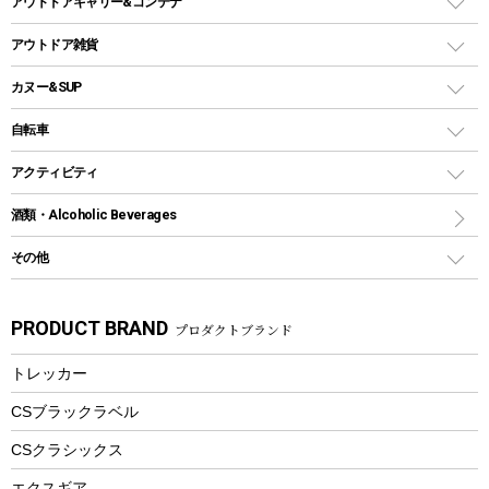
アウトドアキャリー&コンテナ
クッカー、コッヘル
パラソル
コップ付きタイプ
多用途タイプグリル
クーラーバッグ
アウトドアキャリー
アウトドア雑貨
クッカーセット
テントアクセサリー
ワンタッチタイプ
ソロキャンプ用グリル
ウォータージャグ
コンテナ
バックパック&バッグ
カヌー&SUP
プラスチックボトル
シェラカップ
ペグ
鉄板、アミ
ウォーターボトル
デイパック、ウェストバッグ
ディズニーボトル
ポール
クッキングツール
インフレータブル
自転車
焚き火台&ストーブ
保冷剤
リュック、バックパック
グランドシート
トング
カヌー
火起こし
折りたたみ自転車
アクティビティ
トートバッグ、サコッシュ
ガイドロープ
ナイフ
カヤック
火消し
スポーツサイクル
マリン
酒類・Alcoholic Beverages
ショッピングキャリー
ツール
食器類
SUP
バーベキューツール
シティサイクル
スーツケース
ボディボード
その他
カトラリー
パドル
焚き火アクセサリー
子供向け自転車
その他アウトドア雑貨
ラッシュガード
ガーデニング
タンブラー
フローティングベスト
スモーカー、燻製器
自転車部品
ビーチサンダル
カラビナ
PRODUCT BRAND
プロダクトブランド
湯たんぽ
マグカップ、カップ
ヘルメット
燃料・着火剤・炭
テント
自転車用アクセサリー
レイン
防災用品
ステンレスボトル
エアーポンプ
トレッカー
パラソル
スプレー関係
自転車ウェア
フードボトル
フローティングベスト
アクセサリー
ツール、他
CSブラックラベル
ヘルメット
コーヒー&ミル
CSクラシックス
エアーポンプ
トレー
エクスギア