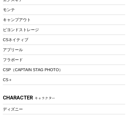
ビーチテント
ランチョンマット
モンテ
ウィンター
ランチボックス
キャンプアウト
スノーシュー
ピクニックセット
防寒ウェア
ビヨンドストレージ
ツール&アクセサリー
CSネイティブ
トレッキング
アプリール
トレッキングステッキ
フラボード
トレッキングアクセサリー
CSP（CAPTAIN STAG PHOTO）
プレイグッズ
CS＋
ウェルネス
アクセサリー
CHARACTER
キャラクター
ウェア、タオル
フィットネス
ディズニー
ウェア
アクセサリー