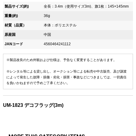
製品サイズ(約)
全長：3.4m（使用サイズ3m)、旗1枚：145×145mm
重量(約)
36g
材質（品質）
本体：ポリエステル
原産国
中国
JANコード
4560464241112
※製品改良のため外観および仕様は、予告なく変更することがあります。
※レンタル等による貸し出し、オークション等による転売や中古販売、及び譲渡
によって発生した故障・損傷・劣化・損害・事故などにつきましては、一切責任
を負いかねますので予めご了承ください。
UM-1823 デコフラッグ(3m)