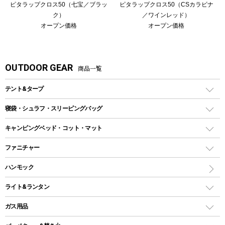
ピタラップクロス50（七宝／ブラッ
ピタラップクロス50（CSカラビナ
ク）
／ワインレッド）
オープン価格
オープン価格
OUTDOOR GEAR
商品一覧
テント&タープ
テント
寝袋・シュラフ・スリーピングバッグ
ドームテント
レクタングラー型（封筒型）シュラフ
キャンピングベッド・コット・マット
ツールームテント
マミー型（人形型）シュラフ
キャンピングベッド・コット
ファニチャー
ワンポールテント
インナーシュラフ
マット
アウトドアテーブル
ハンモック
シェルターテント
インフレータブルマット
ワンタッチテント
アウトドアチェア
ライト&ランタン
ピロー
ソロテント
レジャーシート
LEDランタン
ガス用品
ロッジ型・オリジナルテント
ファニチャーアクセサリー
ガスランタン
ガスバーナー