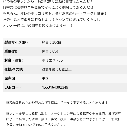
いつもの学ランから、特別な祭り法被に着替えたんだぜ！
背中には漢字ロゴを金色でかっこよく刺繍してあるんだぜ！
もちろん、オレのポッコリ腹も、鼻とお尻のハートマークも健在！！
お祭り気分で部屋に飾るもよし！キャンプに連れていくもよし！
オレと一緒に、50周年を盛り上げようぜ！！
製品サイズ(約)
座高：20cm
重量(約)
体重：65g
材質（品質）
ポリエステル
仕様/その他
対象年齢：6歳以上
原産国
中国
JANコード
4560464302349
※製品改良のため外観および仕様は、予告なく変更することがあります。
※レンタル等による貸し出し、オークション等による転売や中古販売、及び譲渡
によって発生した故障・損傷・劣化・損害・事故などにつきましては、一切責任
を負いかねますので予めご了承ください。