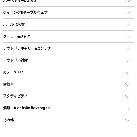
タープ
バーベキュー&焚き火
オイルランタン
ガスコンロ
ヘキサタープ
バーベキューコンロ、グリル
クッキング&テーブルウェア
ランタンスタンド
スクエアタープ（レクタタープ）
ガス缶
スタンダードタイプグリル
ダッチオーブン
ボトル（水筒）
LEDライト
メッシュタープ
ガスランタン
焚き火台タイプ（ロースタイル）グリル
スキレット
ステンレスボトル
クーラー&ジャグ
自立式タープ
ヘッドライト
ガストーチ、ライター
卓上タイプグリル
ホットサンドメーカー
シェルター（スクリーンタープ）
スクリュータイプ
キャンドル
クーラーボックス
アウトドアキャリー&コンテナ
パーティータイプグリル
クッカー、コッヘル
パラソル
コップ付きタイプ
多用途タイプグリル
クーラーバッグ
アウトドアキャリー
アウトドア雑貨
クッカーセット
テントアクセサリー
ワンタッチタイプ
ソロキャンプ用グリル
ウォータージャグ
コンテナ
バックパック&バッグ
カヌー&SUP
プラスチックボトル
シェラカップ
ペグ
鉄板、アミ
ウォーターボトル
デイパック、ウェストバッグ
ディズニーボトル
ポール
クッキングツール
インフレータブル
自転車
焚き火台&ストーブ
保冷剤
リュック、バックパック
グランドシート
トング
カヌー
火起こし
折りたたみ自転車
アクティビティ
トートバッグ、サコッシュ
ガイドロープ
ナイフ
カヤック
火消し
スポーツサイクル
マリン
酒類・Alcoholic Beverages
ショッピングキャリー
ツール
食器類
SUP
バーベキューツール
シティサイクル
スーツケース
ボディボード
その他
カトラリー
パドル
焚き火アクセサリー
子供向け自転車
その他アウトドア雑貨
ラッシュガード
ガーデニング
タンブラー
フローティングベスト
スモーカー、燻製器
自転車部品
ビーチサンダル
カラビナ