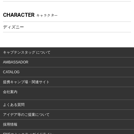
アクセサリー
CHARACTER
キャラクター
ウェア、タオル
フィットネス
ディズニー
ウェア
アクセサリー
キャプテンスタッグ について
AMBASSADOR
CATALOG
提携キャンプ場・関連サイト
会社案内
よくある質問
アイデア等のご提案について
採用情報