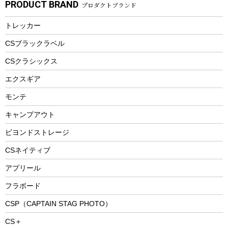
PRODUCT BRAND
プロダクトブランド
湯たんぽ
マグカップ、カップ
ヘルメット
燃料・着火剤・炭
テント
自転車用アクセサリー
レイン
防災用品
ステンレスボトル
エアーポンプ
トレッカー
パラソル
スプレー関係
自転車ウェア
フードボトル
フローティングベスト
アクセサリー
ツール、他
CSブラックラベル
ヘルメット
コーヒー&ミル
CSクラシックス
エアーポンプ
トレー
エクスギア
ビーチテント
ランチョンマット
モンテ
ウィンター
ランチボックス
キャンプアウト
スノーシュー
ピクニックセット
防寒ウェア
ビヨンドストレージ
ツール&アクセサリー
CSネイティブ
トレッキング
アプリール
トレッキングステッキ
フラボード
トレッキングアクセサリー
CSP（CAPTAIN STAG PHOTO）
プレイグッズ
CS＋
ウェルネス