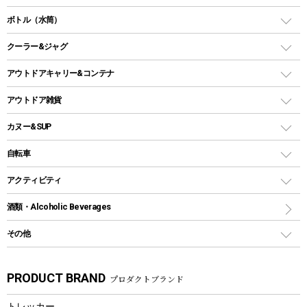
ランタンスタンド
スクエアタープ（レクタタープ）
ガス缶
スタンダードタイプグリル
ダッチオーブン
ボトル（水筒）
LEDライト
メッシュタープ
ガスランタン
焚き火台タイプ（ロースタイル）グリル
スキレット
ステンレスボトル
クーラー&ジャグ
自立式タープ
ヘッドライト
ガストーチ、ライター
卓上タイプグリル
ホットサンドメーカー
シェルター（スクリーンタープ）
スクリュータイプ
キャンドル
クーラーボックス
アウトドアキャリー&コンテナ
パーティータイプグリル
クッカー、コッヘル
パラソル
コップ付きタイプ
多用途タイプグリル
クーラーバッグ
アウトドアキャリー
アウトドア雑貨
クッカーセット
テントアクセサリー
ワンタッチタイプ
ソロキャンプ用グリル
ウォータージャグ
コンテナ
バックパック&バッグ
カヌー&SUP
プラスチックボトル
シェラカップ
ペグ
鉄板、アミ
ウォーターボトル
デイパック、ウェストバッグ
ディズニーボトル
ポール
クッキングツール
インフレータブル
自転車
焚き火台&ストーブ
保冷剤
リュック、バックパック
グランドシート
トング
カヌー
火起こし
折りたたみ自転車
アクティビティ
トートバッグ、サコッシュ
ガイドロープ
ナイフ
カヤック
火消し
スポーツサイクル
マリン
酒類・Alcoholic Beverages
ショッピングキャリー
ツール
食器類
SUP
バーベキューツール
シティサイクル
スーツケース
ボディボード
その他
カトラリー
パドル
焚き火アクセサリー
子供向け自転車
その他アウトドア雑貨
ラッシュガード
ガーデニング
タンブラー
フローティングベスト
スモーカー、燻製器
自転車部品
ビーチサンダル
カラビナ
PRODUCT BRAND
プロダクトブランド
湯たんぽ
マグカップ、カップ
ヘルメット
燃料・着火剤・炭
テント
自転車用アクセサリー
レイン
防災用品
ステンレスボトル
エアーポンプ
トレッカー
パラソル
スプレー関係