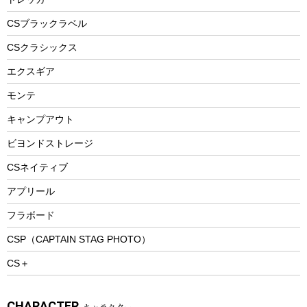
自転車ウェア
フードボトル
フローティングベスト
アクセサリー
ツール、他
CSブラックラベル
ヘルメット
コーヒー&ミル
CSクラシックス
エアーポンプ
トレー
エクスギア
ビーチテント
ランチョンマット
モンテ
ウィンター
ランチボックス
キャンプアウト
スノーシュー
ピクニックセット
防寒ウェア
ビヨンドストレージ
ツール&アクセサリー
CSネイティブ
トレッキング
アプリール
トレッキングステッキ
フラボード
トレッキングアクセサリー
CSP（CAPTAIN STAG PHOTO）
プレイグッズ
CS＋
ウェルネス
アクセサリー
CHARACTER
キャラクター
ウェア、タオル