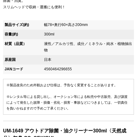
除菌・消臭。
スリムヘッドで収納・運搬にも便利！
製品サイズ(約)
幅78×奥行60×高さ200mm
容量(約)
300ml
材質（品質）
液性／アルカリ性、成分／ミネラル・純水・植物抽出
物
原産国
日本
JANコード
4560464296655
※製品改良のため外観および仕様は、予告なく変更することがあります。
※レンタル等による貸し出し、オークション等による転売や中古販売、及び譲渡
によって発生した故障・損傷・劣化・損害・事故などにつきましては、一切責任
を負いかねますので予めご了承ください。
UM-1649 アウトドア除菌・油クリーナー300ml〈天然成