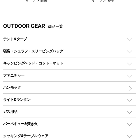
OUTDOOR GEAR
商品一覧
テント&タープ
テント
寝袋・シュラフ・スリーピングバッグ
ドームテント
レクタングラー型（封筒型）シュラフ
キャンピングベッド・コット・マット
ツールームテント
マミー型（人形型）シュラフ
キャンピングベッド・コット
ファニチャー
ワンポールテント
インナーシュラフ
マット
アウトドアテーブル
ハンモック
シェルターテント
インフレータブルマット
ワンタッチテント
アウトドアチェア
ライト&ランタン
ピロー
ソロテント
レジャーシート
LEDランタン
ガス用品
ロッジ型・オリジナルテント
ファニチャーアクセサリー
ガスランタン
ガスバーナー
タープ
バーベキュー&焚き火
オイルランタン
ガスコンロ
ヘキサタープ
バーベキューコンロ、グリル
クッキング&テーブルウェア