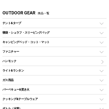
OUTDOOR GEAR
商品一覧
テント&タープ
テント
寝袋・シュラフ・スリーピングバッグ
ドームテント
レクタングラー型（封筒型）シュラフ
キャンピングベッド・コット・マット
ツールームテント
マミー型（人形型）シュラフ
キャンピングベッド・コット
ファニチャー
ワンポールテント
インナーシュラフ
マット
アウトドアテーブル
ハンモック
シェルターテント
インフレータブルマット
ワンタッチテント
アウトドアチェア
ライト&ランタン
ピロー
ソロテント
レジャーシート
LEDランタン
ガス用品
ロッジ型・オリジナルテント
ファニチャーアクセサリー
ガスランタン
ガスバーナー
タープ
バーベキュー&焚き火
オイルランタン
ガスコンロ
ヘキサタープ
バーベキューコンロ、グリル
クッキング&テーブルウェア
ランタンスタンド
スクエアタープ（レクタタープ）
ガス缶
スタンダードタイプグリル
ダッチオーブン
ボトル（水筒）