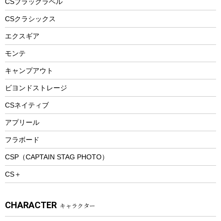
CSブラックラベル
ヘルメット
コーヒー&ミル
CSクラシックス
エアーポンプ
トレー
エクスギア
ビーチテント
ランチョンマット
モンテ
ウィンター
ランチボックス
キャンプアウト
スノーシュー
ピクニックセット
防寒ウェア
ビヨンドストレージ
ツール&アクセサリー
CSネイティブ
トレッキング
アプリール
トレッキングステッキ
フラボード
トレッキングアクセサリー
CSP（CAPTAIN STAG PHOTO）
プレイグッズ
CS＋
ウェルネス
アクセサリー
CHARACTER
キャラクター
ウェア、タオル
フィットネス