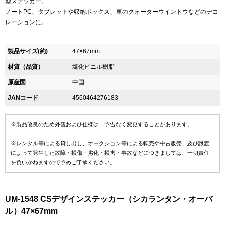
型ステッカー。
ノートPC、タブレットや収納ボックス、車のクォーターウインドウなどのデコ
レーションに。
製品サイズ(約)
47×67mm
材質（品質）
塩化ビニル樹脂
原産国
中国
JANコード
4560464276183
※製品改良のため外観および仕様は、予告なく変更することがあります。
※レンタル等による貸し出し、オークション等による転売や中古販売、及び譲渡
によって発生した故障・損傷・劣化・損害・事故などにつきましては、一切責任
を負いかねますので予めご了承ください。
UM-1548 CSデザインステッカー（シカランタン・オーバ
ル）47×67mm