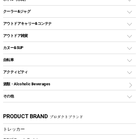
LEDライト
メッシュタープ
ガスランタン
焚き火台タイプ（ロースタイル）グリル
スキレット
ステンレスボトル
クーラー&ジャグ
自立式タープ
ヘッドライト
ガストーチ、ライター
卓上タイプグリル
ホットサンドメーカー
シェルター（スクリーンタープ）
スクリュータイプ
キャンドル
クーラーボックス
アウトドアキャリー&コンテナ
パーティータイプグリル
クッカー、コッヘル
パラソル
コップ付きタイプ
多用途タイプグリル
クーラーバッグ
アウトドアキャリー
アウトドア雑貨
クッカーセット
テントアクセサリー
ワンタッチタイプ
ソロキャンプ用グリル
ウォータージャグ
コンテナ
バックパック&バッグ
カヌー&SUP
プラスチックボトル
シェラカップ
ペグ
鉄板、アミ
ウォーターボトル
デイパック、ウェストバッグ
ディズニーボトル
ポール
クッキングツール
インフレータブル
自転車
焚き火台&ストーブ
保冷剤
リュック、バックパック
グランドシート
トング
カヌー
火起こし
折りたたみ自転車
アクティビティ
トートバッグ、サコッシュ
ガイドロープ
ナイフ
カヤック
火消し
スポーツサイクル
マリン
酒類・Alcoholic Beverages
ショッピングキャリー
ツール
食器類
SUP
バーベキューツール
シティサイクル
スーツケース
ボディボード
その他
カトラリー
パドル
焚き火アクセサリー
子供向け自転車
その他アウトドア雑貨
ラッシュガード
ガーデニング
タンブラー
フローティングベスト
スモーカー、燻製器
自転車部品
ビーチサンダル
カラビナ
PRODUCT BRAND
プロダクトブランド
湯たんぽ
マグカップ、カップ
ヘルメット
燃料・着火剤・炭
テント
自転車用アクセサリー
レイン
防災用品
ステンレスボトル
エアーポンプ
トレッカー
パラソル
スプレー関係
自転車ウェア
フードボトル
フローティングベスト
アクセサリー
ツール、他