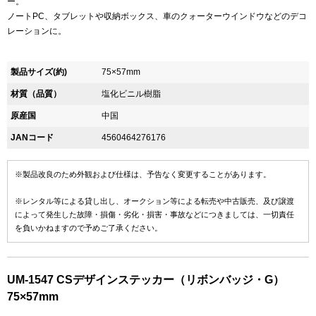
ー。
ノートPC、タブレットや収納ボックス、車のクォーターウインドウなどのデコ
レーションに。
製品サイズ(約)
75×57mm
材質（品質）
塩化ビニル樹脂
原産国
中国
JANコード
4560464276176
※製品改良のため外観および仕様は、予告なく変更することがあります。
※レンタル等による貸し出し、オークション等による転売や中古販売、及び譲渡
によって発生した故障・損傷・劣化・損害・事故などにつきましては、一切責任
を負いかねますので予めご了承ください。
UM-1547 CSデザインステッカー（リボンバッジ・G）
75×57mm