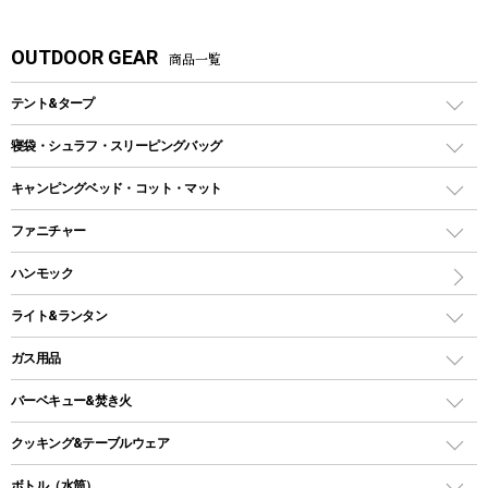
OUTDOOR GEAR
商品一覧
テント&タープ
テント
寝袋・シュラフ・スリーピングバッグ
ドームテント
レクタングラー型（封筒型）シュラフ
キャンピングベッド・コット・マット
ツールームテント
マミー型（人形型）シュラフ
キャンピングベッド・コット
ファニチャー
ワンポールテント
インナーシュラフ
マット
アウトドアテーブル
ハンモック
シェルターテント
インフレータブルマット
ワンタッチテント
アウトドアチェア
ライト&ランタン
ピロー
ソロテント
レジャーシート
LEDランタン
ガス用品
ロッジ型・オリジナルテント
ファニチャーアクセサリー
ガスランタン
ガスバーナー
タープ
バーベキュー&焚き火
オイルランタン
ガスコンロ
ヘキサタープ
バーベキューコンロ、グリル
クッキング&テーブルウェア
ランタンスタンド
スクエアタープ（レクタタープ）
ガス缶
スタンダードタイプグリル
ダッチオーブン
ボトル（水筒）