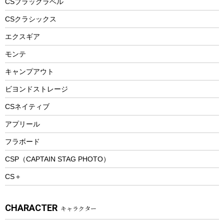
CSブラックラベル
ヘルメット
コーヒー&ミル
CSクラシックス
エアーポンプ
トレー
エクスギア
ビーチテント
ランチョンマット
モンテ
ウィンター
ランチボックス
キャンプアウト
スノーシュー
ピクニックセット
防寒ウェア
ビヨンドストレージ
ツール&アクセサリー
CSネイティブ
トレッキング
アプリール
トレッキングステッキ
フラボード
トレッキングアクセサリー
CSP（CAPTAIN STAG PHOTO）
プレイグッズ
CS＋
ウェルネス
アクセサリー
CHARACTER
キャラクター
ウェア、タオル
フィットネス