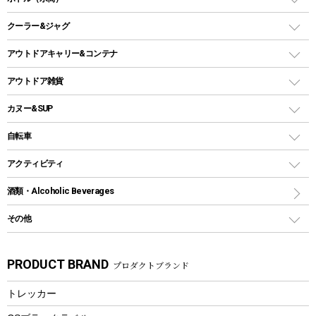
LEDライト
メッシュタープ
ガスランタン
焚き火台タイプ（ロースタイル）グリル
スキレット
ステンレスボトル
クーラー&ジャグ
自立式タープ
ヘッドライト
ガストーチ、ライター
卓上タイプグリル
ホットサンドメーカー
シェルター（スクリーンタープ）
スクリュータイプ
キャンドル
クーラーボックス
アウトドアキャリー&コンテナ
パーティータイプグリル
クッカー、コッヘル
パラソル
コップ付きタイプ
多用途タイプグリル
クーラーバッグ
アウトドアキャリー
アウトドア雑貨
クッカーセット
テントアクセサリー
ワンタッチタイプ
ソロキャンプ用グリル
ウォータージャグ
コンテナ
バックパック&バッグ
カヌー&SUP
プラスチックボトル
シェラカップ
ペグ
鉄板、アミ
ウォーターボトル
デイパック、ウェストバッグ
ディズニーボトル
ポール
クッキングツール
インフレータブル
自転車
焚き火台&ストーブ
保冷剤
リュック、バックパック
グランドシート
トング
カヌー
火起こし
折りたたみ自転車
アクティビティ
トートバッグ、サコッシュ
ガイドロープ
ナイフ
カヤック
火消し
スポーツサイクル
マリン
酒類・Alcoholic Beverages
ショッピングキャリー
ツール
食器類
SUP
バーベキューツール
シティサイクル
スーツケース
ボディボード
その他
カトラリー
パドル
焚き火アクセサリー
子供向け自転車
その他アウトドア雑貨
ラッシュガード
ガーデニング
タンブラー
フローティングベスト
スモーカー、燻製器
自転車部品
ビーチサンダル
カラビナ
PRODUCT BRAND
プロダクトブランド
湯たんぽ
マグカップ、カップ
ヘルメット
燃料・着火剤・炭
テント
自転車用アクセサリー
レイン
防災用品
ステンレスボトル
エアーポンプ
トレッカー
パラソル
スプレー関係
自転車ウェア
フードボトル
フローティングベスト
アクセサリー
ツール、他