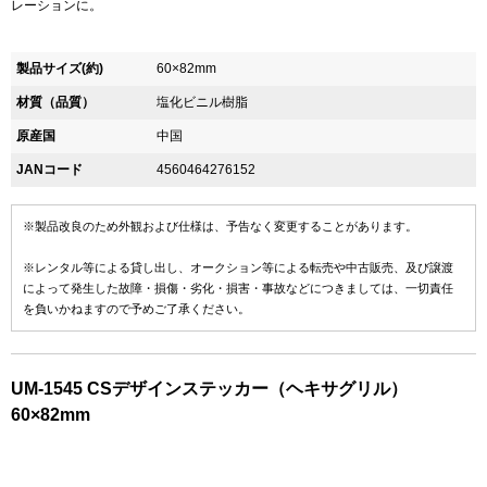
レーションに。
製品サイズ(約)
60×82mm
材質（品質）
塩化ビニル樹脂
原産国
中国
JANコード
4560464276152
※製品改良のため外観および仕様は、予告なく変更することがあります。
※レンタル等による貸し出し、オークション等による転売や中古販売、及び譲渡
によって発生した故障・損傷・劣化・損害・事故などにつきましては、一切責任
を負いかねますので予めご了承ください。
UM-1545 CSデザインステッカー（ヘキサグリル）
60×82mm