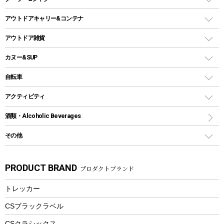
ガストーチ、ライター
卓上タイプグリル
ホットサンドメーカー
シェルター（スクリーンタープ）
スクリュータイプ
キャンドル
クーラーボックス
アウトドアキャリー&コンテナ
パーティータイプグリル
クッカー、コッヘル
パラソル
コップ付きタイプ
多用途タイプグリル
クーラーバッグ
アウトドアキャリー
アウトドア雑貨
クッカーセット
テントアクセサリー
ワンタッチタイプ
ソロキャンプ用グリル
ウォータージャグ
コンテナ
バックパック&バッグ
カヌー&SUP
プラスチックボトル
シェラカップ
ペグ
鉄板、アミ
ウォーターボトル
デイパック、ウェストバッグ
ディズニーボトル
ポール
クッキングツール
インフレータブル
自転車
焚き火台&ストーブ
保冷剤
リュック、バックパック
グランドシート
トング
カヌー
火起こし
折りたたみ自転車
アクティビティ
トートバッグ、サコッシュ
ガイドロープ
ナイフ
カヤック
火消し
スポーツサイクル
マリン
酒類・Alcoholic Beverages
ショッピングキャリー
ツール
食器類
SUP
バーベキューツール
シティサイクル
スーツケース
ボディボード
その他
カトラリー
パドル
焚き火アクセサリー
子供向け自転車
その他アウトドア雑貨
ラッシュガード
ガーデニング
タンブラー
フローティングベスト
スモーカー、燻製器
自転車部品
ビーチサンダル
カラビナ
PRODUCT BRAND
プロダクトブランド
湯たんぽ
マグカップ、カップ
ヘルメット
燃料・着火剤・炭
テント
自転車用アクセサリー
レイン
防災用品
ステンレスボトル
エアーポンプ
トレッカー
パラソル
スプレー関係
自転車ウェア
フードボトル
フローティングベスト
アクセサリー
ツール、他
CSブラックラベル
ヘルメット
コーヒー&ミル
CSクラシックス