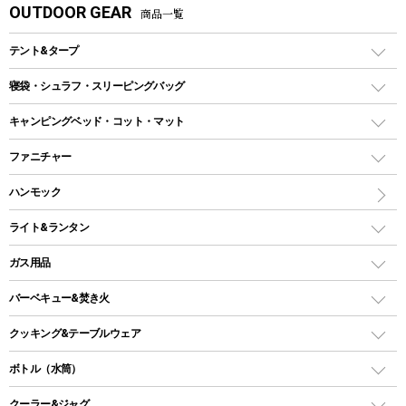
OUTDOOR GEAR
商品一覧
テント&タープ
テント
寝袋・シュラフ・スリーピングバッグ
ドームテント
レクタングラー型（封筒型）シュラフ
キャンピングベッド・コット・マット
ツールームテント
マミー型（人形型）シュラフ
キャンピングベッド・コット
ファニチャー
ワンポールテント
インナーシュラフ
マット
アウトドアテーブル
ハンモック
シェルターテント
インフレータブルマット
ワンタッチテント
アウトドアチェア
ライト&ランタン
ピロー
ソロテント
レジャーシート
LEDランタン
ガス用品
ロッジ型・オリジナルテント
ファニチャーアクセサリー
ガスランタン
ガスバーナー
タープ
バーベキュー&焚き火
オイルランタン
ガスコンロ
ヘキサタープ
バーベキューコンロ、グリル
クッキング&テーブルウェア
ランタンスタンド
スクエアタープ（レクタタープ）
ガス缶
スタンダードタイプグリル
ダッチオーブン
ボトル（水筒）
LEDライト
メッシュタープ
ガスランタン
焚き火台タイプ（ロースタイル）グリル
スキレット
ステンレスボトル
クーラー&ジャグ
自立式タープ
ヘッドライト