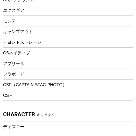
エアーポンプ
トレー
エクスギア
ビーチテント
ランチョンマット
モンテ
ウィンター
ランチボックス
キャンプアウト
スノーシュー
ピクニックセット
防寒ウェア
ビヨンドストレージ
ツール&アクセサリー
CSネイティブ
トレッキング
アプリール
トレッキングステッキ
フラボード
トレッキングアクセサリー
CSP（CAPTAIN STAG PHOTO）
プレイグッズ
CS＋
ウェルネス
アクセサリー
CHARACTER
キャラクター
ウェア、タオル
フィットネス
ディズニー
ウェア