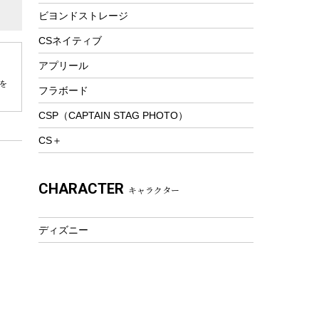
ビヨンドストレージ
ツール&アクセサリー
トレッキング
CSネイティブ
トレッキングステッキ
アプリール
トレッキングアクセサリー
を
フラボード
プレイグッズ
CSP（CAPTAIN STAG PHOTO）
ウェルネス
CS＋
アクセサリー
ウェア、タオル
CHARACTER
キャラクター
フィットネス
ウェア
ディズニー
アクセサリー