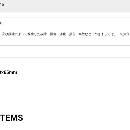
45
す。
、及び譲渡によって発生した故障・損傷・劣化・損害・事故などにつきましては、一切責任
×65mm
ITEMS