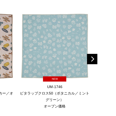
NEW
UM-1746
カー／オ
ピタラップクロス50（ボタニカル／ミント
耐火
グリーン）
オープン価格