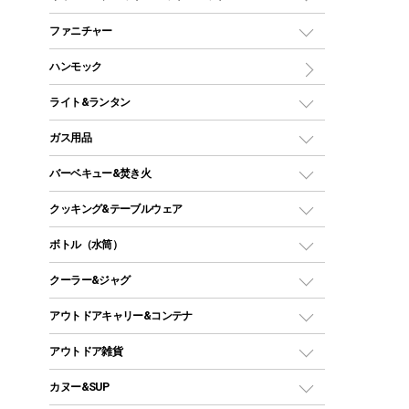
ツールームテント
マミー型（人形型）シュラフ
キャンピングベッド・コット
ファニチャー
ワンポールテント
インナーシュラフ
マット
アウトドアテーブル
ハンモック
シェルターテント
インフレータブルマット
ワンタッチテント
アウトドアチェア
ライト&ランタン
ピロー
ソロテント
レジャーシート
LEDランタン
ガス用品
ロッジ型・オリジナルテント
ファニチャーアクセサリー
ガスランタン
ガスバーナー
タープ
バーベキュー&焚き火
オイルランタン
ガスコンロ
ヘキサタープ
バーベキューコンロ、グリル
クッキング&テーブルウェア
ランタンスタンド
スクエアタープ（レクタタープ）
ガス缶
スタンダードタイプグリル
ダッチオーブン
ボトル（水筒）
LEDライト
メッシュタープ
ガスランタン
焚き火台タイプ（ロースタイル）グリル
スキレット
ステンレスボトル
クーラー&ジャグ
自立式タープ
ヘッドライト
ガストーチ、ライター
卓上タイプグリル
ホットサンドメーカー
シェルター（スクリーンタープ）
スクリュータイプ
キャンドル
クーラーボックス
アウトドアキャリー&コンテナ
パーティータイプグリル
クッカー、コッヘル
パラソル
コップ付きタイプ
多用途タイプグリル
クーラーバッグ
アウトドアキャリー
アウトドア雑貨
クッカーセット
テントアクセサリー
ワンタッチタイプ
ソロキャンプ用グリル
ウォータージャグ
コンテナ
バックパック&バッグ
カヌー&SUP
プラスチックボトル
シェラカップ
ペグ
鉄板、アミ
ウォーターボトル