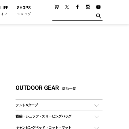
LIFE
SHOPS
ライフ
ショップ
OUTDOOR GEAR
商品一覧
テント&タープ
テント
寝袋・シュラフ・スリーピングバッグ
ドームテント
レクタングラー型（封筒型）シュラフ
キャンピングベッド・コット・マット