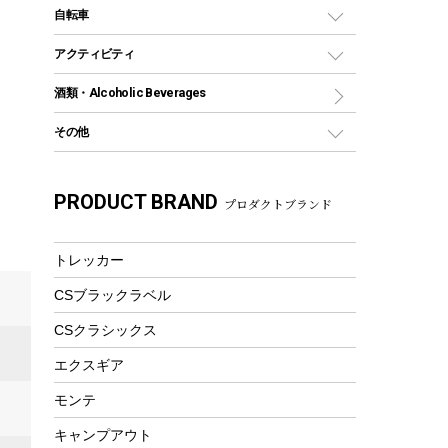
デイパック、ウェストバッグ
ディズニーボトル
ポール
クッキングツール
インフレータブル
自転車
焚き火台&ストーブ
保冷剤
リュック、バックパック
グランドシート
トング
カヌー
火起こし
折りたたみ自転車
アクティビティ
トートバッグ、サコッシュ
ガイドロープ
ナイフ
カヤック
火消し
スポーツサイクル
マリン
酒類・Alcoholic Beverages
ショッピングキャリー
ツール
食器類
SUP
バーベキューツール
シティサイクル
スーツケース
ボディボード
その他
カトラリー
パドル
焚き火アクセサリー
子供向け自転車
その他アウトドア雑貨
ラッシュガード
ガーデニング
タンブラー
フローティングベスト
スモーカー、燻製器
自転車部品
ビーチサンダル
カラビナ
PRODUCT BRAND
湯たんぽ
マグカップ、カップ
プロダクトブランド
ヘルメット
燃料・着火剤・炭
テント
自転車用アクセサリー
レイン
防災用品
ステンレスボトル
エアーポンプ
パラソル
スプレー関係
自転車ウェア
トレッカー
フードボトル
フローティングベスト
アクセサリー
ツール、他
CSブラックラベル
ヘルメット
コーヒー&ミル
エアーポンプ
CSクラシックス
トレー
ビーチテント
ランチョンマット
エクスギア
ウィンター
ランチボックス
モンテ
スノーシュー
ピクニックセット
キャンプアウト
防寒ウェア