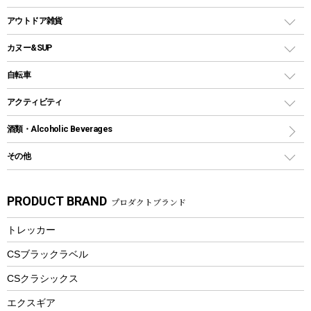
クッカー、コッヘル
パラソル
コップ付きタイプ
多用途タイプグリル
クーラーバッグ
アウトドアキャリー
アウトドア雑貨
クッカーセット
テントアクセサリー
ワンタッチタイプ
ソロキャンプ用グリル
ウォータージャグ
コンテナ
バックパック&バッグ
カヌー&SUP
プラスチックボトル
シェラカップ
ペグ
鉄板、アミ
ウォーターボトル
デイパック、ウェストバッグ
ディズニーボトル
ポール
クッキングツール
インフレータブル
自転車
焚き火台&ストーブ
保冷剤
リュック、バックパック
グランドシート
トング
カヌー
火起こし
折りたたみ自転車
アクティビティ
トートバッグ、サコッシュ
ガイドロープ
ナイフ
カヤック
火消し
スポーツサイクル
マリン
酒類・Alcoholic Beverages
ショッピングキャリー
ツール
食器類
SUP
バーベキューツール
シティサイクル
スーツケース
ボディボード
その他
カトラリー
パドル
焚き火アクセサリー
子供向け自転車
その他アウトドア雑貨
ラッシュガード
ガーデニング
タンブラー
フローティングベスト
スモーカー、燻製器
自転車部品
ビーチサンダル
カラビナ
PRODUCT BRAND
プロダクトブランド
湯たんぽ
マグカップ、カップ
ヘルメット
燃料・着火剤・炭
テント
自転車用アクセサリー
レイン
防災用品
ステンレスボトル
エアーポンプ
トレッカー
パラソル
スプレー関係
自転車ウェア
フードボトル
フローティングベスト
アクセサリー
ツール、他
CSブラックラベル
ヘルメット
コーヒー&ミル
CSクラシックス
エアーポンプ
トレー
エクスギア
ビーチテント