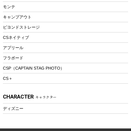
ランチョンマット
モンテ
ウィンター
ランチボックス
キャンプアウト
スノーシュー
ピクニックセット
防寒ウェア
ビヨンドストレージ
ツール&アクセサリー
CSネイティブ
トレッキング
アプリール
トレッキングステッキ
フラボード
トレッキングアクセサリー
CSP（CAPTAIN STAG PHOTO）
プレイグッズ
CS＋
ウェルネス
アクセサリー
CHARACTER
キャラクター
ウェア、タオル
フィットネス
ディズニー
ウェア
アクセサリー