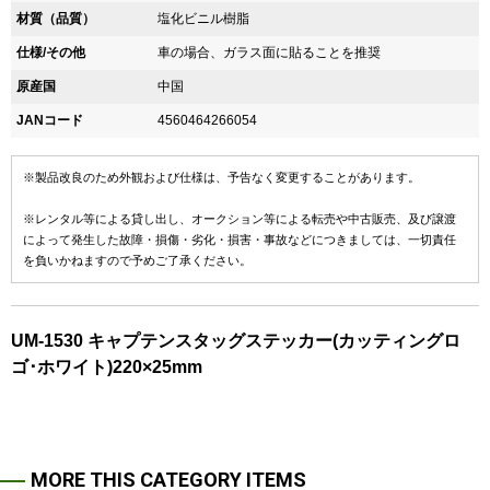
材質（品質）
塩化ビニル樹脂
仕様/その他
車の場合、ガラス面に貼ることを推奨
原産国
中国
JANコード
4560464266054
※製品改良のため外観および仕様は、予告なく変更することがあります。
※レンタル等による貸し出し、オークション等による転売や中古販売、及び譲渡
によって発生した故障・損傷・劣化・損害・事故などにつきましては、一切責任
を負いかねますので予めご了承ください。
UM-1530 キャプテンスタッグステッカー(カッティングロ
ゴ･ホワイト)220×25mm
MORE THIS CATEGORY ITEMS