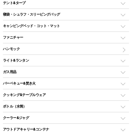
テント&タープ
テント
寝袋・シュラフ・スリーピングバッグ
ドームテント
レクタングラー型（封筒型）シュラフ
キャンピングベッド・コット・マット
ツールームテント
マミー型（人形型）シュラフ
キャンピングベッド・コット
ファニチャー
ワンポールテント
インナーシュラフ
マット
アウトドアテーブル
ハンモック
シェルターテント
インフレータブルマット
ワンタッチテント
アウトドアチェア
ライト&ランタン
ピロー
ソロテント
レジャーシート
LEDランタン
ガス用品
ロッジ型・オリジナルテント
ファニチャーアクセサリー
ガスランタン
ガスバーナー
タープ
バーベキュー&焚き火
オイルランタン
ガスコンロ
ヘキサタープ
バーベキューコンロ、グリル
クッキング&テーブルウェア
ランタンスタンド
スクエアタープ（レクタタープ）
ガス缶
スタンダードタイプグリル
ダッチオーブン
ボトル（水筒）
LEDライト
メッシュタープ
ガスランタン
焚き火台タイプ（ロースタイル）グリル
スキレット
ステンレスボトル
クーラー&ジャグ
自立式タープ
ヘッドライト
ガストーチ、ライター
卓上タイプグリル
ホットサンドメーカー
シェルター（スクリーンタープ）
スクリュータイプ
キャンドル
クーラーボックス
アウトドアキャリー&コンテナ
パーティータイプグリル