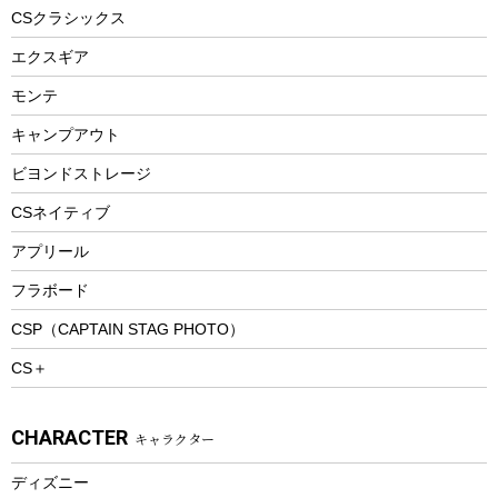
ヘルメット
コーヒー&ミル
CSクラシックス
エアーポンプ
トレー
エクスギア
ビーチテント
ランチョンマット
モンテ
ウィンター
ランチボックス
キャンプアウト
スノーシュー
ピクニックセット
防寒ウェア
ビヨンドストレージ
ツール&アクセサリー
CSネイティブ
トレッキング
アプリール
トレッキングステッキ
フラボード
トレッキングアクセサリー
CSP（CAPTAIN STAG PHOTO）
プレイグッズ
CS＋
ウェルネス
アクセサリー
CHARACTER
キャラクター
ウェア、タオル
フィットネス
ディズニー