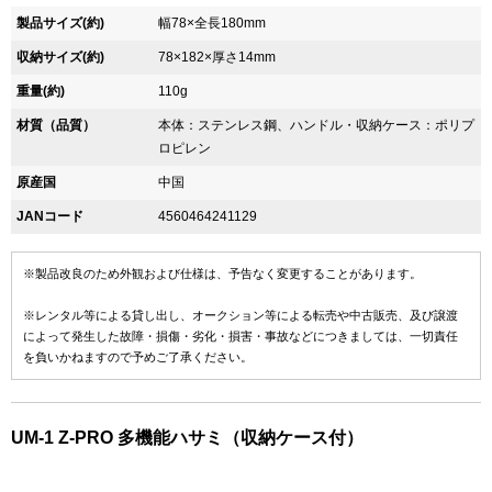
製品サイズ(約)
幅78×全長180mm
収納サイズ(約)
78×182×厚さ14mm
重量(約)
110g
材質（品質）
本体：ステンレス鋼、ハンドル・収納ケース：ポリプ
ロピレン
原産国
中国
JANコード
4560464241129
※製品改良のため外観および仕様は、予告なく変更することがあります。
※レンタル等による貸し出し、オークション等による転売や中古販売、及び譲渡
によって発生した故障・損傷・劣化・損害・事故などにつきましては、一切責任
を負いかねますので予めご了承ください。
UM-1 Z-PRO 多機能ハサミ（収納ケース付）