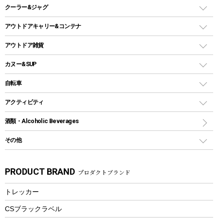
スキレット
ステンレスボトル
クーラー&ジャグ
自立式タープ
ヘッドライト
ガストーチ、ライター
卓上タイプグリル
ホットサンドメーカー
シェルター（スクリーンタープ）
スクリュータイプ
キャンドル
クーラーボックス
アウトドアキャリー&コンテナ
パーティータイプグリル
クッカー、コッヘル
パラソル
コップ付きタイプ
多用途タイプグリル
クーラーバッグ
アウトドアキャリー
アウトドア雑貨
クッカーセット
テントアクセサリー
ワンタッチタイプ
ソロキャンプ用グリル
ウォータージャグ
コンテナ
バックパック&バッグ
カヌー&SUP
プラスチックボトル
シェラカップ
ペグ
鉄板、アミ
ウォーターボトル
デイパック、ウェストバッグ
ディズニーボトル
ポール
クッキングツール
インフレータブル
自転車
焚き火台&ストーブ
保冷剤
リュック、バックパック
グランドシート
トング
カヌー
火起こし
折りたたみ自転車
アクティビティ
トートバッグ、サコッシュ
ガイドロープ
ナイフ
カヤック
火消し
スポーツサイクル
マリン
酒類・Alcoholic Beverages
ショッピングキャリー
ツール
食器類
SUP
バーベキューツール
シティサイクル
スーツケース
ボディボード
その他
カトラリー
パドル
焚き火アクセサリー
子供向け自転車
その他アウトドア雑貨
ラッシュガード
ガーデニング
タンブラー
フローティングベスト
スモーカー、燻製器
自転車部品
ビーチサンダル
カラビナ
PRODUCT BRAND
プロダクトブランド
湯たんぽ
マグカップ、カップ
ヘルメット
燃料・着火剤・炭
テント
自転車用アクセサリー
レイン
防災用品
ステンレスボトル
エアーポンプ
トレッカー
パラソル
スプレー関係
自転車ウェア
フードボトル
フローティングベスト
アクセサリー
ツール、他
CSブラックラベル