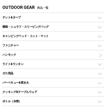
OUTDOOR GEAR
商品一覧
テント&タープ
テント
寝袋・シュラフ・スリーピングバッグ
ドームテント
レクタングラー型（封筒型）シュラフ
キャンピングベッド・コット・マット
ツールームテント
マミー型（人形型）シュラフ
キャンピングベッド・コット
ファニチャー
ワンポールテント
インナーシュラフ
マット
アウトドアテーブル
ハンモック
シェルターテント
インフレータブルマット
ワンタッチテント
アウトドアチェア
ライト&ランタン
ピロー
ソロテント
レジャーシート
LEDランタン
ガス用品
ロッジ型・オリジナルテント
ファニチャーアクセサリー
ガスランタン
ガスバーナー
タープ
バーベキュー&焚き火
オイルランタン
ガスコンロ
ヘキサタープ
バーベキューコンロ、グリル
クッキング&テーブルウェア
ランタンスタンド
スクエアタープ（レクタタープ）
ガス缶
スタンダードタイプグリル
ダッチオーブン
ボトル（水筒）
LEDライト
メッシュタープ
ガスランタン
焚き火台タイプ（ロースタイル）グリル