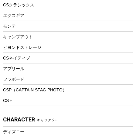
ヘルメット
コーヒー&ミル
CSクラシックス
エアーポンプ
トレー
エクスギア
ビーチテント
ランチョンマット
モンテ
ウィンター
ランチボックス
キャンプアウト
スノーシュー
ピクニックセット
防寒ウェア
ビヨンドストレージ
ツール&アクセサリー
CSネイティブ
トレッキング
アプリール
トレッキングステッキ
フラボード
トレッキングアクセサリー
CSP（CAPTAIN STAG PHOTO）
プレイグッズ
CS＋
ウェルネス
アクセサリー
CHARACTER
キャラクター
ウェア、タオル
フィットネス
ディズニー