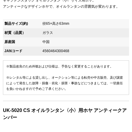
キャプテンスタッグ オイルランタン〈小〉サイズ用ホヤ。
アンティークなデザインホヤで、オイルランタンの雰囲気が変わります。
製品サイズ(約)
径65×高さ63mm
材質（品質）
ガラス
原産国
中国
JANコード
4560464300468
※製品改良のため外観および仕様は、予告なく変更することがあります。
※レンタル等による貸し出し、オークション等による転売や中古販売、及び譲渡
によって発生した故障・損傷・劣化・損害・事故などにつきましては、一切責任
を負いかねますので予めご了承ください。
UK-5020 CS オイルランタン〈小〉用ホヤ アンティークア
ンバー