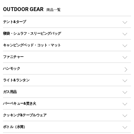
OUTDOOR GEAR
商品一覧
テント&タープ
テント
寝袋・シュラフ・スリーピングバッグ
ドームテント
レクタングラー型（封筒型）シュラフ
キャンピングベッド・コット・マット
ツールームテント
マミー型（人形型）シュラフ
キャンピングベッド・コット
ファニチャー
ワンポールテント
インナーシュラフ
マット
アウトドアテーブル
ハンモック
シェルターテント
インフレータブルマット
ワンタッチテント
アウトドアチェア
ライト&ランタン
ピロー
ソロテント
レジャーシート
LEDランタン
ガス用品
ロッジ型・オリジナルテント
ファニチャーアクセサリー
ガスランタン
ガスバーナー
タープ
バーベキュー&焚き火
オイルランタン
ガスコンロ
ヘキサタープ
バーベキューコンロ、グリル
クッキング&テーブルウェア
ランタンスタンド
スクエアタープ（レクタタープ）
ガス缶
スタンダードタイプグリル
ダッチオーブン
ボトル（水筒）
LEDライト
メッシュタープ
ガスランタン
焚き火台タイプ（ロースタイル）グリル