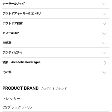
スキレット
ステンレスボトル
クーラー&ジャグ
自立式タープ
ヘッドライト
ガストーチ、ライター
卓上タイプグリル
ホットサンドメーカー
シェルター（スクリーンタープ）
スクリュータイプ
キャンドル
クーラーボックス
アウトドアキャリー&コンテナ
パーティータイプグリル
クッカー、コッヘル
パラソル
コップ付きタイプ
多用途タイプグリル
クーラーバッグ
アウトドアキャリー
アウトドア雑貨
クッカーセット
テントアクセサリー
ワンタッチタイプ
ソロキャンプ用グリル
ウォータージャグ
コンテナ
バックパック&バッグ
カヌー&SUP
プラスチックボトル
シェラカップ
ペグ
鉄板、アミ
ウォーターボトル
デイパック、ウェストバッグ
ディズニーボトル
ポール
クッキングツール
インフレータブル
自転車
焚き火台&ストーブ
保冷剤
リュック、バックパック
グランドシート
トング
カヌー
火起こし
折りたたみ自転車
アクティビティ
トートバッグ、サコッシュ
ガイドロープ
ナイフ
カヤック
火消し
スポーツサイクル
マリン
酒類・Alcoholic Beverages
ショッピングキャリー
ツール
食器類
SUP
バーベキューツール
シティサイクル
スーツケース
ボディボード
その他
カトラリー
パドル
焚き火アクセサリー
子供向け自転車
その他アウトドア雑貨
ラッシュガード
ガーデニング
タンブラー
フローティングベスト
スモーカー、燻製器
自転車部品
ビーチサンダル
カラビナ
PRODUCT BRAND
プロダクトブランド
湯たんぽ
マグカップ、カップ
ヘルメット
燃料・着火剤・炭
テント
自転車用アクセサリー
レイン
防災用品
ステンレスボトル
エアーポンプ
トレッカー
パラソル
スプレー関係
自転車ウェア
フードボトル
フローティングベスト
アクセサリー
ツール、他
CSブラックラベル