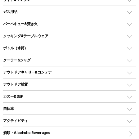
ピロー
ソロテント
レジャーシート
LEDランタン
ガス用品
ロッジ型・オリジナルテント
ファニチャーアクセサリー
ガスランタン
ガスバーナー
タープ
バーベキュー&焚き火
オイルランタン
ガスコンロ
ヘキサタープ
バーベキューコンロ、グリル
クッキング&テーブルウェア
ランタンスタンド
スクエアタープ（レクタタープ）
ガス缶
スタンダードタイプグリル
ダッチオーブン
ボトル（水筒）
LEDライト
メッシュタープ
ガスランタン
焚き火台タイプ（ロースタイル）グリル
スキレット
ステンレスボトル
クーラー&ジャグ
自立式タープ
ヘッドライト
ガストーチ、ライター
卓上タイプグリル
ホットサンドメーカー
シェルター（スクリーンタープ）
スクリュータイプ
キャンドル
クーラーボックス
アウトドアキャリー&コンテナ
パーティータイプグリル
クッカー、コッヘル
パラソル
コップ付きタイプ
多用途タイプグリル
クーラーバッグ
アウトドアキャリー
アウトドア雑貨
クッカーセット
テントアクセサリー
ワンタッチタイプ
ソロキャンプ用グリル
ウォータージャグ
コンテナ
バックパック&バッグ
カヌー&SUP
プラスチックボトル
シェラカップ
ペグ
鉄板、アミ
ウォーターボトル
デイパック、ウェストバッグ
ディズニーボトル
ポール
クッキングツール
インフレータブル
自転車
焚き火台&ストーブ
保冷剤
リュック、バックパック
グランドシート
トング
カヌー
火起こし
折りたたみ自転車
アクティビティ
トートバッグ、サコッシュ
ガイドロープ
ナイフ
カヤック
火消し
スポーツサイクル
マリン
酒類・Alcoholic Beverages
ショッピングキャリー
ツール
食器類
SUP
バーベキューツール