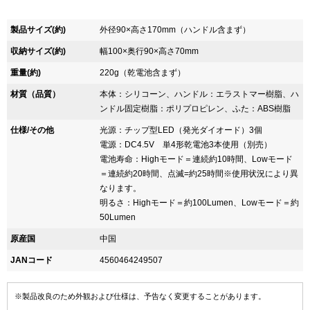
製品サイズ(約)
外径90×高さ170mm（ハンドル含まず）
収納サイズ(約)
幅100×奥行90×高さ70mm
重量(約)
220g（乾電池含まず）
材質（品質）
本体：シリコーン、ハンドル：エラストマー樹脂、ハ
ンドル固定樹脂：ポリプロピレン、ふた：ABS樹脂
仕様/その他
光源：チップ型LED（発光ダイオード）3個
電源：DC4.5V 単4形乾電池3本使用（別売）
電池寿命：Highモード＝連続約10時間、Lowモード
＝連続約20時間、点滅=約25時間※使用状況により異
なります。
明るさ：Highモード＝約100Lumen、Lowモード＝約
50Lumen
原産国
中国
JANコード
4560464249507
※製品改良のため外観および仕様は、予告なく変更することがあります。