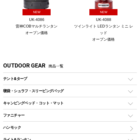
NEW
NEW
UK-4086
UK-4088
雷神COBマルチランタン
ツインライト LEDランタン ミニ レ
オープン価格
ッド
オープン価格
OUTDOOR GEAR
商品一覧
テント&タープ
テント
寝袋・シュラフ・スリーピングバッグ
ドームテント
レクタングラー型（封筒型）シュラフ
キャンピングベッド・コット・マット
ツールームテント
マミー型（人形型）シュラフ
キャンピングベッド・コット
ファニチャー
ワンポールテント
インナーシュラフ
マット
アウトドアテーブル
ハンモック
シェルターテント
インフレータブルマット
ワンタッチテント
アウトドアチェア
ライト&ランタン