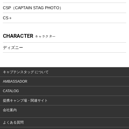
トレッキングアクセサリー
CSP（CAPTAIN STAG PHOTO）
プレイグッズ
CS＋
ウェルネス
アクセサリー
CHARACTER
キャラクター
ウェア、タオル
フィットネス
ディズニー
ウェア
アクセサリー
キャプテンスタッグ について
AMBASSADOR
CATALOG
提携キャンプ場・関連サイト
会社案内
よくある質問