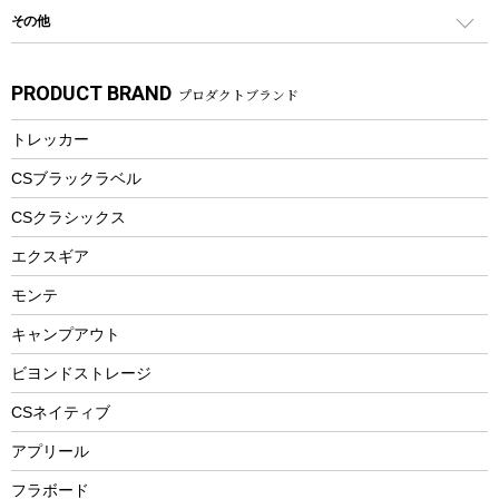
シティサイクル
スーツケース
ボディボード
その他
カトラリー
パドル
焚き火アクセサリー
子供向け自転車
その他アウトドア雑貨
ラッシュガード
ガーデニング
タンブラー
フローティングベスト
スモーカー、燻製器
自転車部品
ビーチサンダル
カラビナ
PRODUCT BRAND
プロダクトブランド
湯たんぽ
マグカップ、カップ
ヘルメット
燃料・着火剤・炭
テント
自転車用アクセサリー
レイン
防災用品
ステンレスボトル
エアーポンプ
トレッカー
パラソル
スプレー関係
自転車ウェア
フードボトル
フローティングベスト
アクセサリー
ツール、他
CSブラックラベル
ヘルメット
コーヒー&ミル
CSクラシックス
エアーポンプ
トレー
エクスギア
ビーチテント
ランチョンマット
モンテ
ウィンター
ランチボックス
キャンプアウト
スノーシュー
ピクニックセット
防寒ウェア
ビヨンドストレージ
ツール&アクセサリー
CSネイティブ
トレッキング
アプリール
トレッキングステッキ
フラボード