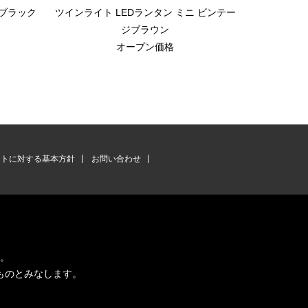
 ブラック
ツインライト LEDランタン ミニ ビンテー
ルナ L
ジブラウン
オープン価格
ントに対する基本方針
お問い合わせ
す。
ものとみなします。