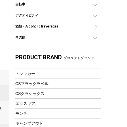
デイパック、ウェストバッグ
ディズニーボトル
ポール
クッキングツール
インフレータブル
自転車
焚き火台&ストーブ
保冷剤
リュック、バックパック
グランドシート
トング
カヌー
火起こし
折りたたみ自転車
アクティビティ
トートバッグ、サコッシュ
ガイドロープ
ナイフ
カヤック
火消し
スポーツサイクル
マリン
酒類・Alcoholic Beverages
ショッピングキャリー
ツール
食器類
SUP
バーベキューツール
シティサイクル
スーツケース
ボディボード
その他
カトラリー
パドル
焚き火アクセサリー
子供向け自転車
その他アウトドア雑貨
ラッシュガード
ガーデニング
タンブラー
フローティングベスト
スモーカー、燻製器
自転車部品
ビーチサンダル
カラビナ
。
PRODUCT BRAND
湯たんぽ
マグカップ、カップ
プロダクトブランド
ヘルメット
燃料・着火剤・炭
テント
自転車用アクセサリー
レイン
防災用品
ステンレスボトル
エアーポンプ
パラソル
スプレー関係
自転車ウェア
トレッカー
フードボトル
フローティングベスト
アクセサリー
ツール、他
CSブラックラベル
ヘルメット
コーヒー&ミル
エアーポンプ
CSクラシックス
トレー
ビーチテント
ランチョンマット
エクスギア
ス
ウィンター
ランチボックス
モンテ
スノーシュー
ピクニックセット
キャンプアウト
防寒ウェア