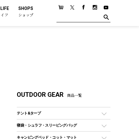
LIFE
SHOPS
ライフ
ショップ
OUTDOOR GEAR
商品一覧
テント&タープ
テント
寝袋・シュラフ・スリーピングバッグ
ドームテント
レクタングラー型（封筒型）シュラフ
キャンピングベッド・コット・マット