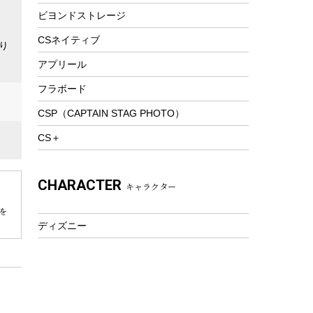
ビヨンドストレージ
ツール&アクセサリー
トレッキング
CSネイティブ
り
トレッキングステッキ
アプリール
トレッキングアクセサリー
フラボード
プレイグッズ
CSP（CAPTAIN STAG PHOTO）
ウェルネス
CS＋
アクセサリー
ウェア、タオル
CHARACTER
キャラクター
フィットネス
ウェア
を
ディズニー
アクセサリー