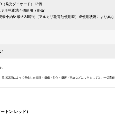
D（発光ダイオード）12個
V単３形乾電池４個使用（別売）
続最小約8~最大24時間（アルカリ乾電池使用時）※使用状況により異な
64
す。
、及び譲渡によって発生した故障・損傷・劣化・損害・事故などにつきましては、一切責任
マートン レッド）