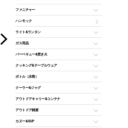
ツールームテント
マミー型（人形型）シュラフ
キャンピングベッド・コット
ファニチャー
ワンポールテント
インナーシュラフ
マット
アウトドアテーブル
ハンモック
シェルターテント
インフレータブルマット
ワンタッチテント
アウトドアチェア
ライト&ランタン
ピロー
ソロテント
レジャーシート
LEDランタン
ガス用品
ロッジ型・オリジナルテント
ファニチャーアクセサリー
ガスランタン
ガスバーナー
タープ
バーベキュー&焚き火
オイルランタン
ガスコンロ
ヘキサタープ
バーベキューコンロ、グリル
クッキング&テーブルウェア
ランタンスタンド
スクエアタープ（レクタタープ）
ガス缶
スタンダードタイプグリル
ダッチオーブン
ボトル（水筒）
LEDライト
メッシュタープ
ガスランタン
焚き火台タイプ（ロースタイル）グリル
スキレット
ステンレスボトル
クーラー&ジャグ
自立式タープ
ヘッドライト
ガストーチ、ライター
卓上タイプグリル
ホットサンドメーカー
シェルター（スクリーンタープ）
スクリュータイプ
キャンドル
クーラーボックス
アウトドアキャリー&コンテナ
パーティータイプグリル
クッカー、コッヘル
パラソル
コップ付きタイプ
多用途タイプグリル
クーラーバッグ
アウトドアキャリー
アウトドア雑貨
クッカーセット
テントアクセサリー
ワンタッチタイプ
ソロキャンプ用グリル
ウォータージャグ
コンテナ
バックパック&バッグ
カヌー&SUP
プラスチックボトル
シェラカップ
ペグ
鉄板、アミ
ウォーターボトル