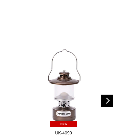
NEW
UK-4090