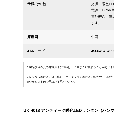
仕様/その他
光源：暖色LE
電源：DC6
電池寿命：連
ます。
原産国
中国
JANコード
45604642469
※製品改良のため外観および仕様は、予告なく変更することがありま
※レンタル等による貸し出し、オークション等による転売や中古販売
負いかねますので予めご了承ください。
UK-4018 アンティーク暖色LEDランタン（ハン