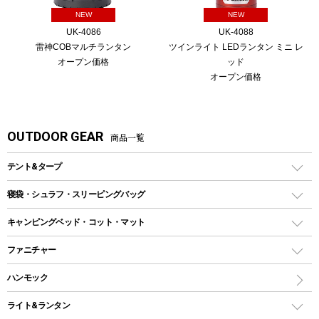
NEW
NEW
UK-4086
UK-4088
雷神COBマルチランタン
ツインライト LEDランタン ミニ レ
オープン価格
ッド
オープン価格
OUTDOOR GEAR
商品一覧
テント&タープ
テント
寝袋・シュラフ・スリーピングバッグ
ドームテント
レクタングラー型（封筒型）シュラフ
キャンピングベッド・コット・マット
ツールームテント
マミー型（人形型）シュラフ
キャンピングベッド・コット
ファニチャー
ワンポールテント
インナーシュラフ
マット
アウトドアテーブル
ハンモック
シェルターテント
インフレータブルマット
ワンタッチテント
アウトドアチェア
ライト&ランタン
ピロー
ソロテント