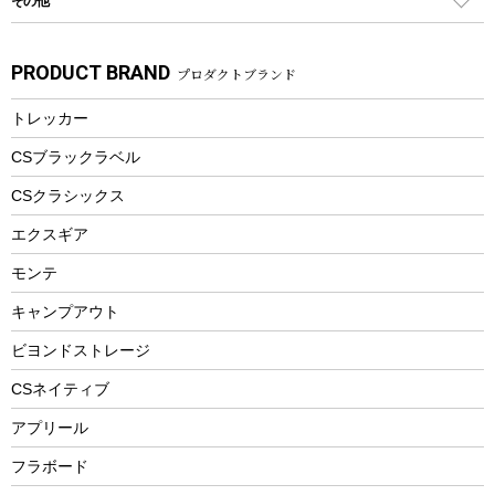
その他
カトラリー
パドル
焚き火アクセサリー
子供向け自転車
その他アウトドア雑貨
ラッシュガード
ガーデニング
タンブラー
フローティングベスト
スモーカー、燻製器
自転車部品
ビーチサンダル
カラビナ
PRODUCT BRAND
プロダクトブランド
湯たんぽ
マグカップ、カップ
ヘルメット
燃料・着火剤・炭
テント
自転車用アクセサリー
レイン
防災用品
ステンレスボトル
エアーポンプ
トレッカー
パラソル
スプレー関係
自転車ウェア
フードボトル
フローティングベスト
アクセサリー
ツール、他
CSブラックラベル
ヘルメット
コーヒー&ミル
CSクラシックス
エアーポンプ
トレー
エクスギア
ビーチテント
ランチョンマット
モンテ
ウィンター
ランチボックス
キャンプアウト
スノーシュー
ピクニックセット
防寒ウェア
ビヨンドストレージ
ツール&アクセサリー
CSネイティブ
トレッキング
アプリール
トレッキングステッキ
フラボード
トレッキングアクセサリー