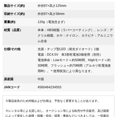
製品サイズ(約)
外径87×高さ125mm
収納サイズ(約)
外径87×高さ58mm
重量(約)
120g（電池含まず）
材質（品質）
本体：ABS樹脂（ラバーコーティング）、レンズ：ア
クリル樹脂、ホヤ：ナイロン、カラビナ：アルミニウ
ム合金
仕様/その他
光源：チップ型LED（発光ダイオード）1個
電源：DC4.5V 単3形乾電池3個使用（別売）
電池寿命：Lowモード＝約50時間、Highモード＝約
30時間、フラッシュ＝約70時間（アルカリ乾電池使
用時）。＊使用状況により異なります。
原産国
中国
JANコード
4560464234503
※製品改良のため外観および仕様は、予告なく変更することがあります。
※レンタル等による貸し出し、オークション等による転売や中古販売、及び譲渡
によって発生した故障・損傷・劣化・損害・事故などにつきましては、一切責任