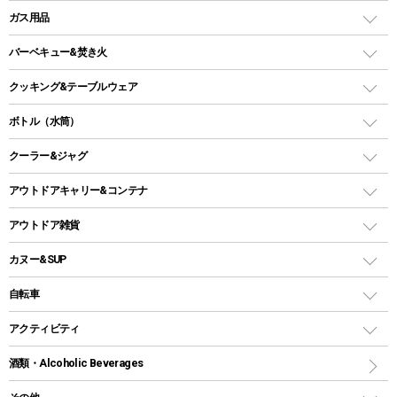
レジャーシート
LEDランタン
ガス用品
ロッジ型・オリジナルテント
ファニチャーアクセサリー
ガスランタン
ガスバーナー
タープ
バーベキュー&焚き火
オイルランタン
ガスコンロ
ヘキサタープ
バーベキューコンロ、グリル
クッキング&テーブルウェア
ランタンスタンド
スクエアタープ（レクタタープ）
ガス缶
スタンダードタイプグリル
ダッチオーブン
ボトル（水筒）
LEDライト
メッシュタープ
ガスランタン
焚き火台タイプ（ロースタイル）グリル
スキレット
ステンレスボトル
クーラー&ジャグ
自立式タープ
ヘッドライト
ガストーチ、ライター
卓上タイプグリル
ホットサンドメーカー
シェルター（スクリーンタープ）
スクリュータイプ
キャンドル
クーラーボックス
アウトドアキャリー&コンテナ
パーティータイプグリル
クッカー、コッヘル
パラソル
コップ付きタイプ
多用途タイプグリル
クーラーバッグ
アウトドアキャリー
アウトドア雑貨
クッカーセット
テントアクセサリー
ワンタッチタイプ
ソロキャンプ用グリル
ウォータージャグ
コンテナ
バックパック&バッグ
カヌー&SUP
プラスチックボトル
シェラカップ
ペグ
鉄板、アミ
ウォーターボトル
デイパック、ウェストバッグ
ディズニーボトル
ポール
クッキングツール
インフレータブル
自転車
焚き火台&ストーブ
保冷剤
リュック、バックパック
グランドシート
トング
カヌー
火起こし
折りたたみ自転車
アクティビティ
トートバッグ、サコッシュ
ガイドロープ
ナイフ
カヤック
火消し
スポーツサイクル
マリン
酒類・Alcoholic Beverages
ショッピングキャリー
ツール
食器類
SUP
バーベキューツール
シティサイクル
スーツケース
ボディボード