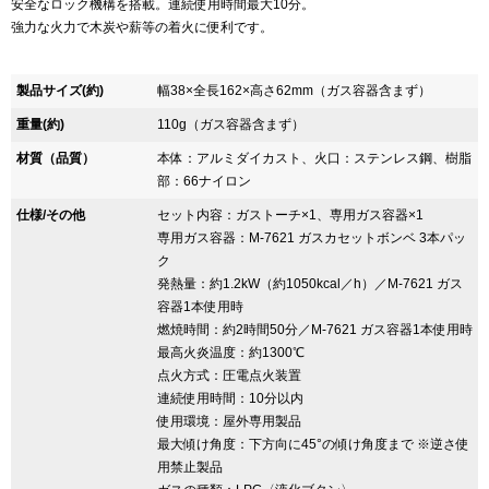
安全なロック機構を搭載。連続使用時間最大10分。
強力な火力で木炭や薪等の着火に便利です。
製品サイズ(約)
幅38×全長162×高さ62mm（ガス容器含まず）
重量(約)
110g（ガス容器含まず）
材質（品質）
本体：アルミダイカスト、火口：ステンレス鋼、樹脂
部：66ナイロン
仕様/その他
セット内容：ガストーチ×1、専用ガス容器×1
専用ガス容器：M-7621 ガスカセットボンベ 3本パッ
ク
発熱量：約1.2kW（約1050kcal／h）／M-7621 ガス
容器1本使用時
燃焼時間：約2時間50分／M-7621 ガス容器1本使用時
最高火炎温度：約1300℃
点火方式：圧電点火装置
連続使用時間：10分以内
使用環境：屋外専用製品
最大傾け角度：下方向に45°の傾け角度まで ※逆さ使
用禁止製品