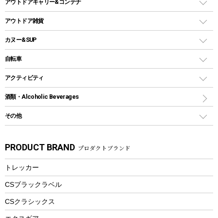
クーラーボックス
アウトドアキャリー&コンテナ
パーティータイプグリル
クッカー、コッヘル
パラソル
コップ付きタイプ
多用途タイプグリル
クーラーバッグ
アウトドアキャリー
アウトドア雑貨
クッカーセット
テントアクセサリー
ワンタッチタイプ
ソロキャンプ用グリル
ウォータージャグ
コンテナ
バックパック&バッグ
カヌー&SUP
プラスチックボトル
シェラカップ
ペグ
鉄板、アミ
ウォーターボトル
デイパック、ウェストバッグ
ディズニーボトル
ポール
クッキングツール
インフレータブル
自転車
焚き火台&ストーブ
保冷剤
リュック、バックパック
グランドシート
トング
カヌー
火起こし
折りたたみ自転車
アクティビティ
トートバッグ、サコッシュ
ガイドロープ
ナイフ
カヤック
火消し
スポーツサイクル
マリン
酒類・Alcoholic Beverages
ショッピングキャリー
ツール
食器類
SUP
バーベキューツール
シティサイクル
スーツケース
ボディボード
その他
カトラリー
パドル
焚き火アクセサリー
子供向け自転車
その他アウトドア雑貨
ラッシュガード
ガーデニング
タンブラー
フローティングベスト
スモーカー、燻製器
自転車部品
ビーチサンダル
カラビナ
PRODUCT BRAND
プロダクトブランド
湯たんぽ
マグカップ、カップ
ヘルメット
燃料・着火剤・炭
テント
自転車用アクセサリー
レイン
防災用品
ステンレスボトル
エアーポンプ
トレッカー
パラソル
スプレー関係
自転車ウェア
フードボトル
フローティングベスト
アクセサリー
ツール、他
CSブラックラベル
ヘルメット
コーヒー&ミル
CSクラシックス
エアーポンプ
トレー