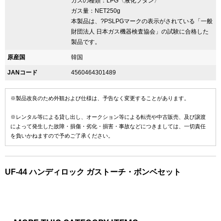
ガスの種類：LPG〈液化ブタン〉
ガス量：NET250g
本製品は、?PSLPGマークの表示がされている「一般
財団法人 日本ガス機器検査協会」の試験に合格した
製品です。
原産国
韓国
JANコード
4560464301489
※製品改良のため外観および仕様は、予告なく変更することがあります。
※レンタル等による貸し出し、オークション等による転売や中古販売、及び譲渡
によって発生した故障・損傷・劣化・損害・事故などにつきましては、一切責任
を負いかねますので予めご了承ください。
UF-44 ハンディロック ガストーチ・ボンベセット