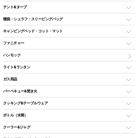
テント&タープ
テント
寝袋・シュラフ・スリーピングバッグ
ドームテント
レクタングラー型（封筒型）シュラフ
キャンピングベッド・コット・マット
ツールームテント
マミー型（人形型）シュラフ
キャンピングベッド・コット
ファニチャー
ワンポールテント
インナーシュラフ
マット
アウトドアテーブル
ハンモック
シェルターテント
インフレータブルマット
ワンタッチテント
アウトドアチェア
ライト&ランタン
ピロー
ソロテント
レジャーシート
LEDランタン
ガス用品
ロッジ型・オリジナルテント
ファニチャーアクセサリー
ガスランタン
ガスバーナー
タープ
バーベキュー&焚き火
オイルランタン
ガスコンロ
ヘキサタープ
バーベキューコンロ、グリル
クッキング&テーブルウェア
ランタンスタンド
スクエアタープ（レクタタープ）
ガス缶
スタンダードタイプグリル
ダッチオーブン
ボトル（水筒）
LEDライト
メッシュタープ
ガスランタン
焚き火台タイプ（ロースタイル）グリル
スキレット
ステンレスボトル
クーラー&ジャグ
自立式タープ
ヘッドライト
ガストーチ、ライター
卓上タイプグリル
ホットサンドメーカー
シェルター（スクリーンタープ）
スクリュータイプ
キャンドル