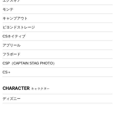
エクスギア
ビーチテント
ランチョンマット
モンテ
ウィンター
ランチボックス
キャンプアウト
スノーシュー
ピクニックセット
防寒ウェア
ビヨンドストレージ
ツール&アクセサリー
CSネイティブ
トレッキング
アプリール
トレッキングステッキ
フラボード
トレッキングアクセサリー
CSP（CAPTAIN STAG PHOTO）
プレイグッズ
CS＋
ウェルネス
アクセサリー
CHARACTER
キャラクター
ウェア、タオル
フィットネス
ディズニー
ウェア
アクセサリー