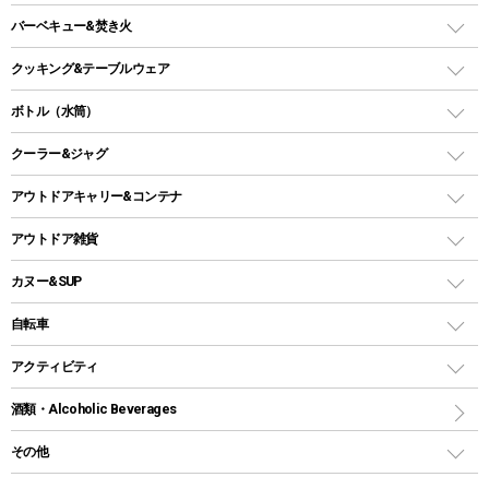
ファニチャーアクセサリー
ガスランタン
ガスバーナー
タープ
バーベキュー&焚き火
オイルランタン
ガスコンロ
ヘキサタープ
バーベキューコンロ、グリル
クッキング&テーブルウェア
ランタンスタンド
スクエアタープ（レクタタープ）
ガス缶
スタンダードタイプグリル
ダッチオーブン
ボトル（水筒）
LEDライト
メッシュタープ
ガスランタン
焚き火台タイプ（ロースタイル）グリル
スキレット
ステンレスボトル
クーラー&ジャグ
自立式タープ
ヘッドライト
ガストーチ、ライター
卓上タイプグリル
ホットサンドメーカー
シェルター（スクリーンタープ）
スクリュータイプ
キャンドル
クーラーボックス
アウトドアキャリー&コンテナ
パーティータイプグリル
クッカー、コッヘル
パラソル
コップ付きタイプ
多用途タイプグリル
クーラーバッグ
アウトドアキャリー
アウトドア雑貨
クッカーセット
テントアクセサリー
ワンタッチタイプ
ソロキャンプ用グリル
ウォータージャグ
コンテナ
バックパック&バッグ
カヌー&SUP
プラスチックボトル
シェラカップ
ペグ
鉄板、アミ
ウォーターボトル
デイパック、ウェストバッグ
ディズニーボトル
ポール
クッキングツール
インフレータブル
自転車
焚き火台&ストーブ
保冷剤
リュック、バックパック
グランドシート
トング
カヌー
火起こし
折りたたみ自転車
アクティビティ
トートバッグ、サコッシュ
ガイドロープ
ナイフ
カヤック
火消し
スポーツサイクル
マリン
酒類・Alcoholic Beverages
ショッピングキャリー
ツール
食器類
SUP
バーベキューツール
シティサイクル
スーツケース
ボディボード
その他
カトラリー
パドル
焚き火アクセサリー
子供向け自転車
その他アウトドア雑貨
ラッシュガード