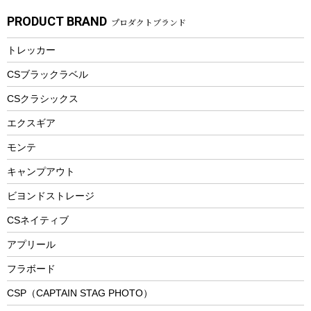
ガーデニング
タンブラー
フローティングベスト
スモーカー、燻製器
自転車部品
ビーチサンダル
カラビナ
PRODUCT BRAND
プロダクトブランド
湯たんぽ
マグカップ、カップ
ヘルメット
燃料・着火剤・炭
テント
自転車用アクセサリー
レイン
防災用品
ステンレスボトル
エアーポンプ
トレッカー
パラソル
スプレー関係
自転車ウェア
フードボトル
フローティングベスト
アクセサリー
ツール、他
CSブラックラベル
ヘルメット
コーヒー&ミル
CSクラシックス
エアーポンプ
トレー
エクスギア
ビーチテント
ランチョンマット
モンテ
ウィンター
ランチボックス
キャンプアウト
スノーシュー
ピクニックセット
防寒ウェア
ビヨンドストレージ
ツール&アクセサリー
CSネイティブ
トレッキング
アプリール
トレッキングステッキ
フラボード
トレッキングアクセサリー
CSP（CAPTAIN STAG PHOTO）
プレイグッズ