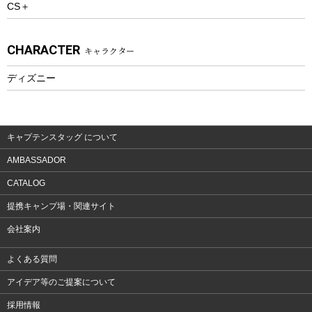
CS＋
ウェルネス
アクセサリー
CHARACTER
キャラクター
ウェア、タオル
フィットネス
ディズニー
ウェア
アクセサリー
キャプテンスタッグ について
AMBASSADOR
CATALOG
提携キャンプ場・関連サイト
会社案内
よくある質問
アイデア等のご提案について
採用情報