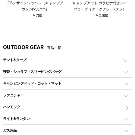
CSデザインワッペン（キャンプア
キャンプアウト カラビナ付きルー
ウト74×58mm）
プロープ（ダークグレー×タン）
￥700
￥2,000
OUTDOOR GEAR
商品一覧
テント&タープ
テント
寝袋・シュラフ・スリーピングバッグ
ドームテント
レクタングラー型（封筒型）シュラフ
キャンピングベッド・コット・マット
ツールームテント
マミー型（人形型）シュラフ
キャンピングベッド・コット
ファニチャー
ワンポールテント
インナーシュラフ
マット
アウトドアテーブル
ハンモック
シェルターテント
インフレータブルマット
ワンタッチテント
アウトドアチェア
ライト&ランタン
ピロー
ソロテント
レジャーシート
LEDランタン
ガス用品
ロッジ型・オリジナルテント