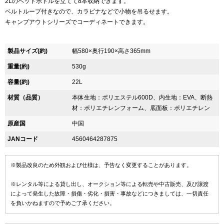
2Lのペットボトルを立てて8本収納できます。
ベルトループ付きなので、カラビナなどで小物を吊るせます。
キャンプアウトシリーズでコーディネートできます。
製品サイズ(約)
幅580×奥行190×高さ365mm
重量(約)
530g
容量(約)
22L
材質（品質）
本体生地：ポリエステル600D、内生地：EVA、断熱
材：ポリエチレンフォーム、底面板：ポリエチレン
原産国
中国
JANコード
4560464287875
※製品改良のため外観および仕様は、予告なく変更することがあります。
※レンタル等による貸し出し、オークション等による転売や中古販売、及び譲渡
によって発生した故障・損傷・劣化・損害・事故などにつきましては、一切責任
を負いかねますので予めご了承ください。