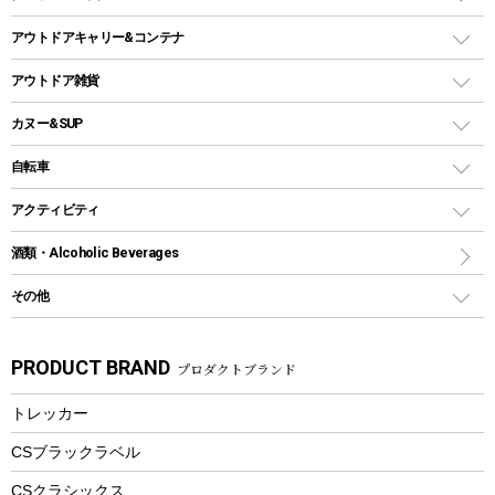
ガストーチ、ライター
卓上タイプグリル
ホットサンドメーカー
シェルター（スクリーンタープ）
スクリュータイプ
キャンドル
クーラーボックス
アウトドアキャリー&コンテナ
パーティータイプグリル
クッカー、コッヘル
パラソル
コップ付きタイプ
多用途タイプグリル
クーラーバッグ
アウトドアキャリー
アウトドア雑貨
クッカーセット
テントアクセサリー
ワンタッチタイプ
ソロキャンプ用グリル
ウォータージャグ
コンテナ
バックパック&バッグ
カヌー&SUP
プラスチックボトル
シェラカップ
ペグ
鉄板、アミ
ウォーターボトル
デイパック、ウェストバッグ
ディズニーボトル
ポール
クッキングツール
インフレータブル
自転車
焚き火台&ストーブ
保冷剤
リュック、バックパック
グランドシート
トング
カヌー
火起こし
折りたたみ自転車
アクティビティ
トートバッグ、サコッシュ
ガイドロープ
ナイフ
カヤック
火消し
スポーツサイクル
マリン
酒類・Alcoholic Beverages
ショッピングキャリー
ツール
食器類
SUP
バーベキューツール
シティサイクル
スーツケース
ボディボード
その他
カトラリー
パドル
焚き火アクセサリー
子供向け自転車
その他アウトドア雑貨
ラッシュガード
ガーデニング
タンブラー
フローティングベスト
スモーカー、燻製器
自転車部品
ビーチサンダル
カラビナ
PRODUCT BRAND
プロダクトブランド
湯たんぽ
マグカップ、カップ
ヘルメット
燃料・着火剤・炭
テント
自転車用アクセサリー
レイン
防災用品
ステンレスボトル
エアーポンプ
トレッカー
パラソル
スプレー関係
自転車ウェア
フードボトル
フローティングベスト
アクセサリー
ツール、他
CSブラックラベル
ヘルメット
コーヒー&ミル
CSクラシックス