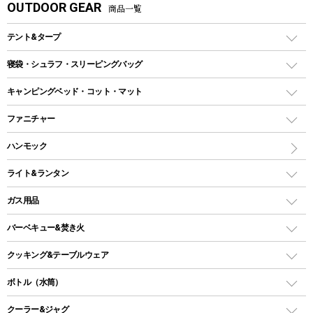
OUTDOOR GEAR
商品一覧
テント&タープ
テント
寝袋・シュラフ・スリーピングバッグ
ドームテント
レクタングラー型（封筒型）シュラフ
キャンピングベッド・コット・マット
ツールームテント
マミー型（人形型）シュラフ
キャンピングベッド・コット
ファニチャー
ワンポールテント
インナーシュラフ
マット
アウトドアテーブル
ハンモック
シェルターテント
インフレータブルマット
ワンタッチテント
アウトドアチェア
ライト&ランタン
ピロー
ソロテント
レジャーシート
LEDランタン
ガス用品
ロッジ型・オリジナルテント
ファニチャーアクセサリー
ガスランタン
ガスバーナー
タープ
バーベキュー&焚き火
オイルランタン
ガスコンロ
ヘキサタープ
バーベキューコンロ、グリル
クッキング&テーブルウェア
ランタンスタンド
スクエアタープ（レクタタープ）
ガス缶
スタンダードタイプグリル
ダッチオーブン
ボトル（水筒）
LEDライト
メッシュタープ
ガスランタン
焚き火台タイプ（ロースタイル）グリル
スキレット
ステンレスボトル
クーラー&ジャグ
自立式タープ
ヘッドライト