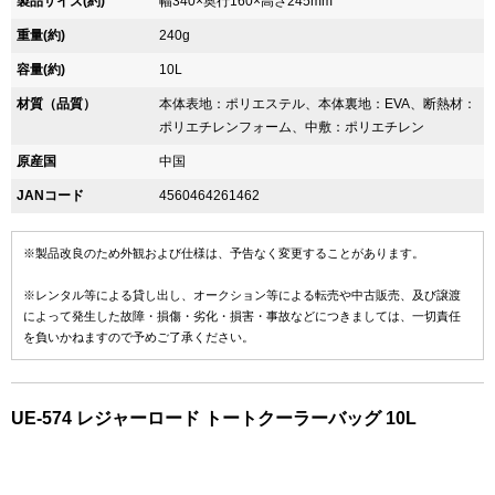
製品サイズ(約)
幅340×奥行160×高さ245mm
重量(約)
240g
容量(約)
10L
材質（品質）
本体表地：ポリエステル、本体裏地：EVA、断熱材：
ポリエチレンフォーム、中敷：ポリエチレン
原産国
中国
JANコード
4560464261462
※製品改良のため外観および仕様は、予告なく変更することがあります。
※レンタル等による貸し出し、オークション等による転売や中古販売、及び譲渡
によって発生した故障・損傷・劣化・損害・事故などにつきましては、一切責任
を負いかねますので予めご了承ください。
UE-574 レジャーロード トートクーラーバッグ 10L