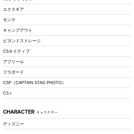
エアーポンプ
トレー
エクスギア
ビーチテント
ランチョンマット
モンテ
ウィンター
ランチボックス
キャンプアウト
スノーシュー
ピクニックセット
防寒ウェア
ビヨンドストレージ
ツール&アクセサリー
CSネイティブ
トレッキング
アプリール
トレッキングステッキ
フラボード
トレッキングアクセサリー
CSP（CAPTAIN STAG PHOTO）
プレイグッズ
CS＋
ウェルネス
アクセサリー
CHARACTER
キャラクター
ウェア、タオル
フィットネス
ディズニー
ウェア