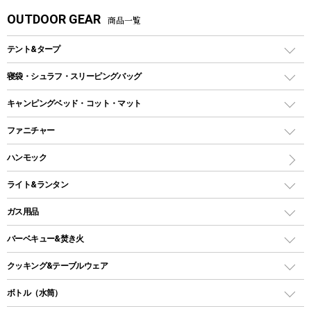
OUTDOOR GEAR
商品一覧
テント&タープ
テント
寝袋・シュラフ・スリーピングバッグ
ドームテント
レクタングラー型（封筒型）シュラフ
キャンピングベッド・コット・マット
ツールームテント
マミー型（人形型）シュラフ
キャンピングベッド・コット
ファニチャー
ワンポールテント
インナーシュラフ
マット
アウトドアテーブル
ハンモック
シェルターテント
インフレータブルマット
ワンタッチテント
アウトドアチェア
ライト&ランタン
ピロー
ソロテント
レジャーシート
LEDランタン
ガス用品
ロッジ型・オリジナルテント
ファニチャーアクセサリー
ガスランタン
ガスバーナー
タープ
バーベキュー&焚き火
オイルランタン
ガスコンロ
ヘキサタープ
バーベキューコンロ、グリル
クッキング&テーブルウェア
ランタンスタンド
スクエアタープ（レクタタープ）
ガス缶
スタンダードタイプグリル
ダッチオーブン
ボトル（水筒）
LEDライト
メッシュタープ
ガスランタン
焚き火台タイプ（ロースタイル）グリル