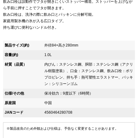
飲み口栓は誤動作でフタが開きにくいストッパー構造。ストッパーを上げなが
ら手前に押すことでフタが開きます。
飲み口栓は、洗浄の際に飲み口とパッキンに分解可能。
家庭用製氷機の氷が入る広口タイプ。
持ち運びに便利なハンドル付き。
製品サイズ(約)
外径84×高さ280mm
容量(約)
1.0L
材質（品質）
内びん：ステンレス鋼、胴部：ステンレス鋼（アクリ
ル樹脂塗装）、口金：ステンレス鋼、飲み口栓：ポリ
プロピレン、持ち手：熱可塑性エラストマー、パッキ
ン：シリコーンゴム
仕様/その他
保冷効力：9度以下（6時間）
原産国
中国
JANコード
4560464280708
※製品改良のため外観および仕様は、予告なく変更することがあります。