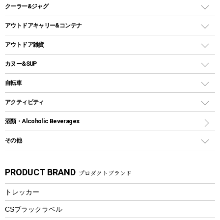
スキレット
ステンレスボトル
クーラー&ジャグ
自立式タープ
ヘッドライト
ガストーチ、ライター
卓上タイプグリル
ホットサンドメーカー
シェルター（スクリーンタープ）
スクリュータイプ
キャンドル
クーラーボックス
アウトドアキャリー&コンテナ
パーティータイプグリル
クッカー、コッヘル
パラソル
コップ付きタイプ
多用途タイプグリル
クーラーバッグ
アウトドアキャリー
アウトドア雑貨
クッカーセット
テントアクセサリー
ワンタッチタイプ
ソロキャンプ用グリル
ウォータージャグ
コンテナ
バックパック&バッグ
カヌー&SUP
プラスチックボトル
シェラカップ
ペグ
鉄板、アミ
ウォーターボトル
デイパック、ウェストバッグ
ディズニーボトル
ポール
クッキングツール
インフレータブル
自転車
焚き火台&ストーブ
保冷剤
リュック、バックパック
グランドシート
トング
カヌー
火起こし
折りたたみ自転車
アクティビティ
トートバッグ、サコッシュ
ガイドロープ
ナイフ
カヤック
火消し
スポーツサイクル
マリン
酒類・Alcoholic Beverages
ショッピングキャリー
ツール
食器類
SUP
バーベキューツール
シティサイクル
スーツケース
ボディボード
その他
カトラリー
パドル
焚き火アクセサリー
子供向け自転車
その他アウトドア雑貨
ラッシュガード
ガーデニング
タンブラー
フローティングベスト
スモーカー、燻製器
自転車部品
ビーチサンダル
カラビナ
PRODUCT BRAND
プロダクトブランド
湯たんぽ
マグカップ、カップ
ヘルメット
燃料・着火剤・炭
テント
自転車用アクセサリー
レイン
防災用品
ステンレスボトル
エアーポンプ
トレッカー
パラソル
スプレー関係
自転車ウェア
フードボトル
フローティングベスト
アクセサリー
ツール、他
CSブラックラベル