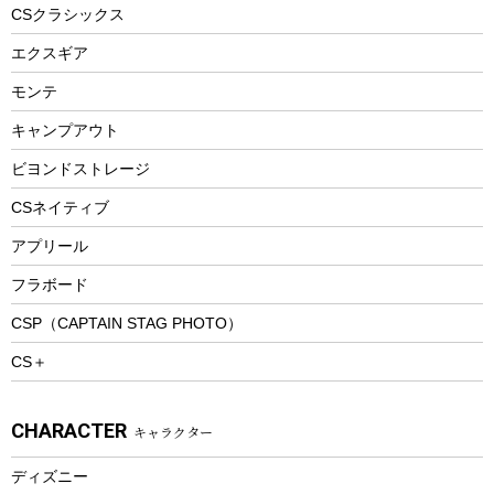
ヘルメット
コーヒー&ミル
CSクラシックス
エアーポンプ
トレー
エクスギア
ビーチテント
ランチョンマット
モンテ
ウィンター
ランチボックス
キャンプアウト
スノーシュー
ピクニックセット
防寒ウェア
ビヨンドストレージ
ツール&アクセサリー
CSネイティブ
トレッキング
アプリール
トレッキングステッキ
フラボード
トレッキングアクセサリー
CSP（CAPTAIN STAG PHOTO）
プレイグッズ
CS＋
ウェルネス
アクセサリー
CHARACTER
キャラクター
ウェア、タオル
フィットネス
ディズニー