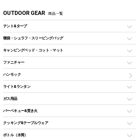
OUTDOOR GEAR
商品一覧
テント&タープ
テント
寝袋・シュラフ・スリーピングバッグ
ドームテント
レクタングラー型（封筒型）シュラフ
キャンピングベッド・コット・マット
ツールームテント
マミー型（人形型）シュラフ
キャンピングベッド・コット
ファニチャー
ワンポールテント
インナーシュラフ
マット
アウトドアテーブル
ハンモック
シェルターテント
インフレータブルマット
ワンタッチテント
アウトドアチェア
ライト&ランタン
ピロー
ソロテント
レジャーシート
LEDランタン
ガス用品
ロッジ型・オリジナルテント
ファニチャーアクセサリー
ガスランタン
ガスバーナー
タープ
バーベキュー&焚き火
オイルランタン
ガスコンロ
ヘキサタープ
バーベキューコンロ、グリル
クッキング&テーブルウェア
ランタンスタンド
スクエアタープ（レクタタープ）
ガス缶
スタンダードタイプグリル
ダッチオーブン
ボトル（水筒）
LEDライト
メッシュタープ