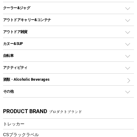
ガスランタン
焚き火台タイプ（ロースタイル）グリル
スキレット
ステンレスボトル
クーラー&ジャグ
自立式タープ
ヘッドライト
ガストーチ、ライター
卓上タイプグリル
ホットサンドメーカー
シェルター（スクリーンタープ）
スクリュータイプ
キャンドル
クーラーボックス
アウトドアキャリー&コンテナ
パーティータイプグリル
クッカー、コッヘル
パラソル
コップ付きタイプ
多用途タイプグリル
クーラーバッグ
アウトドアキャリー
アウトドア雑貨
クッカーセット
テントアクセサリー
ワンタッチタイプ
ソロキャンプ用グリル
ウォータージャグ
コンテナ
バックパック&バッグ
カヌー&SUP
プラスチックボトル
シェラカップ
ペグ
鉄板、アミ
ウォーターボトル
デイパック、ウェストバッグ
ディズニーボトル
ポール
クッキングツール
インフレータブル
自転車
焚き火台&ストーブ
保冷剤
リュック、バックパック
グランドシート
トング
カヌー
火起こし
折りたたみ自転車
アクティビティ
トートバッグ、サコッシュ
ガイドロープ
ナイフ
カヤック
火消し
スポーツサイクル
マリン
酒類・Alcoholic Beverages
ショッピングキャリー
ツール
食器類
SUP
バーベキューツール
シティサイクル
スーツケース
ボディボード
その他
カトラリー
パドル
焚き火アクセサリー
子供向け自転車
その他アウトドア雑貨
ラッシュガード
ガーデニング
タンブラー
フローティングベスト
スモーカー、燻製器
自転車部品
ビーチサンダル
カラビナ
PRODUCT BRAND
プロダクトブランド
湯たんぽ
マグカップ、カップ
ヘルメット
燃料・着火剤・炭
テント
自転車用アクセサリー
レイン
防災用品
ステンレスボトル
エアーポンプ
トレッカー
パラソル
スプレー関係
自転車ウェア
フードボトル
フローティングベスト
アクセサリー
ツール、他
CSブラックラベル