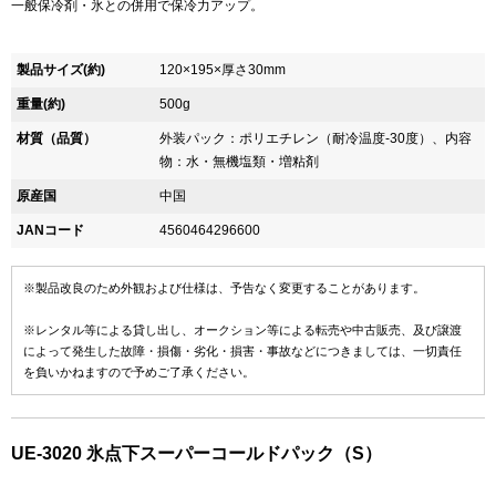
一般保冷剤・氷との併用で保冷力アップ。
製品サイズ(約)
120×195×厚さ30mm
重量(約)
500g
材質（品質）
外装パック：ポリエチレン（耐冷温度-30度）、内容
物：水・無機塩類・増粘剤
原産国
中国
JANコード
4560464296600
※製品改良のため外観および仕様は、予告なく変更することがあります。
※レンタル等による貸し出し、オークション等による転売や中古販売、及び譲渡
によって発生した故障・損傷・劣化・損害・事故などにつきましては、一切責任
を負いかねますので予めご了承ください。
UE-3020 氷点下スーパーコールドパック（S）