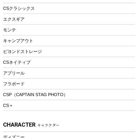
ヘルメット
コーヒー&ミル
CSクラシックス
エアーポンプ
トレー
エクスギア
ビーチテント
ランチョンマット
モンテ
ウィンター
ランチボックス
キャンプアウト
スノーシュー
ピクニックセット
防寒ウェア
ビヨンドストレージ
ツール&アクセサリー
CSネイティブ
トレッキング
アプリール
トレッキングステッキ
フラボード
トレッキングアクセサリー
CSP（CAPTAIN STAG PHOTO）
プレイグッズ
CS＋
ウェルネス
アクセサリー
CHARACTER
キャラクター
ウェア、タオル
フィットネス
ディズニー