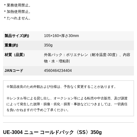
＊業務使用禁止。
＊加熱使用禁止。
＊たべれません。
製品サイズ(約)
105×160×厚さ30mm
重量(約)
350g
材質（品質）
外装パック：ポリエチレン（耐冷温度-30度）、内容
物・水・増粘剤
JANコード
4560464234404
※製品改良のため外観および仕様は、予告なく変更することがあります。
※レンタル等による貸し出し、オークション等による転売や中古販売、及び譲渡
によって発生した故障・損傷・劣化・損害・事故などにつきましては、一切責任
を負いかねますので予めご了承ください。
UE-3004 ニュー コールドパック〈SS〉350g