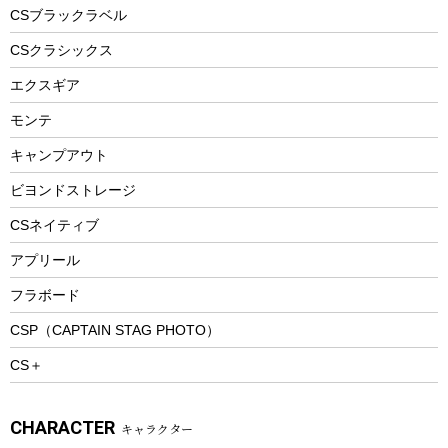
フードボトル
フローティングベスト
アクセサリー
ツール、他
CSブラックラベル
ヘルメット
コーヒー&ミル
CSクラシックス
エアーポンプ
トレー
エクスギア
ビーチテント
ランチョンマット
モンテ
ウィンター
ランチボックス
キャンプアウト
スノーシュー
ピクニックセット
防寒ウェア
ビヨンドストレージ
ツール&アクセサリー
CSネイティブ
トレッキング
アプリール
トレッキングステッキ
フラボード
トレッキングアクセサリー
CSP（CAPTAIN STAG PHOTO）
プレイグッズ
CS＋
ウェルネス
アクセサリー
CHARACTER
キャラクター
ウェア、タオル