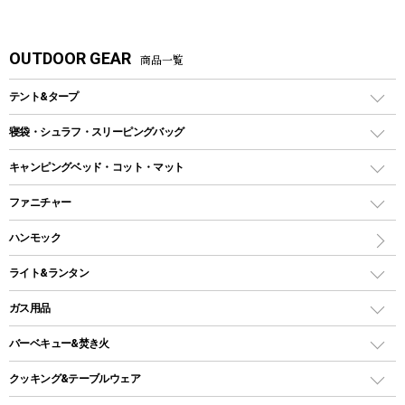
OUTDOOR GEAR
商品一覧
テント&タープ
テント
寝袋・シュラフ・スリーピングバッグ
ドームテント
レクタングラー型（封筒型）シュラフ
キャンピングベッド・コット・マット
ツールームテント
マミー型（人形型）シュラフ
キャンピングベッド・コット
ファニチャー
ワンポールテント
インナーシュラフ
マット
アウトドアテーブル
ハンモック
シェルターテント
インフレータブルマット
ワンタッチテント
アウトドアチェア
ライト&ランタン
ピロー
ソロテント
レジャーシート
LEDランタン
ガス用品
ロッジ型・オリジナルテント
ファニチャーアクセサリー
ガスランタン
ガスバーナー
タープ
バーベキュー&焚き火
オイルランタン
ガスコンロ
ヘキサタープ
バーベキューコンロ、グリル
クッキング&テーブルウェア
ランタンスタンド
スクエアタープ（レクタタープ）
ガス缶
スタンダードタイプグリル