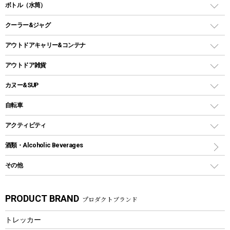
ダッチオーブン
ボトル（水筒）
LEDライト
メッシュタープ
ガスランタン
焚き火台タイプ（ロースタイル）グリル
スキレット
ステンレスボトル
クーラー&ジャグ
自立式タープ
ヘッドライト
ガストーチ、ライター
卓上タイプグリル
ホットサンドメーカー
シェルター（スクリーンタープ）
スクリュータイプ
キャンドル
クーラーボックス
アウトドアキャリー&コンテナ
パーティータイプグリル
クッカー、コッヘル
パラソル
コップ付きタイプ
多用途タイプグリル
クーラーバッグ
アウトドアキャリー
アウトドア雑貨
クッカーセット
テントアクセサリー
ワンタッチタイプ
ソロキャンプ用グリル
ウォータージャグ
コンテナ
バックパック&バッグ
カヌー&SUP
プラスチックボトル
シェラカップ
ペグ
鉄板、アミ
ウォーターボトル
デイパック、ウェストバッグ
ディズニーボトル
ポール
クッキングツール
インフレータブル
自転車
焚き火台&ストーブ
保冷剤
リュック、バックパック
グランドシート
トング
カヌー
火起こし
折りたたみ自転車
アクティビティ
トートバッグ、サコッシュ
ガイドロープ
ナイフ
カヤック
火消し
スポーツサイクル
マリン
酒類・Alcoholic Beverages
ショッピングキャリー
ツール
食器類
SUP
バーベキューツール
シティサイクル
スーツケース
ボディボード
その他
カトラリー
パドル
焚き火アクセサリー
子供向け自転車
その他アウトドア雑貨
ラッシュガード
ガーデニング
タンブラー
フローティングベスト
スモーカー、燻製器
自転車部品
ビーチサンダル
カラビナ
PRODUCT BRAND
プロダクトブランド
湯たんぽ
マグカップ、カップ
ヘルメット
燃料・着火剤・炭
テント
自転車用アクセサリー
レイン
防災用品
ステンレスボトル
エアーポンプ
トレッカー
パラソル
スプレー関係
自転車ウェア